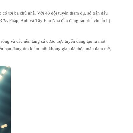
có tới ba chủ nhà. Với 48 đội tuyển tham dự, số trận đấu
, Đức, Pháp, Anh và Tây Ban Nha đều đang ráo riết chuẩn bị
sóng và các nền tảng cá cược trực tuyến đang tạo ra một
 Nếu bạn đang tìm kiếm một không gian để thỏa mãn đam mê,