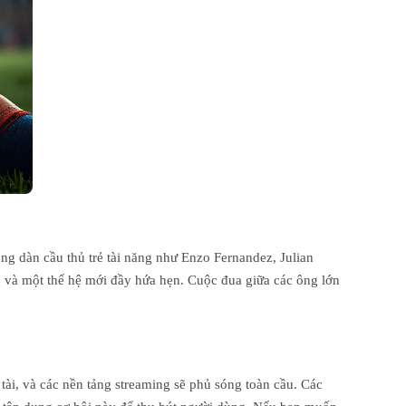
ng dàn cầu thủ trẻ tài năng như Enzo Fernandez, Julian
o và một thế hệ mới đầy hứa hẹn. Cuộc đua giữa các ông lớn
ài, và các nền tảng streaming sẽ phủ sóng toàn cầu. Các