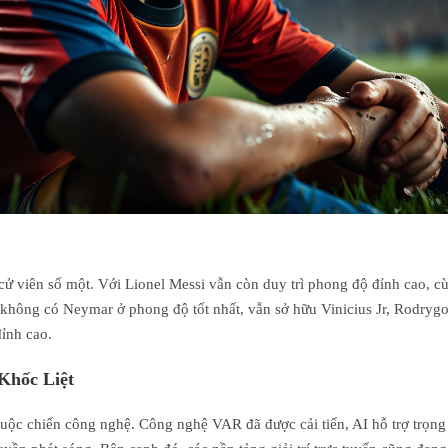
cử viên số một. Với Lionel Messi vẫn còn duy trì phong độ đỉnh cao, cù
ù không có Neymar ở phong độ tốt nhất, vẫn sở hữu Vinicius Jr, Rodryg
ỉnh cao.
Khốc Liệt
ộc chiến công nghệ. Công nghệ VAR đã được cải tiến, AI hỗ trợ trọng t