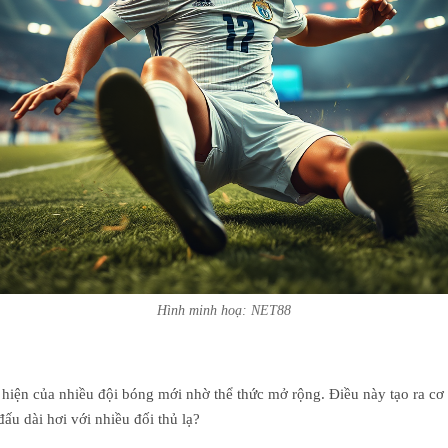
Hình minh hoạ: NET88
iện của nhiều đội bóng mới nhờ thể thức mở rộng. Điều này tạo ra cơ 
ấu dài hơi với nhiều đối thủ lạ?