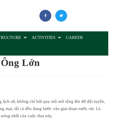
TRUCTURE
ACTIVITIES
CAREER
 Ông Lớn
 lịch sử, không chỉ bởi quy mô mở rộng lên 48 đội tuyển,
ng mại, tất cả đều đang bước vào giai đoạn nước rút. Là
 nóng nhất của cuộc đua này.