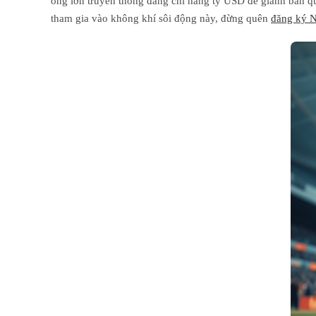
ông lớn truyền thông đang chi hàng tỷ USD để giành bản qu
tham gia vào không khí sôi động này, đừng quên
đăng ký 