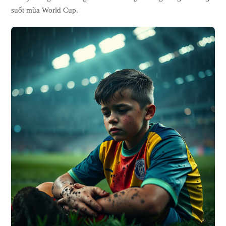
suốt mùa World Cup.