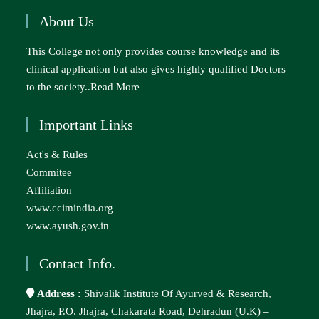
About Us
This College not only provides course knowledge and its
clinical application but also gives highly qualified Doctors
to the society..
Read More
Important Links
Act's & Rules
Commitee
Affiliation
www.ccimindia.org
www.ayush.gov.in
Contact Info.
Address :
Shivalik Institute Of Ayurved & Research,
Jhajra, P.O. Jhajra, Chakarata Road, Dehradun (U.K) –