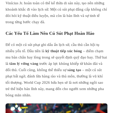
Vinícius Jr. hoàn toàn có thể kế thừa di sản này, tạo nên những
khoảnh khắc đi vào lịch sử. Một cú sút phạt đẳng cấp không chỉ
đòi hỏi kỹ thuật điêu luyện, mà còn là bản lĩnh và sự tinh tế
trong từng bước chạy đà.
Các Yếu Tố Làm Nên Cú Sút Phạt Hoàn Hảo
Để có một cú sút phạt ghi dấu ấn lịch sử, cầu thủ cần hội tụ
nhiều yếu tố. Đầu tiên là
kỹ thuật tiếp xúc bóng
– điểm chạm
mu bàn chân hay lòng trong sẽ quyết định quỹ đạo bay. Thứ hai
là
tâm lý vững vàng
trước áp lực khủng khiếp từ khán đài và
đối thủ. Cuối cùng, không thể thiếu sự
sáng tạo
– một cú sút
phạt bất ngờ, đánh lừa hàng rào và thủ môn, thường là vũ khí
tối thượng. World Cup 2026 hứa hẹn sẽ là nơi những ngôi sao
trẻ thể hiện bản lĩnh này, mang đến cho người xem những pha
bóng mãn nhãn.