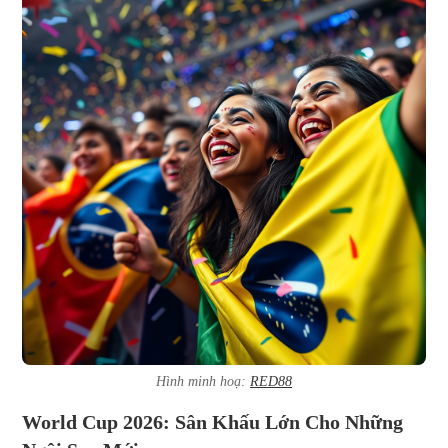
Hình minh hoạ:
RED88
World Cup 2026: Sân Khấu Lớn Cho Những