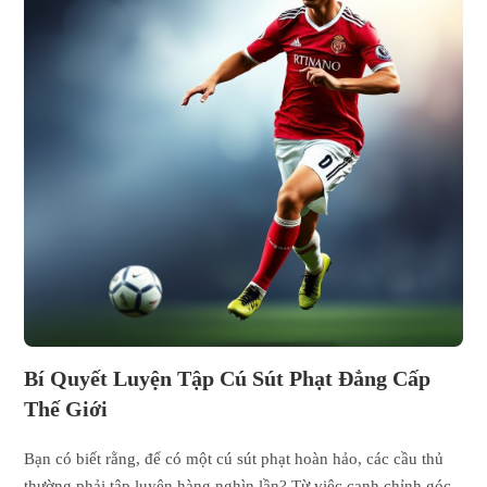
Bí Quyết Luyện Tập Cú Sút Phạt Đẳng Cấp
Thế Giới
Bạn có biết rằng, để có một cú sút phạt hoàn hảo, các cầu thủ
thường phải tập luyện hàng nghìn lần? Từ việc canh chỉnh góc