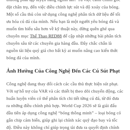
đặt chân trụ, đến việc điều chỉnh lực sút và độ xoáy của bóng.
Một số cầu thủ còn sử dụng công nghệ phân tích dữ liệu để tối
ưu hóa cú đá của mình. Nếu bạn là một người yêu bóng đá và
muốn tìm hiểu sâu hơn về kỹ thuật này, đừng quên ghé qua
chuyên mục
Thể Thao RED88
để cập nhật những bài phân tích
chuyên sâu từ các chuyên gia hàng đầu. Đây chắc chắn là
nguồn tài liệu quý giá cho bất kỳ ai muốn nâng cao kiến thức
bóng đá của mình.
Ảnh Hưởng Của Công Nghệ Đến Các Cú Sút Phạt
Công nghệ đang thay đổi cách các cầu thủ thực hiện sút phạt.
Với sự hỗ trợ của VAR và các thiết bị theo dõi chuyển động, các
huấn luyện viên có thể phân tích chi tiết từng cú đá, từ đó đưa
ra những điều chỉnh phù hợp. World Cup 2026 sẽ là giải đấu
đầu tiên áp dụng công nghệ “bóng thông minh” – loại bóng có
gắn chip cảm biến, giúp ghi lại chính xác quỹ đạo bay và tốc
độ. Điều này không chỉ giúp trọng tài đưa ra quyết định chính