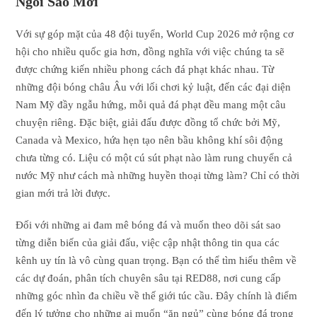
Ngôi Sao Mới
Với sự góp mặt của 48 đội tuyển, World Cup 2026 mở rộng cơ
hội cho nhiều quốc gia hơn, đồng nghĩa với việc chúng ta sẽ
được chứng kiến nhiều phong cách đá phạt khác nhau. Từ
những đội bóng châu Âu với lối chơi kỷ luật, đến các đại diện
Nam Mỹ đầy ngẫu hứng, mỗi quả đá phạt đều mang một câu
chuyện riêng. Đặc biệt, giải đấu được đồng tổ chức bởi Mỹ,
Canada và Mexico, hứa hẹn tạo nên bầu không khí sôi động
chưa từng có. Liệu có một cú sút phạt nào làm rung chuyển cả
nước Mỹ như cách mà những huyền thoại từng làm? Chỉ có thời
gian mới trả lời được.
Đối với những ai đam mê bóng đá và muốn theo dõi sát sao
từng diễn biến của giải đấu, việc cập nhật thông tin qua các
kênh uy tín là vô cùng quan trọng. Bạn có thể tìm hiểu thêm về
các dự đoán, phân tích chuyên sâu tại RED88, nơi cung cấp
những góc nhìn đa chiều về thế giới túc cầu. Đây chính là điểm
đến lý tưởng cho những ai muốn “ăn ngủ” cùng bóng đá trong