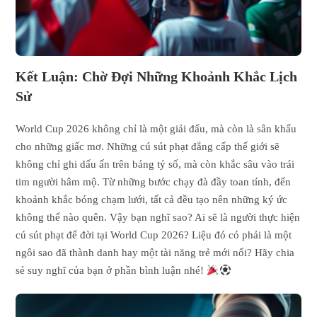
Kết Luận: Chờ Đợi Những Khoảnh Khắc Lịch
Sử
World Cup 2026 không chỉ là một giải đấu, mà còn là sân khấu
cho những giấc mơ. Những cú sút phạt đẳng cấp thế giới sẽ
không chỉ ghi dấu ấn trên bảng tỷ số, mà còn khắc sâu vào trái
tim người hâm mộ. Từ những bước chạy đà đầy toan tính, đến
khoảnh khắc bóng chạm lưới, tất cả đều tạo nên những ký ức
không thể nào quên. Vậy bạn nghĩ sao? Ai sẽ là người thực hiện
cú sút phạt để đời tại World Cup 2026? Liệu đó có phải là một
ngôi sao đã thành danh hay một tài năng trẻ mới nổi? Hãy chia
sẻ suy nghĩ của bạn ở phần bình luận nhé!