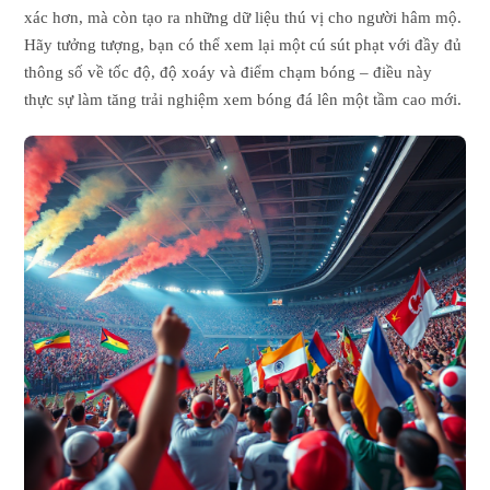
xác hơn, mà còn tạo ra những dữ liệu thú vị cho người hâm mộ.
Hãy tưởng tượng, bạn có thể xem lại một cú sút phạt với đầy đủ
thông số về tốc độ, độ xoáy và điểm chạm bóng – điều này
thực sự làm tăng trải nghiệm xem bóng đá lên một tầm cao mới.