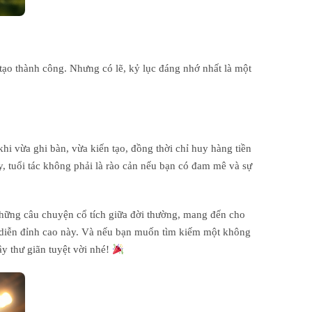
tạo thành công. Nhưng có lẽ, kỷ lục đáng nhớ nhất là một
hi vừa ghi bàn, vừa kiến tạo, đồng thời chỉ huy hàng tiền
, tuổi tác không phải là rào cản nếu bạn có đam mê và sự
những câu chuyện cổ tích giữa đời thường, mang đến cho
diễn đỉnh cao này. Và nếu bạn muốn tìm kiếm một không
y thư giãn tuyệt vời nhé!