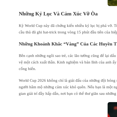
Những Kỷ Lục Và Cảm Xúc Vỡ Òa
Kỳ World Cup này đã chứng kiến nhiều kỷ lục bị phá vỡ. Từ 
cầu thủ đã ghi hat-trick trong vòng 15 phút đầu tiên của hi
Những Khoảnh Khắc “Vàng” Của Các Huyền T
Bên cạnh những ngôi sao trẻ, các lão tướng cũng để lại dấu 
vệ một cách xuất thần. Kinh nghiệm và bản lĩnh của anh ấy
cống hiến.
World Cup 2026 không chỉ là giải đấu của những đội bóng 
người hâm mộ những cảm xúc khó quên. Nếu bạn là một ngư
gian giải trí đầy hấp dẫn, nơi bạn có thể thư giãn sau nhữn