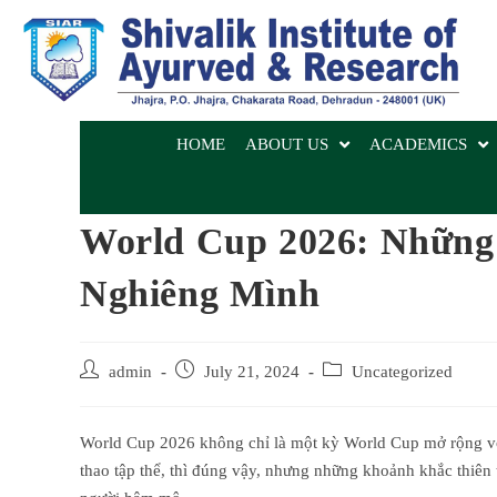
HOME
ABOUT US
ACADEMICS
World Cup 2026: Những
Nghiêng Mình
admin
July 21, 2024
Uncategorized
World Cup 2026 không chỉ là một kỳ World Cup mở rộng với 
thao tập thể, thì đúng vậy, nhưng những khoảnh khắc thiên t