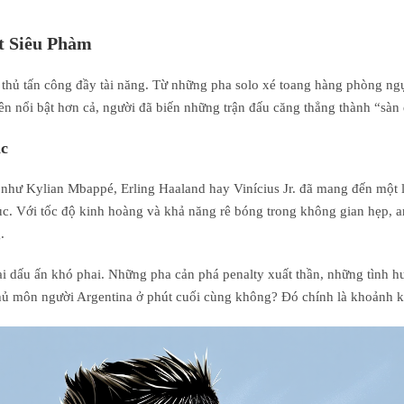
t Siêu Phàm
thủ tấn công đầy tài năng. Từ những pha solo xé toang hàng phòng ngự
ên nổi bật hơn cả, người đã biến những trận đấu căng thẳng thành “sàn 
ác
ư Kylian Mbappé, Erling Haaland hay Vinícius Jr. đã mang đến một luồ
ục. Với tốc độ kinh hoàng và khả năng rê bóng trong không gian hẹp, 
.
ại dấu ấn khó phai. Những pha cản phá penalty xuất thần, những tình 
thủ môn người Argentina ở phút cuối cùng không? Đó chính là khoảnh 