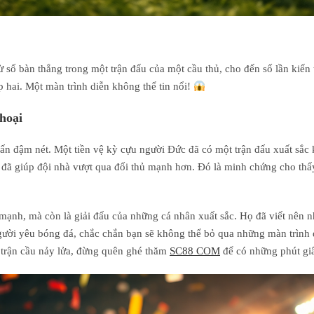
số bàn thắng trong một trận đấu của một cầu thủ, cho đến số lần kiến 
ệp hai. Một màn trình diễn không thể tin nổi!
hoại
ấn đậm nét. Một tiền vệ kỳ cựu người Đức đã có một trận đấu xuất sắc k
 đã giúp đội nhà vượt qua đối thủ mạnh hơn. Đó là minh chứng cho thấy
mạnh, mà còn là giải đấu của những cá nhân xuất sắc. Họ đã viết nên 
ời yêu bóng đá, chắc chắn bạn sẽ không thể bỏ qua những màn trình 
g trận cầu nảy lửa, đừng quên ghé thăm
SC88 COM
để có những phút giâ