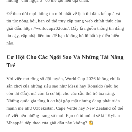
những “chú ngựa ô” có thể tạo nên địa chấn.
Để theo dõi mọi thông tin mới nhất về lịch thi đấu, kết quả và
tin tức nóng hổi, bạn có thể truy cập trang web chính thức của
giải đấu: https://worldcup2026.in/. Đây là nguồn thông tin đáng
tin cậy, cập nhật liên tục để bạn không bỏ lỡ bất kỳ diễn biến
nào.
Cơ Hội Cho Các Ngôi Sao Và Những Tài Năng
Trẻ
Với việc mở rộng số đội tuyển, World Cup 2026 không chỉ là
sân chơi của những siêu sao như Messi hay Ronaldo (nếu họ
còn thi đấu), mà còn là cơ hội cho các cầu thủ trẻ tỏa sáng.
Những quốc gia từng ít cơ hội góp mặt nhưng đang phát triển
mạnh mẽ như Uzbekistan, Cape Verde hay New Zealand có thể
sẽ viết nên những trang sử mới. Bạn có tò mò ai sẽ là “Kylian
Mbappé” tiếp theo của giải đấu này không?