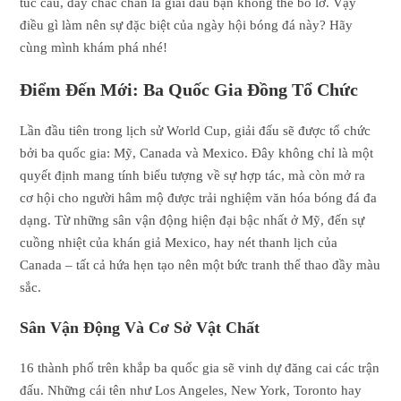
túc cầu, đây chắc chắn là giải đấu bạn không thể bỏ lỡ. Vậy
điều gì làm nên sự đặc biệt của ngày hội bóng đá này? Hãy
cùng mình khám phá nhé!
Điểm Đến Mới: Ba Quốc Gia Đồng Tổ Chức
Lần đầu tiên trong lịch sử World Cup, giải đấu sẽ được tổ chức
bởi ba quốc gia: Mỹ, Canada và Mexico. Đây không chỉ là một
quyết định mang tính biểu tượng về sự hợp tác, mà còn mở ra
cơ hội cho người hâm mộ được trải nghiệm văn hóa bóng đá đa
dạng. Từ những sân vận động hiện đại bậc nhất ở Mỹ, đến sự
cuồng nhiệt của khán giả Mexico, hay nét thanh lịch của
Canada – tất cả hứa hẹn tạo nên một bức tranh thể thao đầy màu
sắc.
Sân Vận Động Và Cơ Sở Vật Chất
16 thành phố trên khắp ba quốc gia sẽ vinh dự đăng cai các trận
đấu. Những cái tên như Los Angeles, New York, Toronto hay