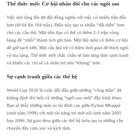
Thể thức mới: Cơ hội nhân đôi cho các ngôi sao
Việc mở rộng lên 48 đội đồng nghĩa với việc có nhiều trận đấu
hơn (từ 64 lên 104 trận). Điều này tạo ra nhiều “đất diễn” hơn
cho các cầu thủ. Một tiền đạo có thể có thêm 2-3 trận vòng
bảng để “nhồi” thành tích ghi bàn. Một thủ môn có thêm cơ hội
để giữ sạch lưới. Một cầu thủ trẻ có thêm thời gian để thích nghi
và tỏa sáng. Thể thức mới chắc chắn sẽ làm tăng tính cạnh tranh
và khiến các chỉ số cá nhân trở nên “khủng” hơn.
Sự cạnh tranh giữa các thế hệ
World Cup 2026 là cuộc đối đầu giữa những “công thần” đã
khẳng định tên tuổi và những “ngôi sao mới” đầy khát khao.
Bạn sẽ thấy những màn so tài đỉnh cao giữa Kylian Mbappé
(sinh năm 1998) với một tài năng trẻ mới nổi sinh năm 2005
hay 2006. Sự giao thoa giữa các thế hệ luôn tạo ra những câu
chuyện đầy cảm xúc và kịch tính.