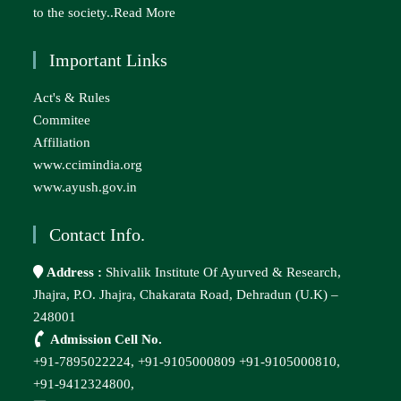
to the society..
Read More
Important Links
Act's & Rules
Commitee
Affiliation
www.ccimindia.org
www.ayush.gov.in
Contact Info.
Address :
Shivalik Institute Of Ayurved & Research,
Jhajra, P.O. Jhajra, Chakarata Road, Dehradun (U.K) –
248001
Admission Cell No.
+91-7895022224,
+91-9105000809
+91-9105000810,
+91-9412324800,