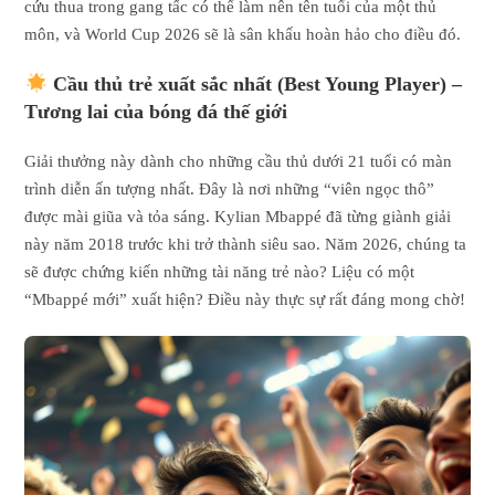
cứu thua trong gang tấc có thể làm nên tên tuổi của một thủ
môn, và World Cup 2026 sẽ là sân khấu hoàn hảo cho điều đó.
Cầu thủ trẻ xuất sắc nhất (Best Young Player) –
Tương lai của bóng đá thế giới
Giải thưởng này dành cho những cầu thủ dưới 21 tuổi có màn
trình diễn ấn tượng nhất. Đây là nơi những “viên ngọc thô”
được mài giũa và tỏa sáng. Kylian Mbappé đã từng giành giải
này năm 2018 trước khi trở thành siêu sao. Năm 2026, chúng ta
sẽ được chứng kiến những tài năng trẻ nào? Liệu có một
“Mbappé mới” xuất hiện? Điều này thực sự rất đáng mong chờ!