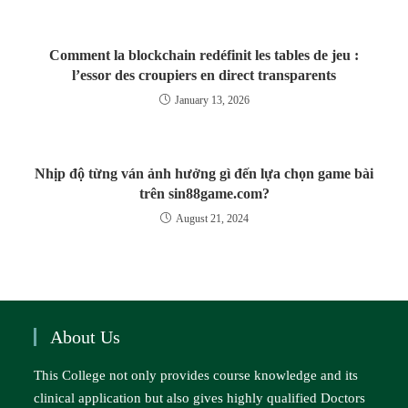
Comment la blockchain redéfinit les tables de jeu :
l’essor des croupiers en direct transparents
January 13, 2026
Nhịp độ từng ván ảnh hưởng gì đến lựa chọn game bài
trên sin88game.com?
August 21, 2024
About Us
This College not only provides course knowledge and its
clinical application but also gives highly qualified Doctors