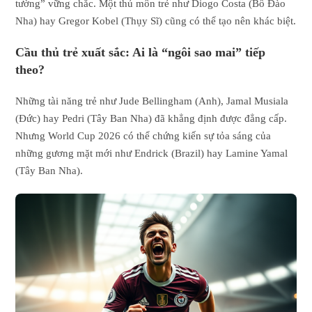
tường” vững chắc. Một thủ môn trẻ như Diogo Costa (Bồ Đào
Nha) hay Gregor Kobel (Thụy Sĩ) cũng có thể tạo nên khác biệt.
Cầu thủ trẻ xuất sắc: Ai là “ngôi sao mai” tiếp
theo?
Những tài năng trẻ như Jude Bellingham (Anh), Jamal Musiala
(Đức) hay Pedri (Tây Ban Nha) đã khẳng định được đẳng cấp.
Nhưng World Cup 2026 có thể chứng kiến sự tỏa sáng của
những gương mặt mới như Endrick (Brazil) hay Lamine Yamal
(Tây Ban Nha).