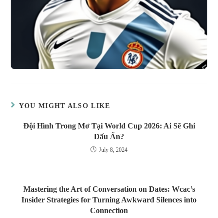
YOU MIGHT ALSO LIKE
Đội Hình Trong Mơ Tại World Cup 2026: Ai Sẽ Ghi
Dấu Ấn?
July 8, 2024
Mastering the Art of Conversation on Dates: Wcac’s
Insider Strategies for Turning Awkward Silences into
Connection