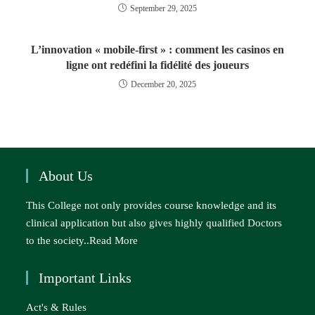
September 29, 2025
L’innovation « mobile‑first » : comment les casinos en
ligne ont redéfini la fidélité des joueurs
December 20, 2025
About Us
This College not only provides course knowledge and its
clinical application but also gives highly qualified Doctors
to the society..
Read More
Important Links
Act's & Rules