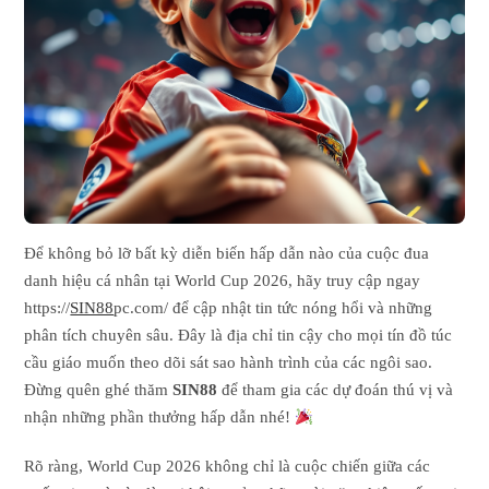
Để không bỏ lỡ bất kỳ diễn biến hấp dẫn nào của cuộc đua
danh hiệu cá nhân tại World Cup 2026, hãy truy cập ngay
https://
SIN88
pc.com/ để cập nhật tin tức nóng hổi và những
phân tích chuyên sâu. Đây là địa chỉ tin cậy cho mọi tín đồ túc
cầu giáo muốn theo dõi sát sao hành trình của các ngôi sao.
Đừng quên ghé thăm
SIN88
để tham gia các dự đoán thú vị và
nhận những phần thưởng hấp dẫn nhé!
Rõ ràng, World Cup 2026 không chỉ là cuộc chiến giữa các