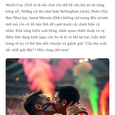
World Cup 2026 sẽ là sân chơi cho thế hệ cầu thủ trẻ tài năng
bùng nổ. Những cái tên như Jude Bellingham (Anh), Pedri (Tây
Ban Nha) hay Jamal Musiala (Đức) không chỉ mang đến sự tươi
mới mà còn có đủ bản lĩnh để cạnh tranh các danh hiệu cá
nhân. Khả năng kiểm soát bóng, nhãn quan chiến thuật và sự
điềm tĩnh đáng kinh ngạc của họ sẽ là vũ khí lợi hại. Liệu một
trong số họ có thể làm nên chuyện và giành giải “Cầu thủ xuất
sắc nhất giải đấu”? Hãy cùng chờ xem!