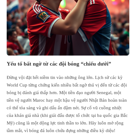
Yếu tố bất ngờ từ các đội bóng “chiếu dưới”
Đừng vội đặt hết niềm tin vào những ông lớn. Lịch sử các kỳ
World Cup từng chứng kiến nhiều bất ngờ thú vị đến từ các đội
bóng bị đánh giá thấp hơn. Một tiền đạo người Senegal, một
tiền vệ người Maroc hay một hậu vệ người Nhật Bản hoàn toàn
có thể tỏa sáng và ghi dấu ấn đậm nét. Sự cổ vũ cuồng nhiệt
của khán giả nhà (khi giải đấu được tổ chức tại ba quốc gia Bắc
Mỹ) cũng là một động lực tinh thần to lớn. Hãy luôn mở rộng
tầm mắt, vì bóng đá luôn chứa đựng những điều kỳ diệu!