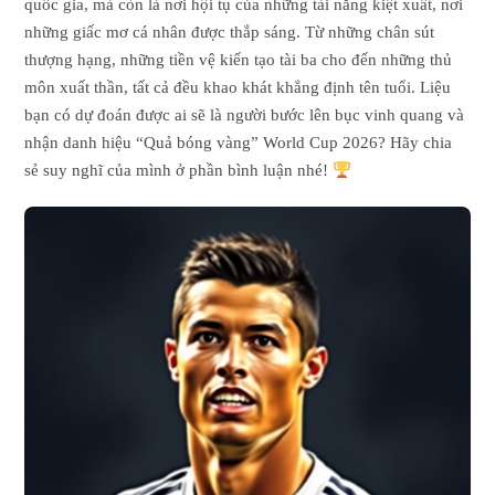
quốc gia, mà còn là nơi hội tụ của những tài năng kiệt xuất, nơi
những giấc mơ cá nhân được thắp sáng. Từ những chân sút
thượng hạng, những tiền vệ kiến tạo tài ba cho đến những thủ
môn xuất thần, tất cả đều khao khát khẳng định tên tuổi. Liệu
bạn có dự đoán được ai sẽ là người bước lên bục vinh quang và
nhận danh hiệu “Quả bóng vàng” World Cup 2026? Hãy chia
sẻ suy nghĩ của mình ở phần bình luận nhé!