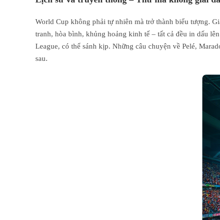
World Cup không phải tự nhiên mà trở thành biểu tượng. Giả
tranh, hòa bình, khủng hoảng kinh tế – tất cả đều in dấu l
League, có thể sánh kịp. Những câu chuyện về Pelé, Maradon
sau.