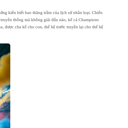
ứng kiến biết bao thăng trầm của lịch sử nhân loại. Chiến
ớp truyền thống mà không giải đấu nào, kể cả Champions
, được cha kể cho con, thế hệ trước truyền lại cho thế hệ