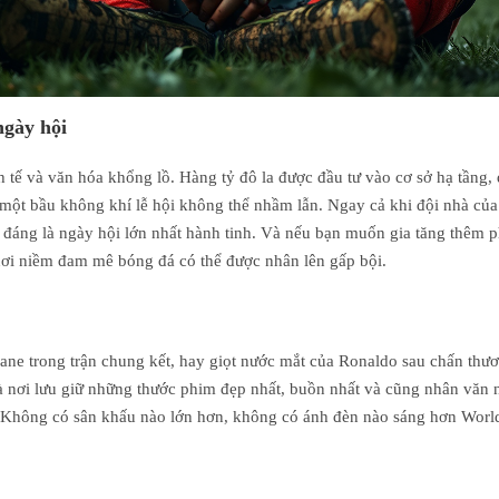
ngày hội
tế và văn hóa khổng lồ. Hàng tỷ đô la được đầu tư vào cơ sở hạ tầng, 
 một bầu không khí lễ hội không thể nhầm lẫn. Ngay cả khi đội nhà củ
 đáng là ngày hội lớn nhất hành tinh. Và nếu bạn muốn gia tăng thêm ph
ơi niềm đam mê bóng đá có thể được nhân lên gấp bội.
dane trong trận chung kết, hay giọt nước mắt của Ronaldo sau chấn th
à nơi lưu giữ những thước phim đẹp nhất, buồn nhất và cũng nhân văn n
ộc. Không có sân khấu nào lớn hơn, không có ánh đèn nào sáng hơn Wor