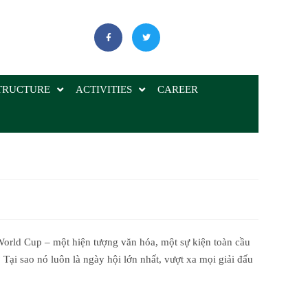
TRUCTURE
ACTIVITIES
CAREER
World Cup – một hiện tượng văn hóa, một sự kiện toàn cầu
Tại sao nó luôn là ngày hội lớn nhất, vượt xa mọi giải đấu