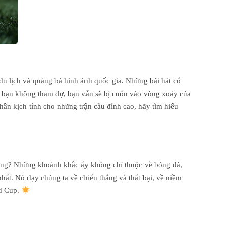
du lịch và quảng bá hình ảnh quốc gia. Những bài hát cổ
a bạn không tham dự, bạn vẫn sẽ bị cuốn vào vòng xoáy của
ần kịch tính cho những trận cầu đỉnh cao, hãy tìm hiểu
ương? Những khoảnh khắc ấy không chỉ thuộc về bóng đá,
hất. Nó dạy chúng ta về chiến thắng và thất bại, về niềm
ld Cup.