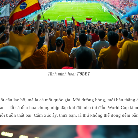
Hình minh hoạ:
F8BET
một câu lạc bộ, mà là cả một quốc gia. Mỗi đường bóng, mỗi bàn thắng
n – tất cả đều hòa chung nhịp đập khi đội nhà thi đấu. World Cup là nơ
i buồn thất bại. Cảm xúc ấy, thưa bạn, là thứ không thể đong đếm bằng