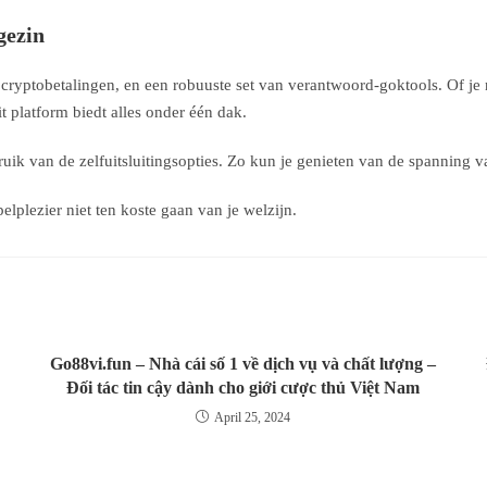
gezin
yptobetalingen, en een robuuste set van verantwoord‑goktools. Of je nu 
t platform biedt alles onder één dak.
uik van de zelfuitsluitingsopties. Zo kun je genieten van de spanning van
elplezier niet ten koste gaan van je welzijn.
Go88vi.fun – Nhà cái số 1 về dịch vụ và chất lượng –
Đối tác tin cậy dành cho giới cược thủ Việt Nam
April 25, 2024