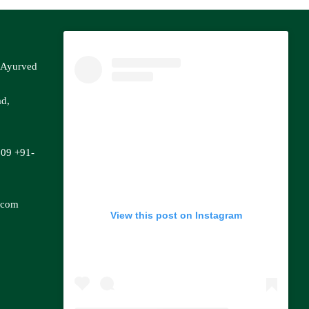
f Ayurved
ad,
809
+91-
.com
View this post on Instagram