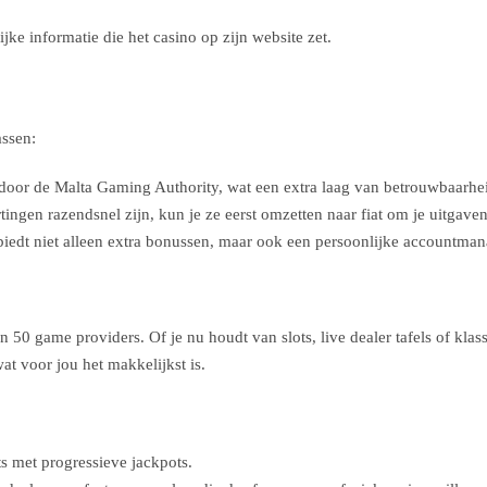
e informatie die het casino op zijn website zet.
assen:
d door de Malta Gaming Authority, wat een extra laag van betrouwbaarhei
ingen razendsnel zijn, kun je ze eerst omzetten naar fiat om je uitgaven
 niet alleen extra bonussen, maar ook een persoonlijke accountmanager
0 game providers. Of je nu houdt van slots, live dealer tafels of klassie
at voor jou het makkelijkst is.
ts met progressieve jackpots.