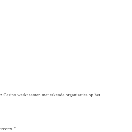
inz Casino werkt samen met erkende organisaties op het
npassen.”