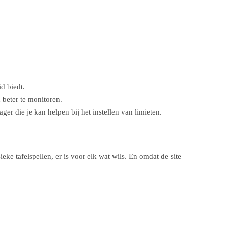
d biedt.
 beter te monitoren.
 die je kan helpen bij het instellen van limieten.
ke tafelspellen, er is voor elk wat wils. En omdat de site