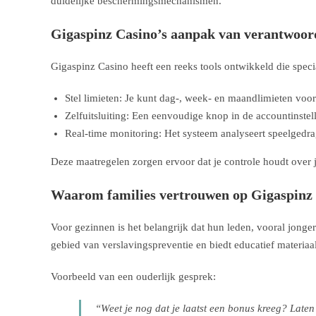
duidelijke beschermingsmechanismen.
Gigaspinz Casino’s aanpak van verantwoor
Gigaspinz Casino heeft een reeks tools ontwikkeld die speci
Stel limieten: Je kunt dag-, week‑ en maandlimieten voor 
Zelfuitsluiting: Een eenvoudige knop in de accountinstell
Real‑time monitoring: Het systeem analyseert speelgedr
Deze maatregelen zorgen ervoor dat je controle houdt over j
Waarom families vertrouwen op Gigaspinz
Voor gezinnen is het belangrijk dat hun leden, vooral jong
gebied van verslavingspreventie en biedt educatief materiaa
Voorbeeld van een ouderlijk gesprek:
“Weet je nog dat je laatst een bonus kreeg? Late