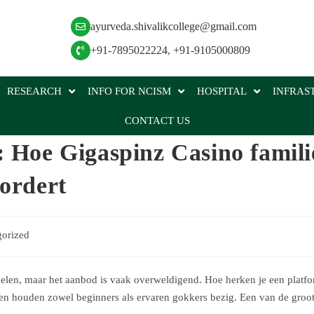
ayurveda.shivalikcollege@gmail.com
+91-7895022224
,
+91-9105000809
RESEARCH
INFO FOR NCISM
HOSPITAL
INFRAS
CONTACT US
en: Hoe Gigaspinz Casino famil
ordert
orized
oelen, maar het aanbod is vaak overweldigend. Hoe herken je een platfor
en houden zowel beginners als ervaren gokkers bezig. Een van de groots