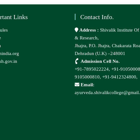
rtant Links
Contact Info.
ules
Address :
Shivalik Institute O
e
& Research,
n
Jhajra, P.O. Jhajra, Chakarata Ro
india.org
Dehradun (U.K) –248001
h.gov.in
Admission Cell No.
+91-7895022224,
+91-9105000
9105000810,
+91-9412324800,
Email:
ayurveda.shivalikcollege@gmail