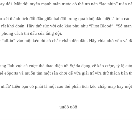
ay đổi. Một đội tuyển mạnh tuần trước có thể trở nên “lạc nhịp” tuần 
xét thành tích đối đầu giữa hai đội trong quá khứ, đặc biệt là trên các
 rất khó đoán. Hãy thử sức với các kèo phụ như “First Blood”, “Số mạ
õ phong cách thi đấu của từng đội.
 “all-in” vào một kèo dù có chắc chắn đến đâu. Hãy chia nhỏ vốn và đ
ng lĩnh vực cá cược thể thao điện tử. Sự đa dạng về kèo cược, tỷ lệ cư
eSports và muốn tìm một sân chơi để vừa giải trí vừa thử thách bản th
 nhất? Liệu bạn có phải là một cao thủ phân tích kèo chấp map hay một