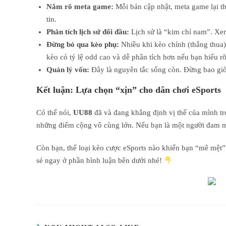
Nắm rõ meta game:
Mỗi bản cập nhật, meta game lại th
tin.
Phân tích lịch sử đối đầu:
Lịch sử là “kim chỉ nam”. Xem 
Đừng bỏ qua kèo phụ:
Nhiều khi kèo chính (thắng thua)
kèo có tỷ lệ odd cao và dễ phân tích hơn nếu bạn hiểu r
Quản lý vốn:
Đây là nguyên tắc sống còn. Đừng bao giờ
Kết luận: Lựa chọn “xịn” cho dân chơi eSports
Có thể nói,
UU88
đã và đang khẳng định vị thế của mình tro
những điểm cộng vô cùng lớn. Nếu bạn là một người đam mê 
Còn bạn, thể loại kèo cược eSports nào khiến bạn “mê mệt”
sẻ ngay ở phần bình luận bên dưới nhé!