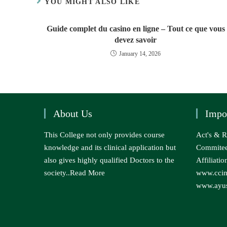
YOU MIGHT ALSO LIKE
Guide complet du casino en ligne – Tout ce que vous
devez savoir
January 14, 2026
About Us
Impo
This College not only provides course
Act's & R
knowledge and its clinical application but
Commite
also gives highly qualified Doctors to the
Affiliatio
society..
Read More
www.ccim
www.ayus