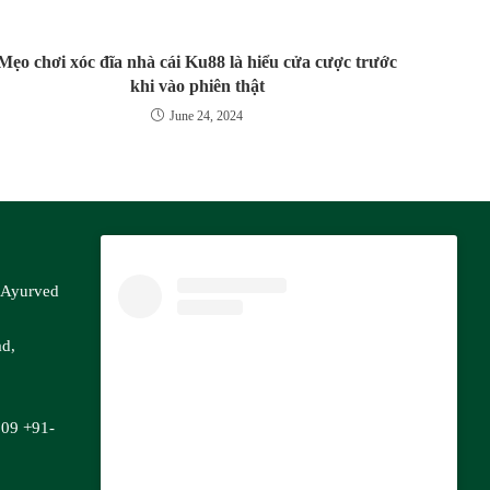
Mẹo chơi xóc đĩa nhà cái Ku88 là hiểu cửa cược trước
khi vào phiên thật
June 24, 2024
f Ayurved
ad,
809
+91-