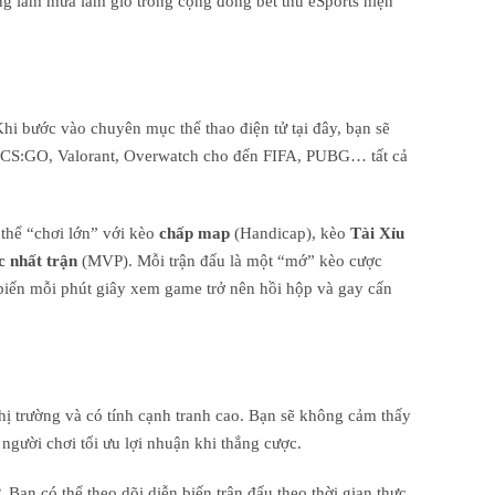
ng làm mưa làm gió trong cộng đồng bet thủ eSports hiện
hi bước vào chuyên mục thể thao điện tử tại đây, bạn sẽ
, CS:GO, Valorant, Overwatch cho đến FIFA, PUBG… tất cả
 thể “chơi lớn” với kèo
chấp map
(Handicap), kèo
Tài Xỉu
c nhất trận
(MVP). Mỗi trận đấu là một “mớ” kèo cược
ã biến mỗi phút giây xem game trở nên hồi hộp và gay cấn
thị trường và có tính cạnh tranh cao. Bạn sẽ không cảm thấy
người chơi tối ưu lợi nhuận khi thắng cược.
. Bạn có thể theo dõi diễn biến trận đấu theo thời gian thực,