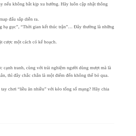
này nếu không bắt kịp xu hướng. Hãy luôn cập nhật thông
 map đấu sắp diễn ra.
ng hạ gục”, “Thời gian kết thúc trận”… Đây thường là những
ặt cược một cách có kế hoạch.
ợc cạnh tranh, cùng với trải nghiệm người dùng mượt mà là
ân, thì đây chắc chắn là một điểm đến không thể bỏ qua.
 tay chơi “liều ăn nhiều” với kèo tổng số mạng? Hãy chia