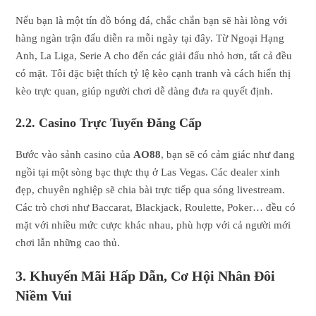
Nếu bạn là một tín đồ bóng đá, chắc chắn bạn sẽ hài lòng với
hàng ngàn trận đấu diễn ra mỗi ngày tại đây. Từ Ngoại Hạng
Anh, La Liga, Serie A cho đến các giải đấu nhỏ hơn, tất cả đều
có mặt. Tôi đặc biệt thích tỷ lệ kèo cạnh tranh và cách hiển thị
kèo trực quan, giúp người chơi dễ dàng đưa ra quyết định.
2.2. Casino Trực Tuyến Đẳng Cấp
Bước vào sảnh casino của
AO88
, bạn sẽ có cảm giác như đang
ngồi tại một sòng bạc thực thụ ở Las Vegas. Các dealer xinh
đẹp, chuyên nghiệp sẽ chia bài trực tiếp qua sóng livestream.
Các trò chơi như Baccarat, Blackjack, Roulette, Poker… đều có
mặt với nhiều mức cược khác nhau, phù hợp với cả người mới
chơi lẫn những cao thủ.
3. Khuyến Mãi Hấp Dẫn, Cơ Hội Nhân Đôi
Niềm Vui