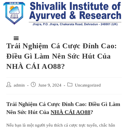
Trải Nghiệm Cá Cược Đỉnh Cao:
Điều Gì Làm Nên Sức Hút Của
NHÀ CÁI AO88?
admin
June 9, 2024
Uncategorized
Trải Nghiệm Cá Cược Đỉnh Cao: Điều Gì Làm
Nên Sức Hút Của
NHÀ CÁI AO88
?
Nếu bạn là một người yêu thích cá cược trực tuyến, chắc hẳn