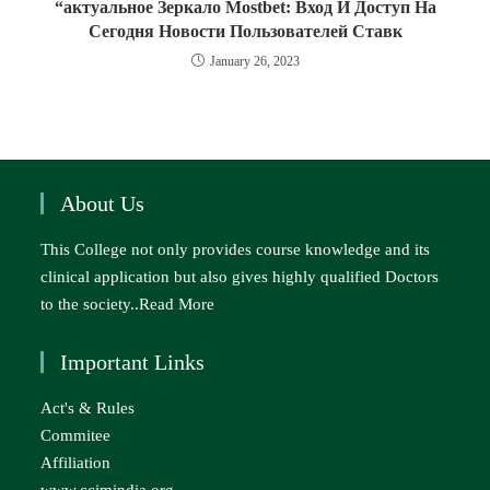
“актуальное Зеркало Mostbet: Вход И Доступ На
Сегодня Новости Пользователей Ставк
January 26, 2023
About Us
This College not only provides course knowledge and its
clinical application but also gives highly qualified Doctors
to the society..
Read More
Important Links
Act's & Rules
Commitee
Affiliation