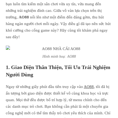
bạn luôn tìm kiếm một sân chơi vừa uy tín, vừa mang đến
những trải nghiệm đỉnh cao. Giữa vô vàn lựa chọn trên thị
trường,
AO88
nổi lên như một điểm đến đáng gờm, thu hút
hàng ngàn người chơi mỗi ngày. Vậy điều gì đã tạo nên sức hút
khó cưỡng cho cổng game này? Hãy cùng tôi khám phá ngay
sau đây!
Hình minh hoạ: AO88
1. Giao Diện Thân Thiện, Tối Ưu Trải Nghiệm
Người Dùng
Ngay từ những giây phút đầu tiên truy cập vào
AO88
, tôi đã bị
ấn tượng bởi giao diện được thiết kế vô cùng khoa học và trực
quan. Mọi thứ đều được bố trí hợp lý, từ menu chính cho đến
các danh mục trò chơi. Bạn không cần phải là một chuyên gia
công nghệ mới có thể tìm thấy trò chơi yêu thích của mình. Chỉ