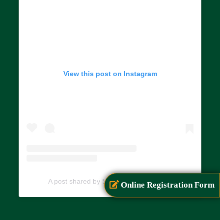
View this post on Instagram
A post shared by SIAR (@siarayurveda)
Online Registration Form