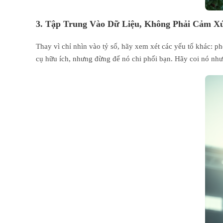
3. Tập Trung Vào Dữ Liệu, Không Phải Cảm X
Thay vì chỉ nhìn vào tỷ số, hãy xem xét các yếu tố khác: pho
cụ hữu ích, nhưng đừng để nó chi phối bạn. Hãy coi nó như 