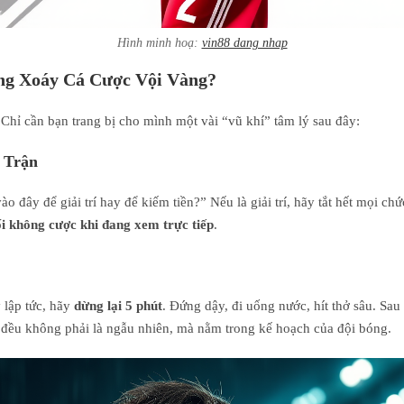
Hình minh hoạ:
vin88 dang nhap
ng Xoáy Cá Cược Vội Vàng?
Chỉ cần bạn trang bị cho mình một vài “vũ khí” tâm lý sau đây:
 Trận
o đây để giải trí hay để kiếm tiền?” Nếu là giải trí, hãy tắt hết mọi ch
ối không cược khi đang xem trực tiếp
.
 lập tức, hãy
dừng lại 5 phút
. Đứng dậy, đi uống nước, hít thở sâu. Sa
 đều không phải là ngẫu nhiên, mà nằm trong kế hoạch của đội bóng.