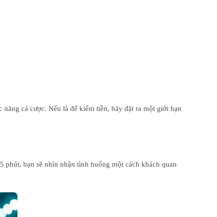
ức năng cá cược. Nếu là để kiếm tiền, hãy đặt ra một giới hạn
u 5 phút, bạn sẽ nhìn nhận tình huống một cách khách quan