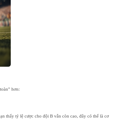
 toàn” hơn:
n thấy tỷ lệ cược cho đội B vẫn còn cao, đây có thể là cơ