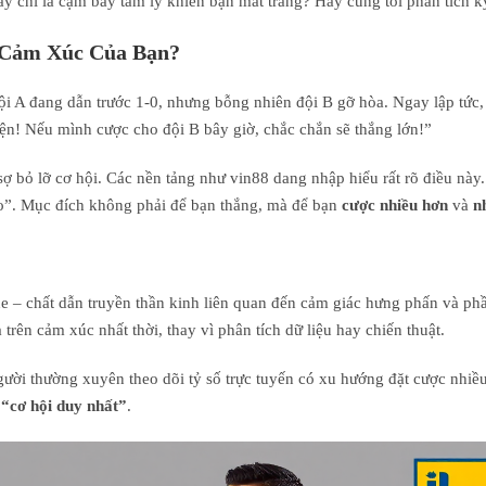
y chỉ là cạm bẫy tâm lý khiến bạn mất trắng? Hãy cùng tôi phân tích k
” Cảm Xúc Của Bạn?
ội A đang dẫn trước 1-0, nhưng bỗng nhiên đội B gỡ hòa. Ngay lập tức,
iện! Nếu mình cược cho đội B bây giờ, chắc chắn sẽ thắng lớn!”
sợ bỏ lỡ cơ hội. Các nền tảng như vin88 dang nhập hiểu rất rõ điều này.
não”. Mục đích không phải để bạn thắng, mà để bạn
cược nhiều hơn
và
n
ne – chất dẫn truyền thần kinh liên quan đến cảm giác hưng phấn và phầ
 trên cảm xúc nhất thời, thay vì phân tích dữ liệu hay chiến thuật.
ười thường xuyên theo dõi tỷ số trực tuyến có xu hướng đặt cược nhiều
ề “cơ hội duy nhất”
.