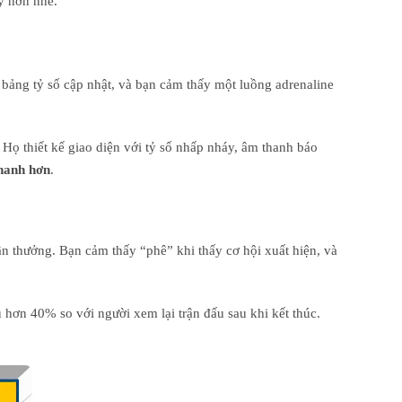
ỹ hơn nhé.
 bảng tỷ số cập nhật, và bạn cảm thấy một luồng adrenaline
 Họ thiết kế giao diện với tỷ số nhấp nháy, âm thanh báo
hanh hơn
.
n thưởng. Bạn cảm thấy “phê” khi thấy cơ hội xuất hiện, và
 hơn 40% so với người xem lại trận đấu sau khi kết thúc.