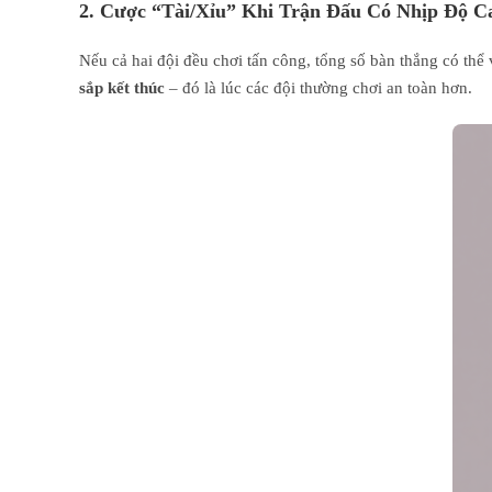
2. Cược “Tài/Xỉu” Khi Trận Đấu Có Nhịp Độ C
Nếu cả hai đội đều chơi tấn công, tổng số bàn thắng có th
sắp kết thúc
– đó là lúc các đội thường chơi an toàn hơn.