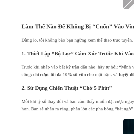
Làm Thế Nào Để Không Bị “Cuốn” Vào Vò
Đừng lo, tôi không bảo bạn ngừng xem thể thao trực tuyến. 
1. Thiết Lập “Bộ Lọc” Cảm Xúc Trước Khi Vào
Trước khi nhấp vào bất kỳ trận đấu nào, hãy tự hỏi: “Mình và
cứng:
chỉ cược tối đa 10% số vốn
cho một trận, và
tuyệt đ
2. Sử Dụng Chiến Thuật “Chờ 5 Phút”
Mỗi khi tỷ số thay đổi và bạn cảm thấy muốn đặt cược ngay
hơn. Bạn sẽ nhận ra rằng, phần lớn các pha bóng “bất ngờ”