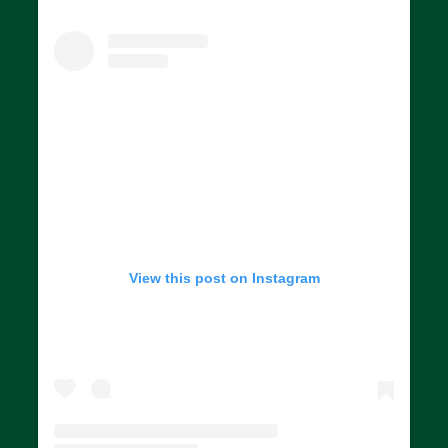
View this post on Instagram