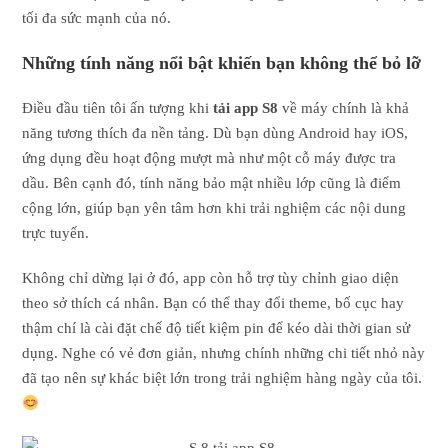
tối đa sức mạnh của nó.
Những tính năng nổi bật khiến bạn không thể bỏ lỡ
Điều đầu tiên tôi ấn tượng khi
tải app S8
về máy chính là khả
năng tương thích đa nền tảng. Dù bạn dùng Android hay iOS,
ứng dụng đều hoạt động mượt mà như một cỗ máy được tra
dầu. Bên cạnh đó, tính năng bảo mật nhiều lớp cũng là điểm
cộng lớn, giúp bạn yên tâm hơn khi trải nghiệm các nội dung
trực tuyến.
Không chỉ dừng lại ở đó, app còn hỗ trợ tùy chỉnh giao diện
theo sở thích cá nhân. Bạn có thể thay đổi theme, bố cục hay
thậm chí là cài đặt chế độ tiết kiệm pin để kéo dài thời gian sử
dụng. Nghe có vẻ đơn giản, nhưng chính những chi tiết nhỏ này
đã tạo nên sự khác biệt lớn trong trải nghiệm hàng ngày của tôi.