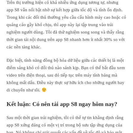
Trên thị trường hiện có khá nhiều ứng dụng tương tự, nhưng
app S8 vẫn nổi bật nhờ sự kết hợp giữa tốc độ và tính ổn định.
Trong khi các đối thủ thường yêu cầu cấu hình máy cao hoặc có
quảng cáo gây khó chịu, thì app này lại tập trung vào trải
nghiệm người dùng. Tôi đã thử nghiệm song song và thấy rằng
thời gian tải nội dung trên app S8 nhanh hơn ít nhất 30% so với
các nền tảng khác.
Đặc biệt, tính năng đồng bộ hóa dữ liệu giữa các thiết bị là một
điểm sáng khó có đối thủ nào sánh kịp. Bạn có thể bắt đầu xem
video trên điện thoại, sau đó tiếp tục trên máy tính bảng mà
không mất dấu. Điều này thực sự hữu ích cho những người hay
di chuyển như tôi.
Kết luận: Có nên tải app S8 ngay hôm nay?
Sau một thời gian trải nghiệm, tôi có thể tự tin khẳng định rằng
app S8 xứng đáng có một vị trí trong bộ sưu tập ứng dụng của
bạn. Nó không chỉ giải quyết các vấn đề về tốc độ và bảo mật,