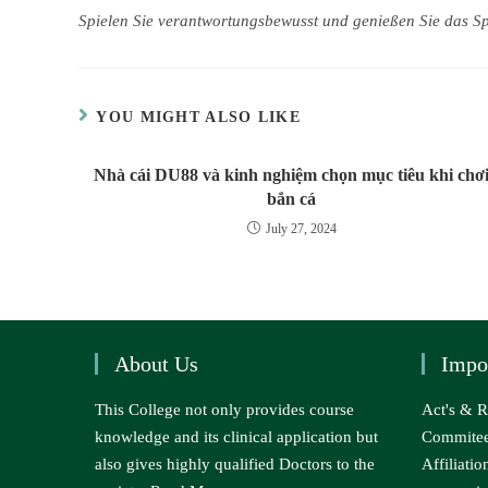
Spielen Sie verantwortungsbewusst und genießen Sie das Sp
YOU MIGHT ALSO LIKE
Nhà cái DU88 và kinh nghiệm chọn mục tiêu khi chơ
bắn cá
July 27, 2024
About Us
Impo
This College not only provides course
Act's & R
knowledge and its clinical application but
Commite
also gives highly qualified Doctors to the
Affiliatio