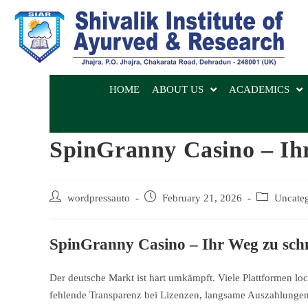
HOME
ABOUT US
ACADEMICS
SpinGranny Casino – Ihr
wordpressauto
February 21, 2026
Uncateg
SpinGranny Casino – Ihr Weg zu schn
Der deutsche Markt ist hart umkämpft. Viele Plattformen lo
fehlende Transparenz bei Lizenzen, langsame Auszahlunge