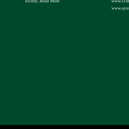
society..
Read More
www.ccim
www.ayus