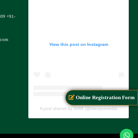
809
+91-
.com
View this post on Instagram
Online Registration Form
A post shared by SIAR (@siarayurveda)