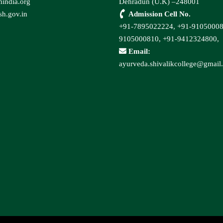
india.org
Dehradun (U.K) –248001
h.gov.in
Admission Cell No.
+91-7895022224,
+91-9105000
9105000810,
+91-9412324800,
Email:
ayurveda.shivalikcollege@gmail