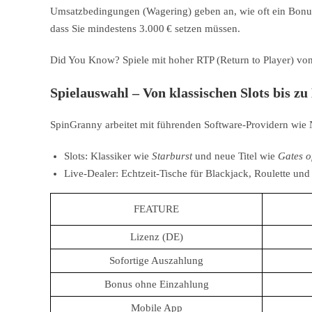
Umsatzbedingungen (Wagering) geben an, wie oft ein Bonus
dass Sie mindestens 3.000 € setzen müssen.
Did You Know? Spiele mit hoher RTP (Return to Player) von 
Spielauswahl – Von klassischen Slots bis z
SpinGranny arbeitet mit führenden Software‑Providern wie 
Slots: Klassiker wie
Starburst
und neue Titel wie
Gates o
Live‑Dealer: Echtzeit‑Tische für Blackjack, Roulette und
FEATURE
Lizenz (DE)
Sofortige Auszahlung
Bonus ohne Einzahlung
Mobile App