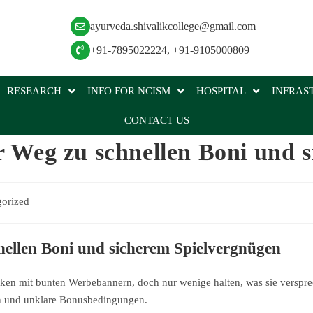
ayurveda.shivalikcollege@gmail.com
+91-7895022224
,
+91-9105000809
RESEARCH
INFO FOR NCISM
HOSPITAL
INFRAS
CONTACT US
 Weg zu schnellen Boni und 
orized
ellen Boni und sicherem Spielvergnügen
cken mit bunten Werbebannern, doch nur wenige halten, was sie verspre
n und unklare Bonusbedingungen.