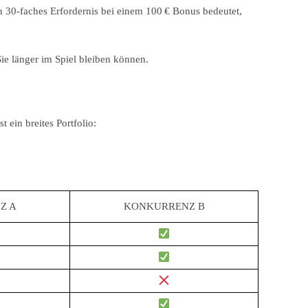
 30‑faches Erfordernis bei einem 100 € Bonus bedeutet,
ie länger im Spiel bleiben können.
ein breites Portfolio:
Z A
KONKURRENZ B