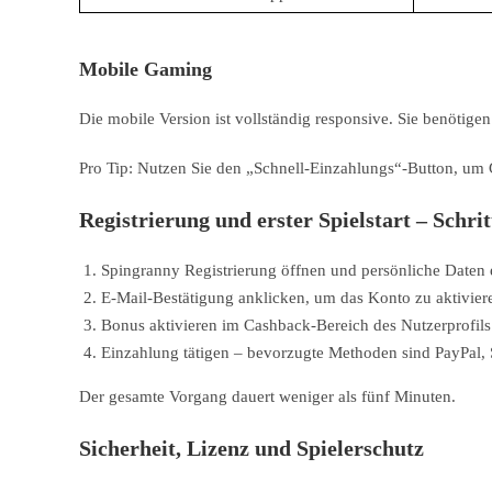
Mobile Gaming
Die mobile Version ist vollständig responsive. Sie benötige
Pro Tip: Nutzen Sie den „Schnell‑Einzahlungs“-Button, um G
Registrierung und erster Spielstart – Schrit
Spingranny Registrierung öffnen und persönliche Daten 
E‑Mail‑Bestätigung anklicken, um das Konto zu aktivier
Bonus aktivieren im Cashback‑Bereich des Nutzerprofils
Einzahlung tätigen – bevorzugte Methoden sind PayPal, 
Der gesamte Vorgang dauert weniger als fünf Minuten.
Sicherheit, Lizenz und Spielerschutz