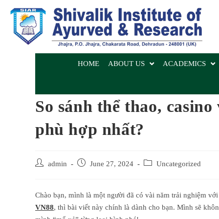
HOME
ABOUT US
ACADEMICS
So sánh thể thao, casino
phù hợp nhất?
admin
June 27, 2024
Uncategorized
Chào bạn, mình là một người đã có vài năm trải nghiệm với c
VN88
, thì bài viết này chính là dành cho bạn. Mình sẽ kh