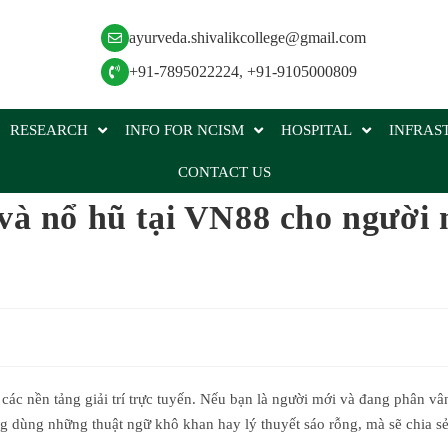
ayurveda.shivalikcollege@gmail.com
+91-7895022224
,
+91-9105000809
RESEARCH
INFO FOR NCISM
HOSPITAL
INFRAS
CONTACT US
 và nổ hũ tại VN88 cho người 
ác nền tảng giải trí trực tuyến. Nếu bạn là người mới và đang phân vân
ông dùng những thuật ngữ khô khan hay lý thuyết sáo rỗng, mà sẽ chia s