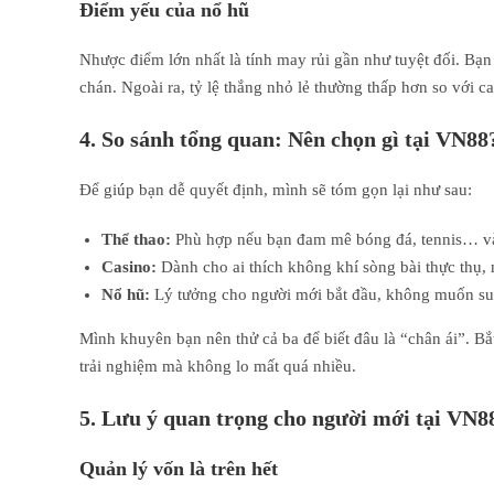
Điểm yếu của nổ hũ
Nhược điểm lớn nhất là tính may rủi gần như tuyệt đối. Bạn
chán. Ngoài ra, tỷ lệ thắng nhỏ lẻ thường thấp hơn so với ca
4. So sánh tổng quan: Nên chọn gì tại VN88
Để giúp bạn dễ quyết định, mình sẽ tóm gọn lại như sau:
Thể thao:
Phù hợp nếu bạn đam mê bóng đá, tennis… và t
Casino:
Dành cho ai thích không khí sòng bài thực thụ, m
Nổ hũ:
Lý tưởng cho người mới bắt đầu, không muốn suy 
Mình khuyên bạn nên thử cả ba để biết đâu là “chân ái”. Bắ
trải nghiệm mà không lo mất quá nhiều.
5. Lưu ý quan trọng cho người mới tại VN8
Quản lý vốn là trên hết