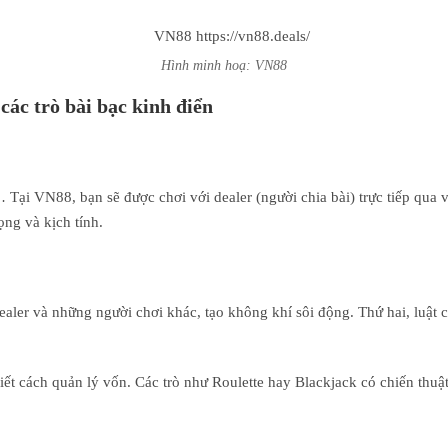
Hình minh hoạ: VN88
các trò bài bạc kinh điển
… Tại VN88, bạn sẽ được chơi với dealer (người chia bài) trực tiếp qua
ọng và kịch tính.
dealer và những người chơi khác, tạo không khí sôi động. Thứ hai, luật 
iết cách quản lý vốn. Các trò như Roulette hay Blackjack có chiến thuậ