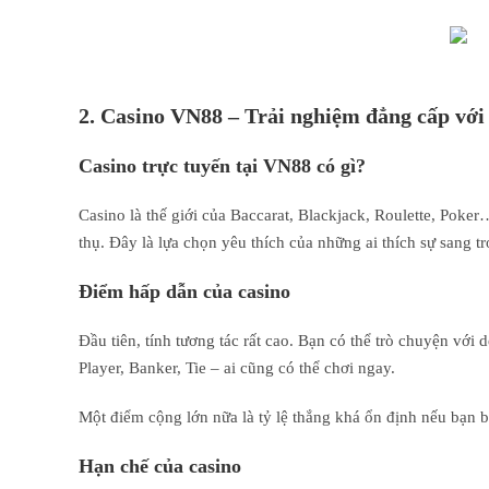
2. Casino VN88 – Trải nghiệm đẳng cấp với 
Casino trực tuyến tại VN88 có gì?
Casino là thế giới của Baccarat, Blackjack, Roulette, Poker
thụ. Đây là lựa chọn yêu thích của những ai thích sự sang tr
Điểm hấp dẫn của casino
Đầu tiên, tính tương tác rất cao. Bạn có thể trò chuyện với 
Player, Banker, Tie – ai cũng có thể chơi ngay.
Một điểm cộng lớn nữa là tỷ lệ thắng khá ổn định nếu bạn b
Hạn chế của casino