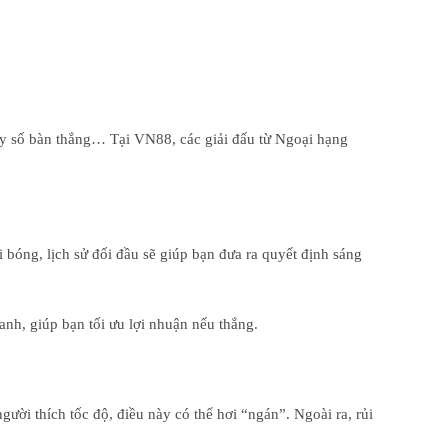
hay số bàn thắng… Tại VN88, các giải đấu từ Ngoại hạng
 bóng, lịch sử đối đầu sẽ giúp bạn đưa ra quyết định sáng
anh, giúp bạn tối ưu lợi nhuận nếu thắng.
gười thích tốc độ, điều này có thể hơi “ngán”. Ngoài ra, rủi