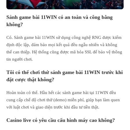
Sảnh game bài 11WIN có an toàn và công bằng
không?
Có. Sảnh game bài 11WIN sử dụng công nghệ RNG được kiểm
định độc lập, đảm bảo mọi kết quả đều ngẫu nhiên và không
thể can thiệp. Hệ thống cũng được mã hóa SSL để bảo vệ thông
tin người chơi.
Tôi có thể chơi thử sảnh game bài 11WIN trước khi
đặt cược thật không?
Hoàn toàn có thể. Hầu hết các sảnh game bài tại 11WIN đều
cung cấp chế độ chơi thử (demo) miễn phí, giúp bạn làm quen
với luật chơi và giao diện trước khi đầu tư tiền thật.
Casino live có yêu cầu cấu hình máy cao không?