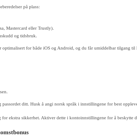
rberedelser på plass:
a, Mastercard eller Trustly).
nnskudd og tidsbruk.
 optimalisert for både iOS og Android, og du får umiddelbar tilgang til l
ksen.
assordet ditt. Husk å angi norsk språk i innstillingene for best opplev
 for ekstra sikkerhet. Aktiver dette i kontoinnstillingene for å beskytte 
lkomstbonus