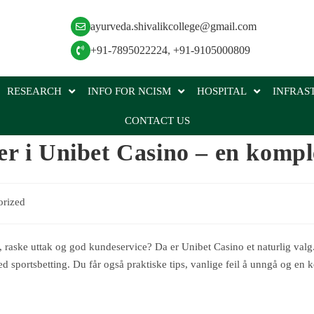
ayurveda.shivalikcollege@gmail.com
+91-7895022224
,
+91-9105000809
RESEARCH
INFO FOR NCISM
HOSPITAL
INFRAS
CONTACT US
er i Unibet Casino – en komple
orized
ll, raske uttak og god kundeservice? Da er Unibet Casino et naturlig va
d sportsbetting. Du får også praktiske tips, vanlige feil å unngå og en