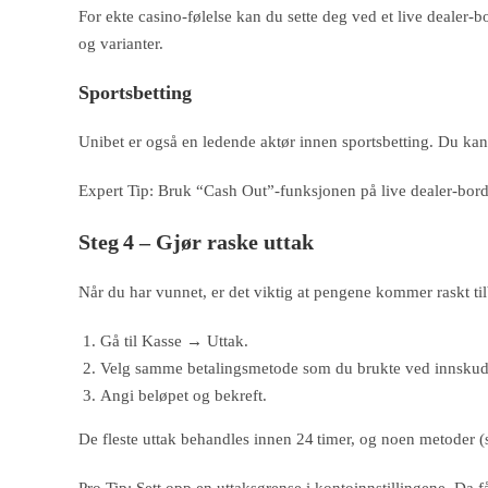
For ekte casino‑følelse kan du sette deg ved et live dealer‑
og varianter.
Sportsbetting
Unibet er også en ledende aktør innen sportsbetting. Du kan
Expert Tip: Bruk “Cash Out”-funksjonen på live dealer‑borde
Steg 4 – Gjør raske uttak
Når du har vunnet, er det viktig at pengene kommer raskt tilb
Gå til Kasse → Uttak.
Velg samme betalingsmetode som du brukte ved innskudd
Angi beløpet og bekreft.
De fleste uttak behandles innen 24 timer, og noen metoder (