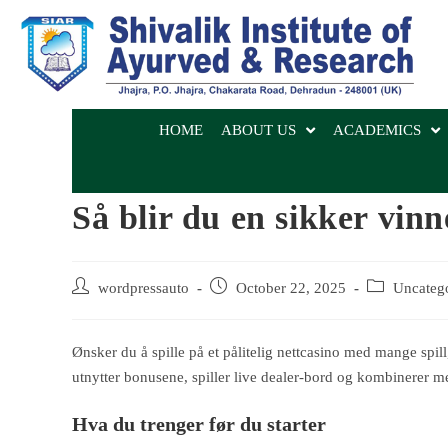
HOME
ABOUT US
ACADEMICS
Så blir du en sikker vinn
wordpressauto
October 22, 2025
Uncateg
Ønsker du å spille på et pålitelig nettcasino med mange spi
utnytter bonusene, spiller live dealer‑bord og kombinerer me
Hva du trenger før du starter