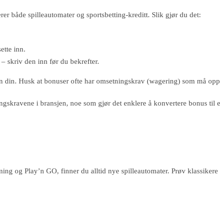
r både spilleautomater og sportsbetting‑kreditt. Slik gjør du det:
ette inn.
 skriv den inn før du bekrefter.
en din. Husk at bonuser ofte har omsetningskrav (wagering) som må oppfy
skravene i bransjen, noe som gjør det enklere å konvertere bonus til e
ing og Play’n GO, finner du alltid nye spilleautomater. Prøv klassiker