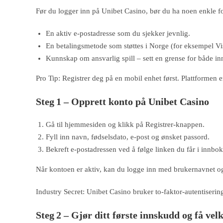
Før du logger inn på Unibet Casino, bør du ha noen enkle fo
En aktiv e‑postadresse som du sjekker jevnlig.
En betalingsmetode som støttes i Norge (for eksempel Vis
Kunnskap om ansvarlig spill – sett en grense for både i
Pro Tip: Registrer deg på en mobil enhet først. Plattformen er
Steg 1 – Opprett konto på Unibet Casino
Gå til hjemmesiden og klikk på Registrer‑knappen.
Fyll inn navn, fødselsdato, e‑post og ønsket passord.
Bekreft e‑postadressen ved å følge linken du får i innbo
Når kontoen er aktiv, kan du logge inn med brukernavnet og p
Industry Secret: Unibet Casino bruker to‑faktor‑autentisering
Steg 2 – Gjør ditt første innskudd og få ve