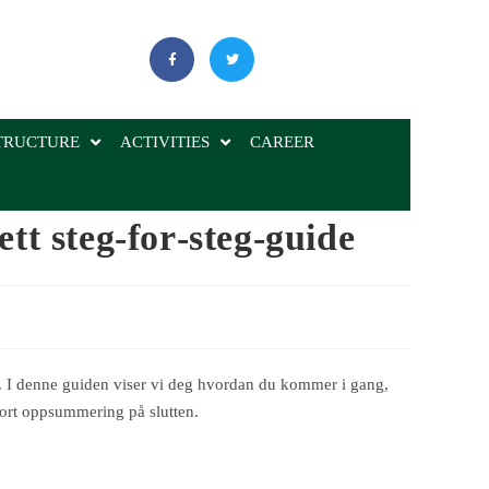
TRUCTURE
ACTIVITIES
CAREER
tt steg‑for‑steg‑guide
lg. I denne guiden viser vi deg hvordan du kommer i gang,
 kort oppsummering på slutten.