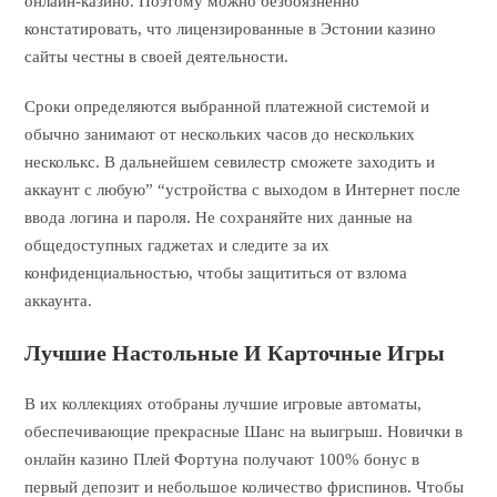
онлайн-казино. Поэтому можно безбоязненно
констатировать, что лицензированные в Эстонии казино
сайты честны в своей деятельности.
Сроки определяются выбранной платежной системой и
обычно занимают от нескольких часов до нескольких
несколькс. В дальнейшем севилестр сможете заходить и
аккаунт с любую” “устройства с выходом в Интернет после
ввода логина и пароля. Не сохраняйте них данные на
общедоступных гаджетах и следите за их
конфиденциальностью, чтобы защититься от взлома
аккаунта.
Лучшие Настольные И Карточные Игры
В их коллекциях отобраны лучшие игровые автоматы,
обеспечивающие прекрасные Шанс на выигрыш. Новички в
онлайн казино Плей Фортуна получают 100% бонус в
первый депозит и небольшое количество фриспинов. Чтобы