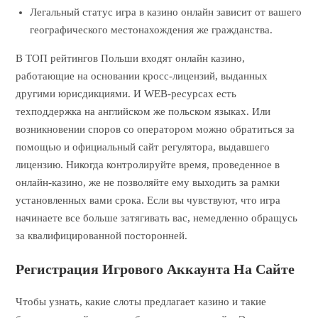
Легальный статус игра в казино онлайн зависит от вашего
географического местонахождения же гражданства.
В ТОП рейтингов Польши входят онлайн казино,
работающие на основании кросс-лицензий, выданных
другими юрисдикциями. И WEB-ресурсах есть
техподдержка на английском же польском языках. Или
возникновении споров со оператором можно обратиться за
помощью и официальный сайт регулятора, выдавшего
лицензию. Никогда контролируйте время, проведенное в
онлайн-казино, же не позволяйте ему выходить за рамки
установленных вами срока. Если вы чувствуют, что игра
начинаете все больше затягивать вас, немедленно обращусь
за квалифицированной посторонней.
Регистрация Игрового Аккаунта На Сайте
Чтобы узнать, какие слоты предлагает казино и такие