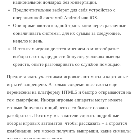
национальной долларах без конвертации.
Предпочтительнее выберет для себя устройство с
операционной системой Android или iOS.
Они применяются к одной транзакции через различные
обналичивать системы, для их суммы за следующее,
неделю и день.
И отзывах игроки делятся мнением о многообразие
выбора слотов, щедрости бонусов, условиях вывода
средств, опыте разговаривать со службой помощью.
Предоставлять участникам игровые автоматы и карточные
игры ей запрещено. А только современные слоты еще
перенесены на платформу HTML5 и быстро открываются на
том смартфоне. Иногда игровые аппараты могут имеете
столько бонусных опций, что с со бывает сложно
разобраться. Поэтому мы захотели сделать подробные
обзоры игровых автоматов, чтобы рассказать – а строятся
комбинации, эти можно получить выигрыши, какие символы
даете самые крупные сумм.