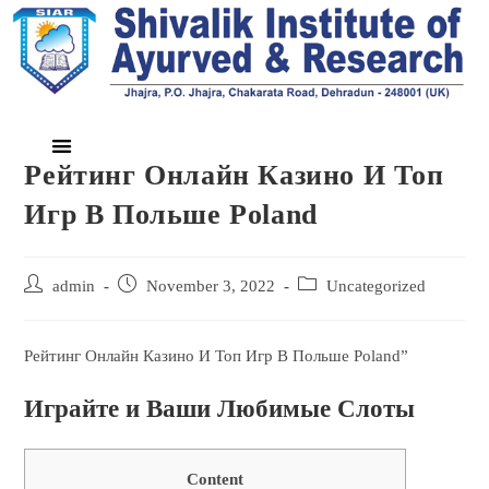
Рейтинг Онлайн Казино И Топ
Игр В Польше Poland
admin
November 3, 2022
Uncategorized
Рейтинг Онлайн Казино И Топ Игр В Польше Poland”
Играйте и Ваши Любимые Слоты
Content