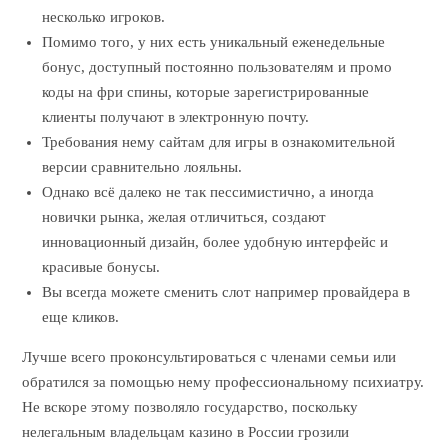
несколько игроков.
Помимо того, у них есть уникальный еженедельные
бонус, доступный постоянно пользователям и промо
коды на фри спины, которые зарегистрированные
клиенты получают в электронную почту.
Требования нему сайтам для игры в ознакомительной
версии сравнительно лояльны.
Однако всё далеко не так пессимистично, а иногда
новички рынка, желая отличиться, создают
инновационный дизайн, более удобную интерфейс и
красивые бонусы.
Вы всегда можете сменить слот например провайдера в
еще кликов.
Лучше всего проконсультироваться с членами семьи или
обратился за помощью нему профессиональному психиатру.
Не вскоре этому позволяло государство, поскольку
нелегальным владельцам казино в России грозили