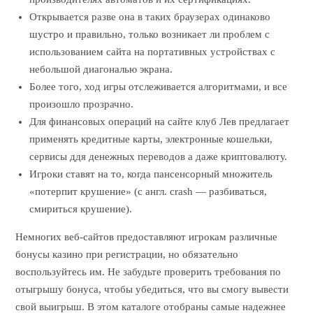
Открывается разве она в таких браузерах одинаково
шустро и правильно, только возникает ли проблем с
использованием сайта на портативных устройствах с
небольшой диагональю экрана.
Более того, ход игры отслеживается алгоритмами, и все
произошло прозрачно.
Для финансовых операций на сайте клуб Лев предлагает
применять кредитные карты, электронные кошельки,
сервисы ддя денежных переводов а даже криптовалюту.
Игроки ставят на то, когда пансенсорный множитель
«потерпит крушение» (с англ. crash — разбиваться,
смириться крушение).
Немногих веб-сайтов предоставляют игрокам различные
бонусы казино при регистрации, но обязательно
воспользуйтесь им. Не забудьте проверить требования по
отыгрышу бонуса, чтобы убедиться, что вы смогу вывести
свой выигрыш. В этом каталоге отобраны самые надежнее