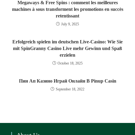
Megaways & Free Spins : comment les meilleures
machines à sous transforment les promotions en succès
retentissant
July 9, 2025
Erfolgreich spielen im deutschen Live‑Casino: Wie Sie
mit SpinGranny Casino Live mehr Gewinn und Spaß
erzielen
October 18, 2025
Пин Ап Казино Играй Онлайн В Pinup Casin
September 18, 2022