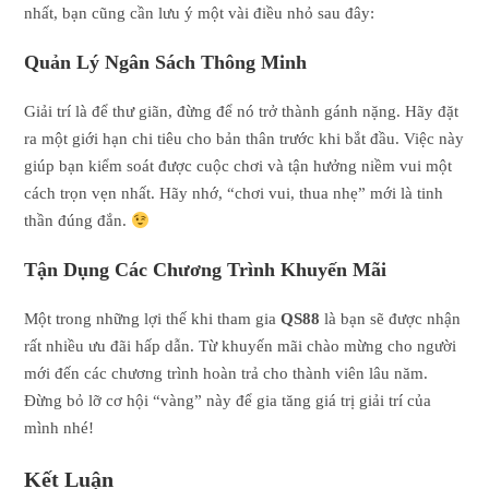
nhất, bạn cũng cần lưu ý một vài điều nhỏ sau đây:
Quản Lý Ngân Sách Thông Minh
Giải trí là để thư giãn, đừng để nó trở thành gánh nặng. Hãy đặt
ra một giới hạn chi tiêu cho bản thân trước khi bắt đầu. Việc này
giúp bạn kiểm soát được cuộc chơi và tận hưởng niềm vui một
cách trọn vẹn nhất. Hãy nhớ, “chơi vui, thua nhẹ” mới là tinh
thần đúng đắn.
Tận Dụng Các Chương Trình Khuyến Mãi
Một trong những lợi thế khi tham gia
QS88
là bạn sẽ được nhận
rất nhiều ưu đãi hấp dẫn. Từ khuyến mãi chào mừng cho người
mới đến các chương trình hoàn trả cho thành viên lâu năm.
Đừng bỏ lỡ cơ hội “vàng” này để gia tăng giá trị giải trí của
mình nhé!
Kết Luận