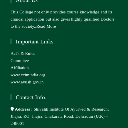
About Us
This College not only provides course knowledge and its
clinical application but also gives highly qualified Doctors
to the society..
Read More
Important Links
Act's & Rules
Commitee
Affiliation
www.ccimindia.org
www.ayush.gov.in
Contact Info.
Address :
Shivalik Institute Of Ayurved & Research,
Jhajra, P.O. Jhajra, Chakarata Road, Dehradun (U.K) –
248001