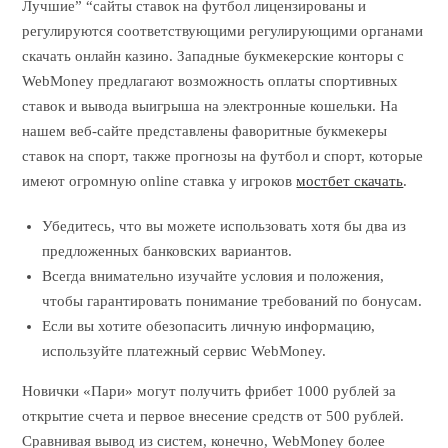
Лучшие” “сайты ставок на футбол лицензированы и
регулируются соответствующими регулирующими органами
скачать онлайн казино. Западные букмекерские конторы с
WebMoney предлагают возможность оплаты спортивных
ставок и вывода выигрыша на электронные кошельки. На
нашем веб-сайте представлены фаворитные букмекеры
ставок на спорт, также прогнозы на футбол и спорт, которые
имеют огромную online ставка у игроков
мостбет скачать
.
Убедитесь, что вы можете использовать хотя бы два из
предложенных банковских вариантов.
Всегда внимательно изучайте условия и положения,
чтобы гарантировать понимание требований по бонусам.
Если вы хотите обезопасить личную информацию,
используйте платежный сервис WebMoney.
Новички «Пари» могут получить фрибет 1000 рублей за
открытие счета и первое внесение средств от 500 рублей.
Сравнивая вывод из систем, конечно, WebMoney более