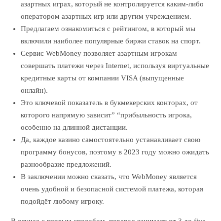
азартных играх, который не контролируется каким-либо
оператором азартных игр или другим учреждением.
Предлагаем ознакомиться с рейтингом, в который мы
включили наиболее популярные биржи ставок на спорт.
Сервис WebMoney позволяет азартным игрокам
совершать платежи через Internet, используя виртуальные
кредитные карты от компании VISA (выпущенные
онлайн).
Это ключевой показатель в букмекерских конторах, от
которого напрямую зависит” “прибыльность игрока,
особенно на длинной дистанции.
Да, каждое казино самостоятельно устанавливает свою
программу бонусов, поэтому в 2023 году можно ожидать
разнообразие предложений.
В заключении можно сказать, что WebMoney является
очень удобной и безопасной системой платежа, которая
подойдёт любому игроку.