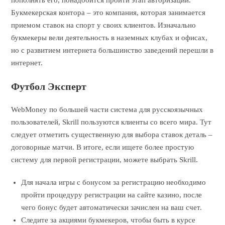
пополнять его, понадобится пройти этап авторизации.
Букмекерская контора – это компания, которая занимается
приемом ставок на спорт у своих клиентов. Изначально
букмекеры вели деятельность в наземных клубах и офисах,
но с развитием интернета большинство заведений перешли в
интернет.
Футбол Эксперт
WebMoney по большей части система для русскоязычных
пользователей, Skrill пользуются клиенты со всего мира. Тут
следует отметить существенную для выбора ставок деталь –
договорные матчи. В итоге, если ищете более простую
систему для первой регистрации, можете выбрать Skrill.
Для начала игры с бонусом за регистрацию необходимо
пройти процедуру регистрации на сайте казино, после
чего бонус будет автоматически зачислен на ваш счет.
Следите за акциями букмекеров, чтобы быть в курсе