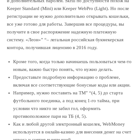
и дополнительных паролей. Skrill по доступности похож на
Keeper Standard (Mini) или Keeper WebPro (Light). Но после
регистрации не нужно дополнительно открывать кошельки,
все уже готово для работы. Завершив все процедуры, вы
получите в свое распоряжение надежную платежную
систему. «Леон»” “– легальная российская букмекерская
контора, получившая лицензию в 2016 году.
Кроме того, когда только начинаешь пользоваться чем-то
новым, важно быстро понять, что нужно делать.
Предоставьте подробную информацию о проблеме,
включая все соответствующие бонусные коды или акции.
Например, нужно поставить на ТМ” “(4, 5) до старта
футбольного поединка, а под конец 1-го тайма, при
условии что никто не забил гол, оформить
противоположное пари на ТБ (4, 5).
Как и любой другой электронный кошелек, WebMoney
используется в онлайн-казино для внесения денег на счет
игрока и снятия выигрышей.