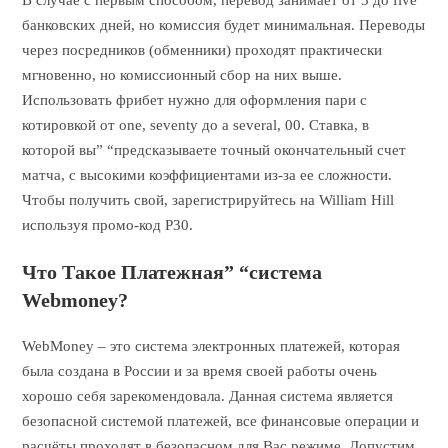
В случае с первым способом, перевод занимает от 3 до five
банковских дней, но комиссия будет минимальная. Переводы
через посредников (обменники) проходят практически
мгновенно, но комиссионный сбор на них выше.
Использовать фрибет нужно для оформления пари с
котировкой от one, seventy до a several, 00. Ставка, в
которой вы” “предсказываете точный окончательный счет
матча, с высокими коэффициентами из-за ее сложности.
Чтобы получить свой, зарегистрируйтесь на William Hill
используя промо-код P30.
Что Такое Платежная” “система
Webmoney?
WebMoney – это система электронных платежей, которая
была создана в России и за время своей работы очень
хорошо себя зарекомендовала. Данная система является
безопасной системой платежей, все финансовые операции и
расчёты проходят в безопасном для Вас режиме. Допустим