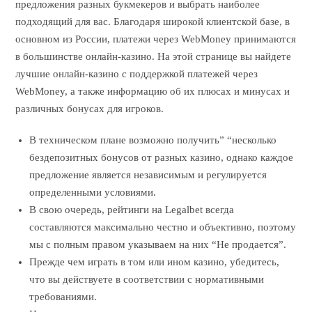
предложения разных букмекеров и выбрать наиболее
подходящий для вас. Благодаря широкой клиентской базе, в
основном из России, платежи через WebMoney принимаются
в большинстве онлайн-казино. На этой странице вы найдете
лучшие онлайн-казино с поддержкой платежей через
WebMoney, а также информацию об их плюсах и минусах и
различных бонусах для игроков.
В техническом плане возможно получить” “несколько
бездепозитных бонусов от разных казино, однако каждое
предложение является независимым и регулируется
определенными условиями.
В свою очередь, рейтинги на Legalbet всегда
составляются максимально честно и объективно, поэтому
мы с полным правом указываем на них “Не продается”.
Прежде чем играть в том или ином казино, убедитесь,
что вы действуете в соответствии с нормативными
требованиями.