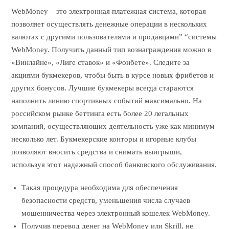
WebMoney – это электронная платежная система, которая
позволяет осуществлять денежные операции в нескольких
валютах с другими пользователями и продавцами” “системы
WebMoney. Получить данный тип вознаграждения можно в
«Винлайне», «Лиге ставок» и «Фонбете». Следите за
акциями букмекеров, чтобы быть в курсе новых фрибетов и
других бонусов. Лучшие букмекеры всегда стараются
наполнить линию спортивных событий максимально. На
российском рынке беттинга есть более 20 легальных
компаний, осуществляющих деятельность уже как минимум
несколько лет. Букмекерские конторы и игорные клубы
позволяют вносить средства и снимать выигрыши,
используя этот надежный способ банковского обслуживания.
Такая процедура необходима для обеспечения
безопасности средств, уменьшения числа случаев
мошенничества через электронный кошелек WebMoney.
Получив перевод денег на WebMoney или Skrill, не