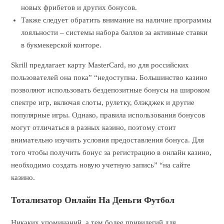
новых фрибетов и других бонусов.
Также следует обратить внимание на наличие программы
лояльности – системы набора баллов за активные ставки
в букмекерской конторе.
Skrill предлагает карту MasterCard, но для российских
пользователей она пока” “недоступна. Большинство казино
позволяют использовать бездепозитные бонусы на широком
спектре игр, включая слоты, рулетку, блэкджек и другие
популярные игры. Однако, правила использования бонусов
могут отличаться в разных казино, поэтому стоит
внимательно изучить условия предоставления бонуса. Для
того чтобы получить бонус за регистрацию в онлайн казино,
необходимо создать новую учетную запись” “на сайте
казино.
Тотализатор Онлайн На Деньги Футбол
Никаких упоминаний, а тем более привилегий для