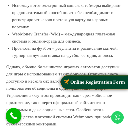
Используя этот электронный кошелек, геймеры выбирают
предпочтительный способ оплаты без необходимости
регистрировать свою платежную карту на игровых
порталах.
WebMoney Transfer (WM) – международная платежная
система и онлайн-среда для бизнеса.
Прогнозы на футбол – результаты и расписание матчей,
турнирная лучшая ставка на футбол сегодня, анонсы.
Однако, обычно большинство игровых автоматов доступны
для игры с использованием таких бонусов. Открытие счета
доступно в нескольких валютах, для удобства все кошельки
Online Registration Form
пользователя объединены в одно хранилище – keeper.
Управление аккаунтом происходит как через мобильное
приложение, так и через официальный сайт, десктоп-
программы и даже социальные сети. Особенности и
преимущества платежной системы Webmoney при работе с
букмекерскими конторами.