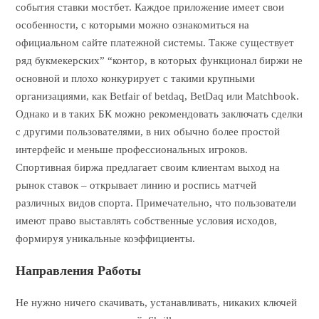
события ставки мостбет. Каждое приложение имеет свои
особенности, с которыми можно ознакомиться на
официальном сайте платежной системы. Также существует
ряд букмекерских” “контор, в которых функционал биржи не
основной и плохо конкурирует с такими крупными
организациями, как Betfair of betdaq, BetDaq или Matchbook.
Однако и в таких БК можно рекомендовать заключать сделки
с другими пользователями, в них обычно более простой
интерфейс и меньше профессиональных игроков.
Спортивная биржа предлагает своим клиентам выход на
рынок ставок – открывает линию и роспись матчей
различных видов спорта. Примечательно, что пользователи
имеют право выставлять собственные условия исходов,
формируя уникальные коэффициенты.
Направления Работы
Не нужно ничего скачивать, устанавливать, никаких ключей