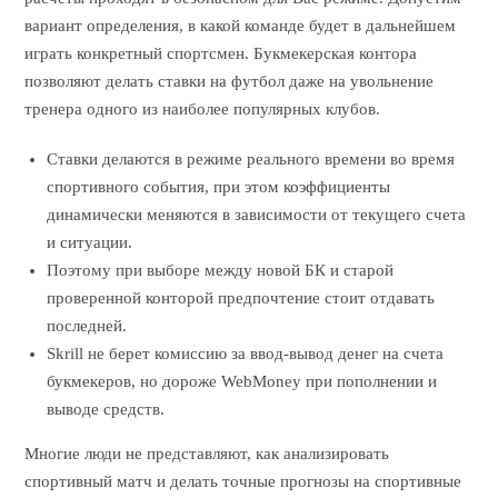
вариант определения, в какой команде будет в дальнейшем
играть конкретный спортсмен. Букмекерская контора
позволяют делать ставки на футбол даже на увольнение
тренера одного из наиболее популярных клубов.
Ставки делаются в режиме реального времени во время
спортивного события, при этом коэффициенты
динамически меняются в зависимости от текущего счета
и ситуации.
Поэтому при выборе между новой БК и старой
проверенной конторой предпочтение стоит отдавать
последней.
Skrill не берет комиссию за ввод-вывод денег на счета
букмекеров, но дороже WebMoney при пополнении и
выводе средств.
Многие люди не представляют, как анализировать
спортивный матч и делать точные прогнозы на спортивные