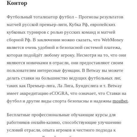
Контор
Футбольный тотализатор футбол – Прогнозы результатов
матчей русской премьер-лиги, Кубка Рф, европейских
кубковых турниров с ролью русских команд и матчей
сборной Рф. В заключении можно сказать, что WebMoney
является очень удобной и безопасной системой платежа,
которая подойдёт любому игроку. Несмотря на то, что они
являются новичками в отрасли, они предоставляют своим
пользователям интересные функции. В Betway вы можете
делать ставки на большинство ведущих футбольных лиг,
таких как Премьер-лига, Ла Лига, Бундеслига и т. Betway
имеет аккредитацию eCOGRA, что означает, что Ставки на
футбол и другие виды спорта безопасны и надежны
mostbet
.
Бесплатные профессиональные обучающие курсы для
работников онлайн-казино, способствующие улучшению
условий отрасли, опыта игроков и честного подхода к