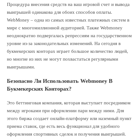
Процедура внесения средств на ваш игровой счет и вывода
выигрышей одинакова для обоих способов оплаты.
WebMoney – одна из самых известных платежных систем в
мире с многомиллионной аудиторией. Также Webmoney
неоднократно подвергалась репрессиям на государственном
уровне из-за законодательных изменений. На сегодня в
букмекерских конторах играет большое количество людей,
но многие из них не могут похвастаться регулярными
выигрышами.
Безопасно Ли Использовать Webmoney В
Букмекерских Конторах?
Это беттинговая компания, которая выступает посредником
между игроками при оформлении пари между ними. Для
этого биржа создает онлайн-платформу или наземный пункт
приема ставок, где есть весь функционал для удобного
оформления спортивных сделок и получения выигрышей.