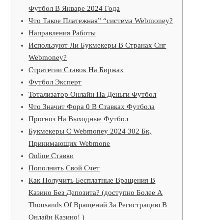
Футбол В Январе 2024 Года
Что Такое Платежная” “система Webmoney?
Направления Работы
Используют Ли Букмекеры В Странах Снг
Webmoney?
Стратегии Ставок На Биржах
Футбол Эксперт
Тотализатор Онлайн На Деньги Футбол
Что Значит Фора 0 В Ставках Футбола
Прогноз На Выходные Футбол
Букмекеры С Webmoney 2024 302 Бк,
Принимающих Webmone
Online Ставки
Пополнить Свой Счет
Как Получить Бесплатные Вращения В
Казино Без Депозита? (доступно Более A
Thousands Of Вращений За Регистрацию В
Онлайн Казино! )