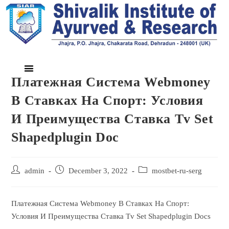
Платежная Система Webmoney
В Ставках На Спорт: Условия
И Преимущества Ставка Tv Set
Shapedplugin Doc
admin
December 3, 2022
mostbet-ru-serg
Платежная Система Webmoney В Ставках На Спорт:
Условия И Преимущества Ставка Tv Set Shapedplugin Docs