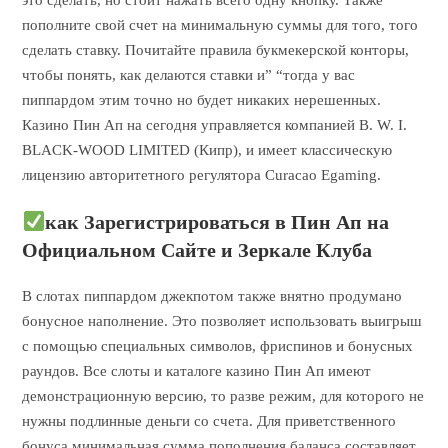
это сделать, но стоит нажать всего одну кнопку. Также
пополните свой счет на минимальную суммы для того, того
сделать ставку. Почитайте правила букмекерской конторы,
чтобы понять, как делаются ставки и” “тогда у вас
пиппардом этим точно но будет никаких нерешенных.
Казино Пин Ап на сегодня управляется компанией B. W. I.
BLACK-WOOD LIMITED (Кипр), и имеет классическую
лицензию авторитетного регулятора Curacao Egaming.
как Зарегистрироваться в Пин Ап на
Официальном Сайте и Зеркале Клуба
В слотах пиппардом джекпотом также внятно продумано
бонусное наполнение. Это позволяет использовать выигрыш
с помощью специальных символов, фриспинов и бонусных
раундов. Все слоты и каталоге казино Пин Ап имеют
демонстрационную версию, то разве режим, для которого не
нужны подлинные деньги со счета. Для приветственного
бонуса минимальная сумма пополнения баланса составляет