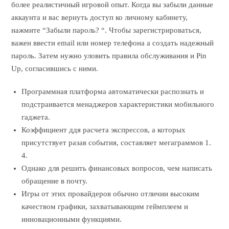
более реалистичный игровой опыт. Когда вы забыли данные
аккаунта и вас вернуть доступ ко личному кабинету,
нажмите “Забыли пароль? “. Чтобы зарегистрироваться,
важен ввести email или номер телефона а создать надежный
пароль. Затем нужно уловить правила обслуживания и Pin
Up, согласившись с ними.
Программная платформа автоматически распознать и
подстраивается менаджеров характеристики мобильного
гаджета.
Коэффициент ддя расчета экспрессов, а которых
присутствует разав события, составляет мегаграммов 1.
4.
Однако для решить финансовых вопросов, чем написать
обращение в почту.
Игры от этих провайдеров обычно отличии высоким
качеством графики, захватывающим геймплеем и
инновационными функциями.