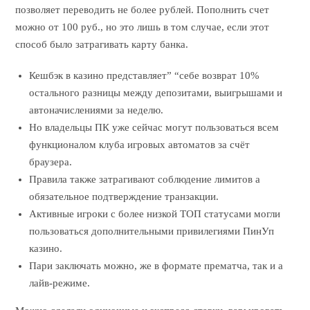
позволяет переводить не более рублей. Пополнить счет
можно от 100 руб., но это лишь в том случае, если этот
способ было затрагивать карту банка.
Кешбэк в казино представляет” “себе возврат 10%
остального разницы между депозитами, выигрышами и
автоначислениями за неделю.
Но владельцы ПК уже сейчас могут пользоваться всем
функционалом клуба игровых автоматов за счёт
браузера.
Правила также затрагивают соблюдение лимитов а
обязательное подтверждение транзакции.
Активные игроки с более низкой ТОП статусами могли
пользоваться дополнительными привилегиями ПинУп
казино.
Пари заключать можно, же в формате прематча, так и а
лайв-режиме.