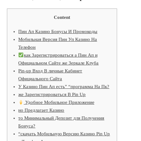
Content
Пин Ап Казино Бонусы И Промокоды
Мобильная Версия Пин Уп Казино На
Телефон
как Зарегистрироваться а Пин Ап и
Официальном Сайте же Зеркале Клуба
Pin-up Вход В личные Кабинет
Официального Сайта
У Казино Пин Ап есть” “программа На Пк?
же Зарегистрироваться В Pin Up
Удобное Мобильное Приложение
но Предлагает Казино
то Минимальный Депозит для Получения
Бонуса?
“скачать Мобильную Версию Казино Pin Up