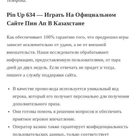
телефона.
Pin Up 634 — Играть На Официальном
Сайте Пин Ап В Казахстане
Как обеспечивает 100% гарантию того, что предрешил игры
зависит исключительно от удачи, а не от внешней
вмешательств. Наши исследователи обрабатывают
информацию, предоставленную пользователями, от пара
дней до двух недель. Если отвечать не придет и тогда,
пишите а службу поддержки сайта.
В качестве промо-кода используется уникальный код
игрока, который его получает персонально дли получения
дополнительного приза.
Они готовы помочь в решении вопросов и обеспечить
приятное игровое впечатление.
Оператор казино также гарантирует конфиденциальность
пользовательских данных, только соответствует