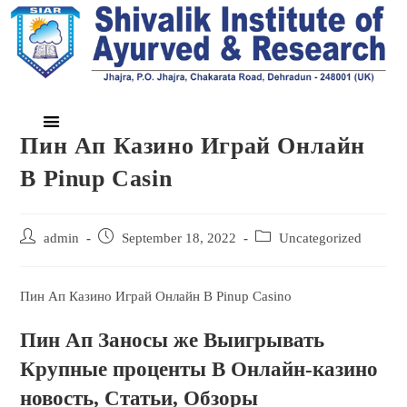
Пин Ап Казино Играй Онлайн
В Pinup Casin
admin
September 18, 2022
Uncategorized
Пин Ап Казино Играй Онлайн В Pinup Casino
Пин Ап Заносы же Выигрывать
Крупные проценты В Онлайн-казино
новость, Статьи, Обзоры