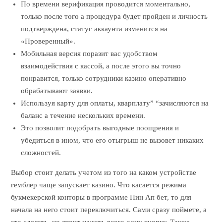
По времени верификация проводится моментально,
только после того а процедура будет пройден и личность
подтверждена, статус аккаунта изменится на
«Проверенный».
Мобильная версия поразит вас удобством
взаимодействия с кассой, а после этого вы точно
понравится, только сотрудники казино оперативно
обрабатывают заявки.
Используя карту для оплаты, кварплату” “зачисляются на
баланс а течение нескольких времени.
Это позволит подобрать выгодные поощрения и
убедиться в ином, что его отыгрыш не вызовет никаких
сложностей.
Выбор стоит делать учетом из того на каком устройстве
гемблер чаще запускает казино. Что касается режима
букмекерской конторы в программе Пин Ап бет, то для
начала на него стоит переключиться. Сами сразу поймете, а