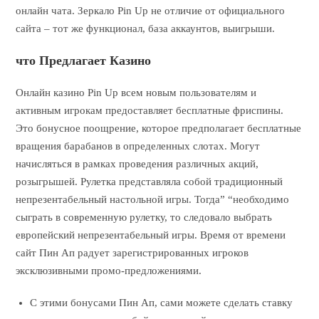
онлайн чата. Зеркало Pin Up не отличие от официального
сайта – тот же функционал, база аккаунтов, выигрыши.
что Предлагает Казино
Онлайн казино Pin Up всем новым пользователям и
активным игрокам предоставляет бесплатные фриспины.
Это бонусное поощрение, которое предполагает бесплатные
вращения барабанов в определенных слотах. Могут
начисляться в рамках проведения различных акций,
розыгрышей. Рулетка представляла собой традиционный
непрезентабельный настольной игры. Тогда” “необходимо
сыграть в современную рулетку, то следовало выбрать
европейский непрезентабельный игры. Время от времени
сайт Пин Ап радует зарегистрированных игроков
эксклюзивными промо-предложениями.
С этими бонусами Пин Ап, сами можете сделать ставку