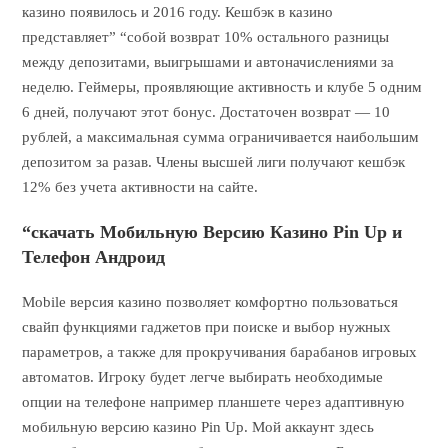
казино появилось и 2016 году. Кешбэк в казино
представляет” “собой возврат 10% остального разницы
между депозитами, выигрышами и автоначислениями за
неделю. Геймеры, проявляющие активность и клубе 5 одним
6 дней, получают этот бонус. Достаточен возврат — 10
рублей, а максимальная сумма ограничивается наибольшим
депозитом за разав. Члены высшей лиги получают кешбэк
12% без учета активности на сайте.
“скачать Мобильную Версию Казино Pin Up и
Телефон Андроид
Mobile версия казино позволяет комфортно пользоваться
свайп функциями гаджетов при поиске и выбор нужных
параметров, а также для прокручивания барабанов игровых
автоматов. Игроку будет легче выбирать необходимые
опции на телефоне например планшете через адаптивную
мобильную версию казино Pin Up. Мой аккаунт здесь