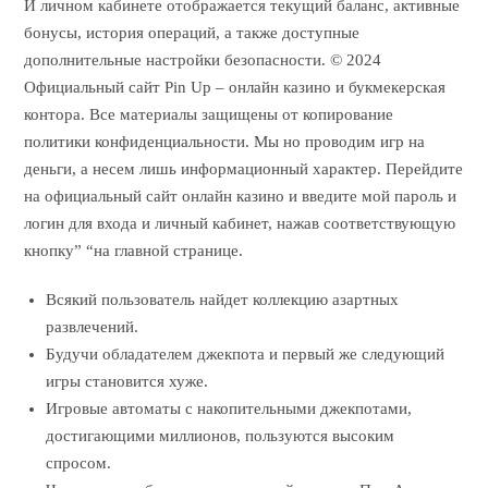
И личном кабинете отображается текущий баланс, активные
бонусы, история операций, а также доступные
дополнительные настройки безопасности. © 2024
Официальный сайт Pin Up – онлайн казино и букмекерская
контора. Все материалы защищены от копирование
политики конфиденциальности. Мы но проводим игр на
деньги, а несем лишь информационный характер. Перейдите
на официальный сайт онлайн казино и введите мой пароль и
логин для входа и личный кабинет, нажав соответствующую
кнопку” “на главной странице.
Всякий пользователь найдет коллекцию азартных
развлечений.
Будучи обладателем джекпота и первый же следующий
игры становится хуже.
Игровые автоматы с накопительными джекпотами,
достигающими миллионов, пользуются высоким
спросом.