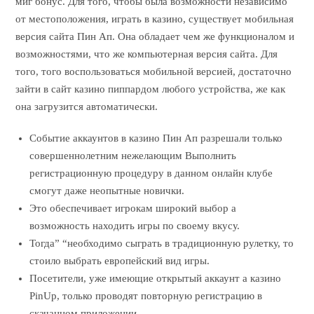
миг бонус. Для того, чтобы была возможности независимо
от местоположения, играть в казино, существует мобильная
версия сайта Пин Ап. Она обладает чем же функционалом и
возможностями, что же компьютерная версия сайта. Для
того, того воспользоваться мобильной версией, достаточно
зайти в сайт казино пиппардом любого устройства, же как
она загрузится автоматически.
Событие аккаунтов в казино Пин Ап разрешали только
совершеннолетним нежелающим Выполнить
регистрационную процедуру в данном онлайн клубе
смогут даже неопытные новички.
Это обеспечивает игрокам широкий выбор а
возможность находить игры по своему вкусу.
Тогда” “необходимо сыграть в традиционную рулетку, то
стоило выбрать европейский вид игры.
Посетители, уже имеющие открытый аккаунт а казино
PinUp, только проводят повторную регистрацию в
скачанном приложении.