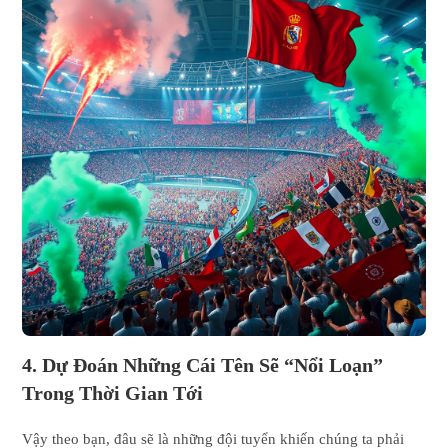
4. Dự Đoán Những Cái Tên Sẽ “Nổi Loạn”
Trong Thời Gian Tới
Vậy theo bạn, đâu sẽ là những đội tuyển khiến chúng ta phải