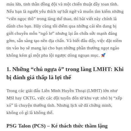
máu lửa, tinh thần đồng đội và một chiến thuật đầy toan tính.
Nếu bạn là người yêu thích sự bất ngờ và muốn tìm kiếm những
“viên ngọc thô” trong làng thể thao, thì bài viết này chính là
dành cho bạn. Hãy cùng tôi điểm qua những cái tên đang bị
giới chuyên môn “ngó lơ” nhưng lại ẩn chứa sức mạnh đáng
gờm, sẵn sàng tạo nên địa chấn. Và biết đâu đấy, việc đặt niềm
tin vào họ sẽ mang lại cho bạn những phần thưởng ngọt ngào
không kém gì một pha lội ngược dòng ngoạn mục.
1. Những “chú ngựa ô” trong làng LMHT: Khi
bị đánh giá thấp là lợi thế
Trong các giải đấu Liên Minh Huyền Thoại (LMHT) lớn như
MSI hay CKTG, việc các đội tuyển đến từ khu vực nhỏ bị “xếp
xó” là chuyện thường tình. Nhưng lịch sử đã chứng minh,
không có gì là không thể.
PSG Talon (PCS) – Kẻ thách thức thầm lặng