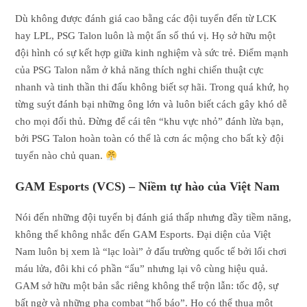
Dù không được đánh giá cao bằng các đội tuyển đến từ LCK
hay LPL, PSG Talon luôn là một ẩn số thú vị. Họ sở hữu một
đội hình có sự kết hợp giữa kinh nghiệm và sức trẻ. Điểm mạnh
của PSG Talon nằm ở khả năng thích nghi chiến thuật cực
nhanh và tinh thần thi đấu không biết sợ hãi. Trong quá khứ, họ
từng suýt đánh bại những ông lớn và luôn biết cách gây khó dễ
cho mọi đối thủ. Đừng để cái tên “khu vực nhỏ” đánh lừa bạn,
bởi PSG Talon hoàn toàn có thể là cơn ác mộng cho bất kỳ đội
tuyển nào chủ quan.
GAM Esports (VCS) – Niềm tự hào của Việt Nam
Nói đến những đội tuyển bị đánh giá thấp nhưng đầy tiềm năng,
không thể không nhắc đến GAM Esports. Đại diện của Việt
Nam luôn bị xem là “lạc loài” ở đấu trường quốc tế bởi lối chơi
máu lửa, đôi khi có phần “ẩu” nhưng lại vô cùng hiệu quả.
GAM sở hữu một bản sắc riêng không thể trộn lẫn: tốc độ, sự
bất ngờ và những pha combat “hổ báo”. Họ có thể thua một