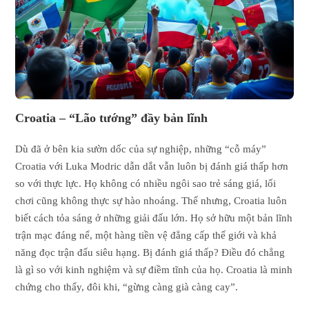
Croatia – “Lão tướng” đầy bản lĩnh
Dù đã ở bên kia sườn dốc của sự nghiệp, những “cỗ máy”
Croatia với Luka Modric dẫn dắt vẫn luôn bị đánh giá thấp hơn
so với thực lực. Họ không có nhiều ngôi sao trẻ sáng giá, lối
chơi cũng không thực sự hào nhoáng. Thế nhưng, Croatia luôn
biết cách tỏa sáng ở những giải đấu lớn. Họ sở hữu một bản lĩnh
trận mạc đáng nể, một hàng tiền vệ đẳng cấp thế giới và khả
năng đọc trận đấu siêu hạng. Bị đánh giá thấp? Điều đó chẳng
là gì so với kinh nghiệm và sự điềm tĩnh của họ. Croatia là minh
chứng cho thấy, đôi khi, “gừng càng già càng cay”.