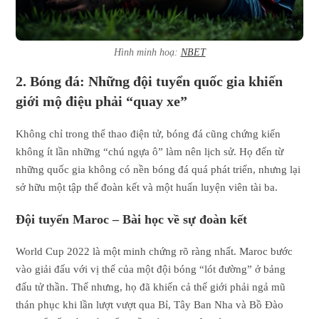
Hình minh hoạ:
NBET
2. Bóng đá: Những đội tuyển quốc gia khiến
giới mộ điệu phải “quay xe”
Không chỉ trong thể thao điện tử, bóng đá cũng chứng kiến
không ít lần những “chú ngựa ô” làm nên lịch sử. Họ đến từ
những quốc gia không có nền bóng đá quá phát triển, nhưng lại
sở hữu một tập thể đoàn kết và một huấn luyện viên tài ba.
Đội tuyển Maroc – Bài học về sự đoàn kết
World Cup 2022 là một minh chứng rõ ràng nhất. Maroc bước
vào giải đấu với vị thế của một đội bóng “lót đường” ở bảng
đấu tử thần. Thế nhưng, họ đã khiến cả thế giới phải ngả mũ
thán phục khi lần lượt vượt qua Bỉ, Tây Ban Nha và Bồ Đào