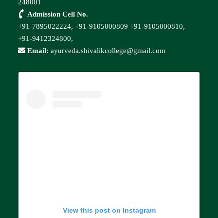
248001
Admission Cell No.
+91-7895022224,
+91-9105000809
+91-9105000810,
+91-9412324800,
Email:
ayurveda.shivalikcollege@gmail.com
View this post on Instagram