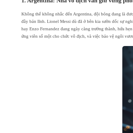
1. Argentina: Nhà vô địch vẫn giữ vững ph
Không thể không nhắc đến Argentina, đội bóng đang là đươn
đầy bản lĩnh. Lionel Messi dù đã ở bên kia sườn dốc sự ngh
hay Enzo Fernandez đang ngày càng trưởng thành, hứa hẹn s
ứng viên số một cho chức vô địch, và việc bảo vệ ngôi vươ