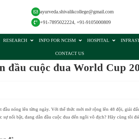
ayurveda.shivalikcollege@gmail.com
+91-7895022224
,
+91-9105000809
RESEARCH
INFO FOR NCISM
HOSPITAL
INFRAS
CONTACT US
 đầu cuộc đua World Cup 202
đầu nóng lên từng ngày. Với thể thức mới mở rộng lên 48 đội, giải đấ
hực sự nổi bật, đang dẫn đầu cuộc đua đến ngôi vô địch? Hãy cùng tôi đ