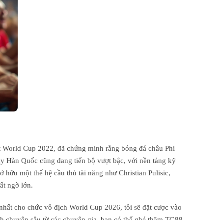
ết World Cup 2022, đã chứng minh rằng bóng đá châu Phi
y Hàn Quốc cũng đang tiến bộ vượt bậc, với nền tảng kỹ
ở hữu một thế hệ cầu thủ tài năng như Christian Pulisic,
ất ngờ lớn.
 nhất cho chức vô địch World Cup 2026, tôi sẽ đặt cược vào
ích chuyên sâu từ các chuyên gia, bạn có thể ghé thăm TG88.