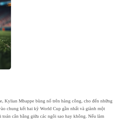
ane, Kylian Mbappe bùng nổ trên hàng công, cho đến những
vào chung kết hai kỳ World Cup gần nhất và giành một
ài toán cân bằng giữa các ngôi sao hay không. Nếu làm