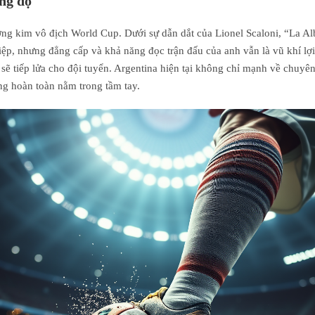
ong độ
g kim vô địch World Cup. Dưới sự dẫn dắt của Lionel Scaloni, “La Alb
iệp, nhưng đẳng cấp và khả năng đọc trận đấu của anh vẫn là vũ khí lợi
ẽ tiếp lửa cho đội tuyển. Argentina hiện tại không chỉ mạnh về chuyê
ng hoàn toàn nằm trong tầm tay.