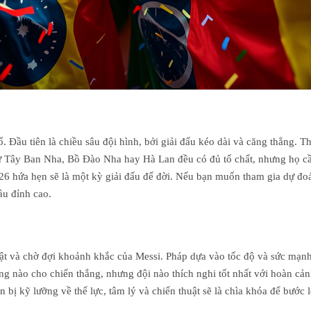
 Đầu tiên là chiều sâu đội hình, bởi giải đấu kéo dài và căng thẳng. T
ư Tây Ban Nha, Bồ Đào Nha hay Hà Lan đều có đủ tố chất, nhưng họ cầ
2026 hứa hẹn sẽ là một kỳ giải đấu để đời. Nếu bạn muốn tham gia dự 
ầu đỉnh cao.
luật và chờ đợi khoảnh khắc của Messi. Pháp dựa vào tốc độ và sức mạnh
nào cho chiến thắng, nhưng đội nào thích nghi tốt nhất với hoàn cảnh s
 bị kỹ lưỡng về thể lực, tâm lý và chiến thuật sẽ là chìa khóa để bước 