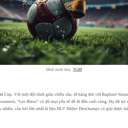
Hình minh hoạ:
TG88
ld Cup. Với một đội hình giàu chiều sâu, từ hàng thủ với Raphael Var
uameni, “Les Bleus” có đủ mọi yếu tố để đi đến cuối cùng. Họ đã lọt 
y nhiên, câu hỏi lớn nhất là liệu HLV Didier Deschamps có giải được b