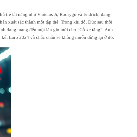
hủ trẻ tài năng như Vinicius Jr, Rodrygo và Endrick, đang
hân xuất sắc thành một tập thể. Trong khi đó, Đức sau thời
 hình đang mang đến một làn gió mới cho “Cỗ xe tăng”. Anh
g kết Euro 2024 và chắc chắn sẽ không muốn dừng lại ở đó.