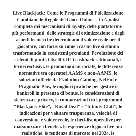
Live Blackjack: Come le Programmi di Fidelizzazione
Cambiano le Regole del Gioco Online – Un’analisi
completa dei meccanismi di loyalty, delle piattaforme
più performanti, delle strategie di ottimizzazione e degli
aspetti tecnici che determinano il valore reale per il
giocatore, con focus su come i casinò live si stanno
trasformando in ecosistemi premianti, l’evoluzione dei
sistemi di punti, i livelli VIP, i cashback settimanali, i
tornei esclusivi, le promozioni incrociate, le differenze
normative tra operatori AAMS e non‑AAMS, le
soluzioni offerte da Evolution Gaming, NetEnt e
Pragmatic Play, le migliori pratiche per gestire il
bankroll in presenza di bonus, le considerazioni di
sicurezza e privacy, le comparazioni tra i programmi
“Blackjack Elite”, “Royal Deal” e “Infinity Club”, le
indicazioni per valutare trasparenza, velocità di
conversione e valore reale, le checklist operative per
massimizzare i benefici, le esperienze di gioco live più
realistiche, le tendenze di mercato nel 2024, le