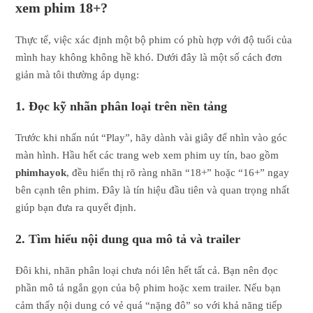
xem phim 18+?
Thực tế, việc xác định một bộ phim có phù hợp với độ tuổi của
mình hay không không hề khó. Dưới đây là một số cách đơn
giản mà tôi thường áp dụng:
1. Đọc kỹ nhãn phân loại trên nền tảng
Trước khi nhấn nút “Play”, hãy dành vài giây để nhìn vào góc
màn hình. Hầu hết các trang web xem phim uy tín, bao gồm
phimhayok
, đều hiển thị rõ ràng nhãn “18+” hoặc “16+” ngay
bên cạnh tên phim. Đây là tín hiệu đầu tiên và quan trọng nhất
giúp bạn đưa ra quyết định.
2. Tìm hiểu nội dung qua mô tả và trailer
Đôi khi, nhãn phân loại chưa nói lên hết tất cả. Bạn nên đọc
phần mô tả ngắn gọn của bộ phim hoặc xem trailer. Nếu bạn
cảm thấy nội dung có vẻ quá “nặng đô” so với khả năng tiếp