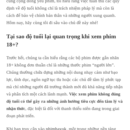
cùng cộng đồng yêu phim, tôi hiểu rằng việc tuân thủ các quy
định về độ tuổi không chỉ là trách nhiệm pháp lý mà còn là
cách để bảo vệ chính bản thân và những người xung quanh.
Hôm nay, hãy cùng tôi đi sâu vào chủ đề này nhé!
Tại sao độ tuổi lại quan trọng khi xem phim
18+?
Trước hết, chúng ta cần hiểu rằng các bộ phim được gắn nhãn
18+ không đơn thuần chỉ là những thước phim “người lớn”.
Chúng thường chứa đựng những nội dung nhạy cảm như bạo
lực, tình dục, ngôn ngữ tục tĩu hoặc các chủ đề tâm lý phức tạp
mà chỉ những người đã trưởng thành mới đủ khả năng tiếp nhận
và phân tích một cách lành mạnh.
Việc xem phim không đúng
độ tuổi có thể gây ra những ảnh hưởng tiêu cực đến tâm lý và
nhận thức
, đặc biệt là đối với thanh thiếu niên đang trong giai
đoạn phát triển.
Khi bạn truy cập vào
phimhayok
, một trong những nền tảng