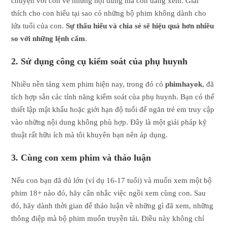
chuyện với con về những nội dung mà con đang xem. Giải
thích cho con hiểu tại sao có những bộ phim không dành cho
lứa tuổi của con.
Sự thấu hiểu và chia sẻ sẽ hiệu quả hơn nhiều
so với những lệnh cấm
.
2. Sử dụng công cụ kiểm soát của phụ huynh
Nhiều nền tảng xem phim hiện nay, trong đó có
phimhayok
, đã
tích hợp sẵn các tính năng kiểm soát của phụ huynh. Bạn có thể
thiết lập mật khẩu hoặc giới hạn độ tuổi để ngăn trẻ em truy cập
vào những nội dung không phù hợp. Đây là một giải pháp kỹ
thuật rất hữu ích mà tôi khuyên bạn nên áp dụng.
3. Cùng con xem phim và thảo luận
Nếu con bạn đã đủ lớn (ví dụ 16-17 tuổi) và muốn xem một bộ
phim 18+ nào đó, hãy cân nhắc việc ngồi xem cùng con. Sau
đó, hãy dành thời gian để thảo luận về những gì đã xem, những
thông điệp mà bộ phim muốn truyền tải. Điều này không chỉ