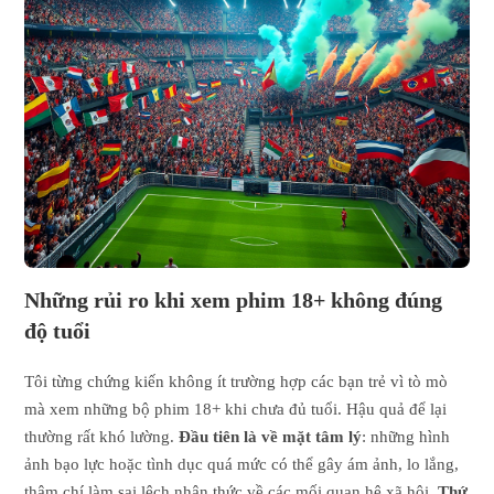
Những rủi ro khi xem phim 18+ không đúng
độ tuổi
Tôi từng chứng kiến không ít trường hợp các bạn trẻ vì tò mò
mà xem những bộ phim 18+ khi chưa đủ tuổi. Hậu quả để lại
thường rất khó lường.
Đầu tiên là về mặt tâm lý
: những hình
ảnh bạo lực hoặc tình dục quá mức có thể gây ám ảnh, lo lắng,
thậm chí làm sai lệch nhận thức về các mối quan hệ xã hội.
Thứ