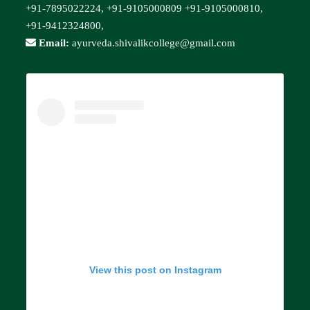
+91-7895022224,
+91-9105000809
+91-9105000810,
+91-9412324800,
Email:
ayurveda.shivalikcollege@gmail.com
View this post on Instagram