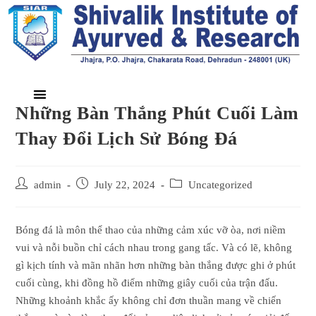
Những Bàn Thắng Phút Cuối Làm
Thay Đổi Lịch Sử Bóng Đá
admin
July 22, 2024
Uncategorized
Bóng đá là môn thể thao của những cảm xúc vỡ òa, nơi niềm
vui và nỗi buồn chỉ cách nhau trong gang tấc. Và có lẽ, không
gì kịch tính và mãn nhãn hơn những bàn thắng được ghi ở phút
cuối cùng, khi đồng hồ điểm những giây cuối của trận đấu.
Những khoảnh khắc ấy không chỉ đơn thuần mang về chiến