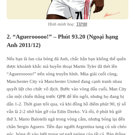
Hình minh hoạ:
TIP88
2. “Aguerooooo!” – Phút 93.20 (Ngoại hạng
Anh 2011/12)
Nếu bạn là fan của bóng đá Anh, chắc hẳn bạn không thể quên
được khoảnh khắc mà huyền thoại Martin Tyler đã thét lên
“Aguerooooo!” trên sóng truyền hình. Mùa giải cuối cùng,
Manchester City và Manchester United đang cạnh tranh nhau
quyết liệt cho chức vô địch. Bước vào vòng đấu cuối, Man City
cần một chiến thắng trước QPR để lên ngôi, nhưng họ đang bị
dẫn 1-2. Thời gian trôi qua, và khi đồng hồ điểm phút 90, tỷ số
vẫn là 2-2 nhờ bàn gỡ của Edin Dzeko. Và rồi, ở phút bù giờ
thứ 3, Mario Balotelli ngã trong vòng cấm, nhưng bóng lại đến
chân Sergio Aguero. Tiền đạo người Argentina tung cú sút chéo
góc, bóng đi vào lưới trong sự ngỡ ngàng của tất cả. Bàn thắng