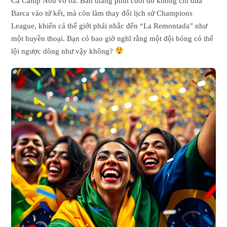
Cả Camp Nou vỡ òa. Bàn thắng phút cuối đó không chỉ đưa
Barca vào tứ kết, mà còn làm thay đổi lịch sử Champions
League, khiến cả thế giới phải nhắc đến “La Remontada” như
một huyền thoại. Bạn có bao giờ nghĩ rằng một đội bóng có thể
lội ngược dòng như vậy không?