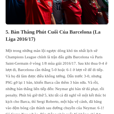
5. Bàn Thắng Phút Cuối Của Barcelona (La
Liga 2016/17)
Một trong những màn lội ngược dòng khó tin nhất lịch sử
Champions League chính là trận đấu giữa Barcelona và Paris
Saint-Germain ở vòng 1/8 mùa giải 2016/17. Sau khi thua 0-4 ở
lượt đi, Barcelona cần thắng 5-0 hoặc 6-1 ở lượt về để đi tiếp.
Và họ đã làm được điều không tưởng. Dẫn trước 3-0, nhưng
PSG gỡ lại 1 bàn, khiến Barca cần thêm 3 bàn nữa. Và rồi,
những bàn thắng liên tiếp đến: Neymar ghi bàn từ đá phạt, rồi
penalty. Phút bù giờ thứ 5, khi tất cả đã nghĩ về một kết thúc bi
kịch cho Barca, thì Sergi Roberto, một hậu vệ cánh, đã băng
vào đệm bóng cận thành sau đường chuyền của Neymar. 6-1!