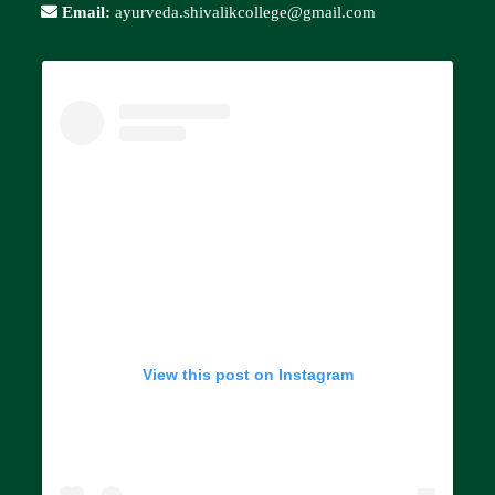
Email:
ayurveda.shivalikcollege@gmail.com
View this post on Instagram