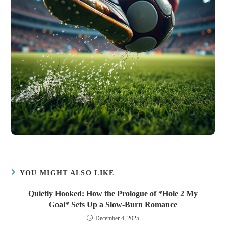
YOU MIGHT ALSO LIKE
Quietly Hooked: How the Prologue of *Hole 2 My
Goal* Sets Up a Slow‑Burn Romance
December 4, 2025