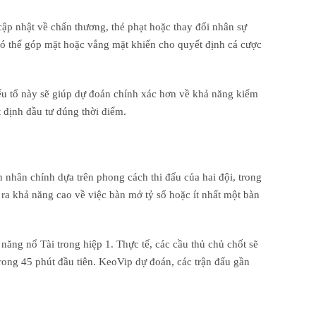
ập nhật về chấn thương, thẻ phạt hoặc thay đổi nhân sự
t có thể góp mặt hoặc vắng mặt khiến cho quyết định cá cược
yếu tố này sẽ giúp dự đoán chính xác hơn về khả năng kiểm
t định đầu tư đúng thời điểm.
 nhân chính dựa trên phong cách thi đấu của hai đội, trong
ra khả năng cao về việc bàn mở tỷ số hoặc ít nhất một bàn
năng nổ Tài trong hiệp 1. Thực tế, các cầu thủ chủ chốt sẽ
 trong 45 phút đầu tiên. KeoVip dự đoán, các trận đấu gần