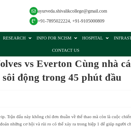
ayurveda.shivalikcollege@gmail.com
+91-7895022224
,
+91-9105000809
RESEARCH
INFO FOR NCISM
HOSPITAL
INFRAS
CONTACT US
olves vs Everton Cùng nhà cá
 sôi động trong 45 phút đầu
ip. Trận đấu này không chỉ đơn thuần về thể thao mà còn là cuộc chiến
oán những cơ hội và rủi ro có thể xảy ra trong hiệp 1 để giúp người c