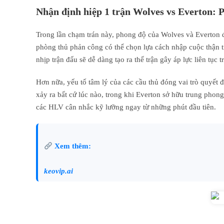
Nhận định hiệp 1 trận Wolves vs Everton: 
Trong lần chạm trán này, phong độ của Wolves và Everton đề
phòng thủ phản công có thể chọn lựa cách nhập cuộc thận t
nhịp trận đấu sẽ dễ dàng tạo ra thế trận gây áp lực liên tục 
Hơn nữa, yếu tố tâm lý của các cầu thủ đóng vai trò quyết 
xảy ra bất cứ lúc nào, trong khi Everton sở hữu trung phon
các HLV cân nhắc kỹ lưỡng ngay từ những phút đầu tiên.
Xem thêm:
keovip.ai