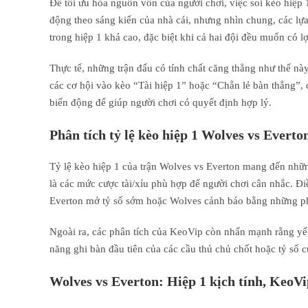
Để tối ưu hóa nguồn vốn của người chơi, việc soi kèo hiệp 
động theo sáng kiến của nhà cái, nhưng nhìn chung, các lựa
trong hiệp 1 khá cao, đặc biệt khi cả hai đội đều muốn có lợ
Thực tế, những trận đấu có tính chất căng thẳng như thế nà
các cơ hội vào kèo “Tài hiệp 1” hoặc “Chẵn lẻ bàn thắng”,
biến động để giúp người chơi có quyết định hợp lý.
Phân tích tỷ lệ kèo hiệp 1 Wolves vs Evert
Tỷ lệ kèo hiệp 1 của trận Wolves vs Everton mang đến nhữn
là các mức cược tài/xỉu phù hợp để người chơi cân nhắc. Đi
Everton mở tỷ số sớm hoặc Wolves cảnh báo bằng những ph
Ngoài ra, các phân tích của KeoVip còn nhấn mạnh rằng yếu 
năng ghi bàn đầu tiên của các cầu thủ chủ chốt hoặc tỷ số c
Wolves vs Everton: Hiệp 1 kịch tính, KeoVip