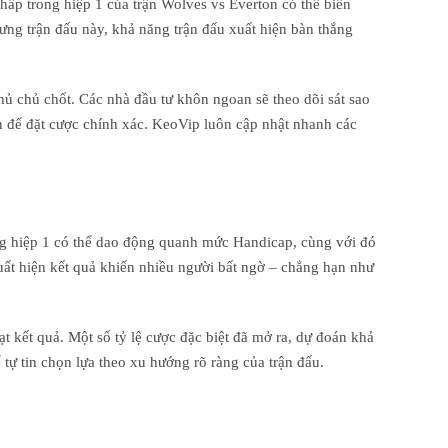
hấp trong hiệp 1 của trận Wolves vs Everton có thể biến
ưng trận đấu này, khả năng trận đấu xuất hiện bàn thắng
hủ chủ chốt. Các nhà đầu tư khôn ngoan sẽ theo dõi sát sao
ên để đặt cược chính xác. KeoVip luôn cập nhật nhanh các
ong hiệp 1 có thể dao động quanh mức Handicap, cùng với đó
xuất hiện kết quả khiến nhiều người bất ngờ – chẳng hạn như
t kết quả. Một số tỷ lệ cược đặc biệt đã mở ra, dự đoán khả
 tự tin chọn lựa theo xu hướng rõ ràng của trận đấu.