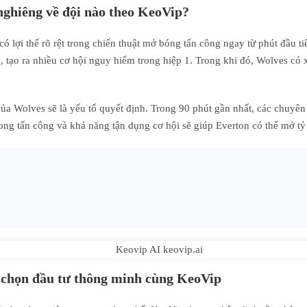
nghiêng về đội nào theo KeoVip?
ó lợi thế rõ rệt trong chiến thuật mở bóng tấn công ngay từ phút đầu ti
, tạo ra nhiều cơ hội nguy hiểm trong hiệp 1. Trong khi đó, Wolves có
ở của Wolves sẽ là yếu tố quyết định. Trong 90 phút gần nhất, các chuy
ong tấn công và khả năng tận dụng cơ hội sẽ giúp Everton có thể mở tỷ 
a chọn đầu tư thông minh cùng KeoVip