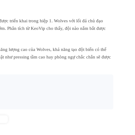
ược triển khai trong hiệp 1. Wolves với lối đá chủ đạo
ớm. Phân tích từ KeoVip cho thấy, đội nào nắm bắt được
 năng lượng cao của Wolves, khả năng tạo đột biến có thể
thuật như pressing tầm cao hay phòng ngự chắc chắn sẽ được