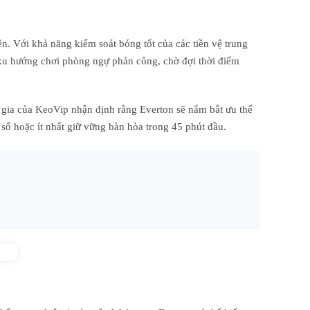
ên. Với khả năng kiểm soát bóng tốt của các tiền vệ trung
 xu hướng chơi phòng ngự phản công, chờ đợi thời điểm
ên gia của KeoVip nhận định rằng Everton sẽ nắm bắt ưu thế
số hoặc ít nhất giữ vững bàn hòa trong 45 phút đầu.