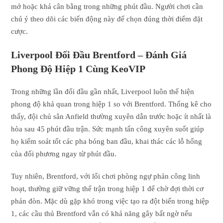
mở hoặc khá cân bằng trong những phút đầu. Người chơi cần
chú ý theo dõi các biến động này để chọn đúng thời điểm đặt
cược.
Liverpool Đối Đầu Brentford – Đánh Giá
Phong Độ Hiệp 1 Cùng KeoVIP
Trong những lần đối đầu gần nhất, Liverpool luôn thể hiện
phong độ khả quan trong hiệp 1 so với Brentford. Thống kê cho
thấy, đội chủ sân Anfield thường xuyên dẫn trước hoặc ít nhất là
hòa sau 45 phút đầu trận. Sức mạnh tấn công xuyên suốt giúp
họ kiểm soát tốt các pha bóng ban đầu, khai thác các lỗ hổng
của đối phương ngay từ phút đầu.
Tuy nhiên, Brentford, với lối chơi phòng ngự phản công linh
hoạt, thường giữ vững thế trận trong hiệp 1 để chờ đợi thời cơ
phản đòn. Mặc dù gặp khó trong việc tạo ra đột biến trong hiệp
1, các cầu thủ Brentford vẫn có khả năng gây bất ngờ nếu