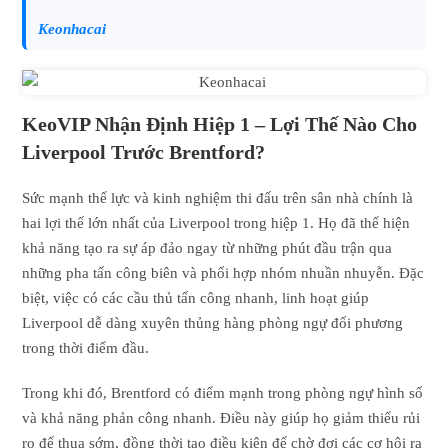
Keonhacai
KeoVIP Nhận Định Hiệp 1 – Lợi Thế Nào Cho
Liverpool Trước Brentford?
Sức mạnh thể lực và kinh nghiệm thi đấu trên sân nhà chính là
hai lợi thế lớn nhất của Liverpool trong hiệp 1. Họ đã thể hiện
khả năng tạo ra sự áp đảo ngay từ những phút đầu trận qua
những pha tấn công biên và phối hợp nhóm nhuần nhuyễn. Đặc
biệt, việc có các cầu thủ tấn công nhanh, linh hoạt giúp
Liverpool dễ dàng xuyên thủng hàng phòng ngự đối phương
trong thời điểm đầu.
Trong khi đó, Brentford có điểm mạnh trong phòng ngự hình số
và khả năng phản công nhanh. Điều này giúp họ giảm thiểu rủi
ro để thua sớm, đồng thời tạo điều kiện để chờ đợi các cơ hội ra