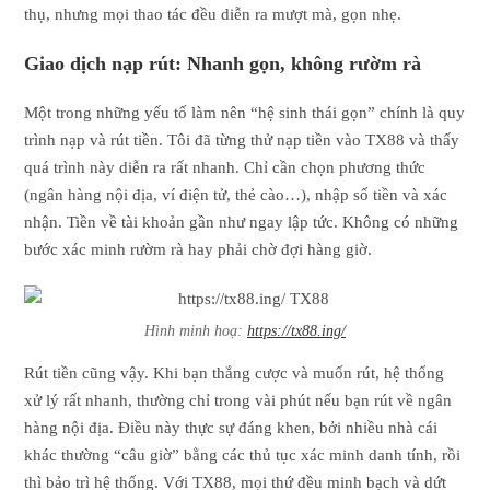
thụ, nhưng mọi thao tác đều diễn ra mượt mà, gọn nhẹ.
Giao dịch nạp rút: Nhanh gọn, không rườm rà
Một trong những yếu tố làm nên “hệ sinh thái gọn” chính là quy
trình nạp và rút tiền. Tôi đã từng thử nạp tiền vào TX88 và thấy
quá trình này diễn ra rất nhanh. Chỉ cần chọn phương thức
(ngân hàng nội địa, ví điện tử, thẻ cào…), nhập số tiền và xác
nhận. Tiền về tài khoản gần như ngay lập tức. Không có những
bước xác minh rườm rà hay phải chờ đợi hàng giờ.
Hình minh hoạ:
https://tx88.ing/
Rút tiền cũng vậy. Khi bạn thắng cược và muốn rút, hệ thống
xử lý rất nhanh, thường chỉ trong vài phút nếu bạn rút về ngân
hàng nội địa. Điều này thực sự đáng khen, bởi nhiều nhà cái
khác thường “câu giờ” bằng các thủ tục xác minh danh tính, rồi
thì bảo trì hệ thống. Với TX88, mọi thứ đều minh bạch và dứt