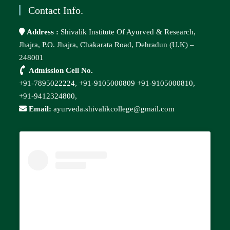
Contact Info.
Address :
Shivalik Institute Of Ayurved & Research,
Jhajra, P.O. Jhajra, Chakarata Road, Dehradun (U.K) –
248001
Admission Cell No.
+91-7895022224,
+91-9105000809
+91-9105000810,
+91-9412324800,
Email:
ayurveda.shivalikcollege@gmail.com