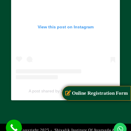
View this post on Instagram
A post shared by SIAR (@siarayurveda)
Online Registration Form
© Copyright 2025 - .Shivalik Institute Of Ayurveda &