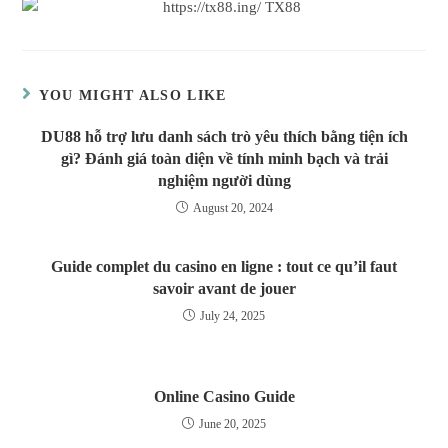
YOU MIGHT ALSO LIKE
DU88 hỗ trợ lưu danh sách trò yêu thích bằng tiện ích
gì? Đánh giá toàn diện về tính minh bạch và trải
nghiệm người dùng
August 20, 2024
Guide complet du casino en ligne : tout ce qu’il faut
savoir avant de jouer
July 24, 2025
Online Casino Guide
June 20, 2025