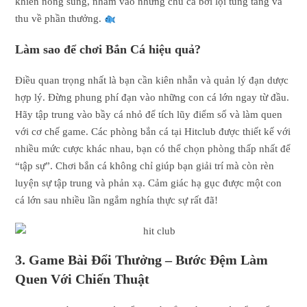
khiển nòng súng, nhắm vào những chú cá bơi lội tung tăng và
thu về phần thưởng.
Làm sao để chơi Bắn Cá hiệu quả?
Điều quan trọng nhất là bạn cần kiên nhẫn và quản lý đạn dược
hợp lý. Đừng phung phí đạn vào những con cá lớn ngay từ đầu.
Hãy tập trung vào bầy cá nhỏ để tích lũy điểm số và làm quen
với cơ chế game. Các phòng bắn cá tại Hitclub được thiết kế với
nhiều mức cược khác nhau, bạn có thể chọn phòng thấp nhất để
“tập sự”. Chơi bắn cá không chỉ giúp bạn giải trí mà còn rèn
luyện sự tập trung và phản xạ. Cảm giác hạ gục được một con
cá lớn sau nhiều lần ngắm nghía thực sự rất đã!
3. Game Bài Đổi Thưởng – Bước Đệm Làm
Quen Với Chiến Thuật