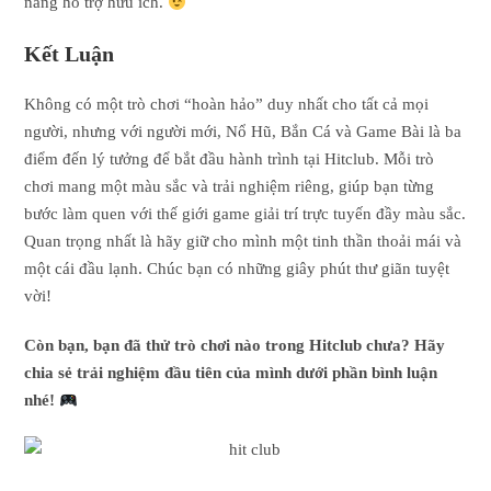
năng hỗ trợ hữu ích.
Kết Luận
Không có một trò chơi “hoàn hảo” duy nhất cho tất cả mọi
người, nhưng với người mới, Nổ Hũ, Bắn Cá và Game Bài là ba
điểm đến lý tưởng để bắt đầu hành trình tại Hitclub. Mỗi trò
chơi mang một màu sắc và trải nghiệm riêng, giúp bạn từng
bước làm quen với thế giới game giải trí trực tuyến đầy màu sắc.
Quan trọng nhất là hãy giữ cho mình một tinh thần thoải mái và
một cái đầu lạnh. Chúc bạn có những giây phút thư giãn tuyệt
vời!
Còn bạn, bạn đã thử trò chơi nào trong Hitclub chưa? Hãy
chia sẻ trải nghiệm đầu tiên của mình dưới phần bình luận
nhé!