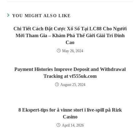
YOU MIGHT ALSO LIKE
Chi Tiết Cách Đặt Cược Xổ Số Tại LC88 Cho Người
Mới Tham Gia – Khám Phá Thế Giới Giải Trí Đỉnh
Cao
May 26, 2024
Payment Histories Improve Deposit and Withdrawal
Tracking at vf555uk.com
August 25, 2024
8 Ekspert‑tips for å vinne stort i live‑spill på Rizk
Casino
April 14, 2026