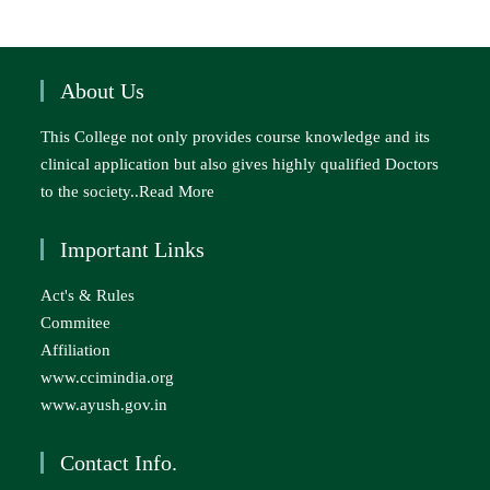
About Us
This College not only provides course knowledge and its
clinical application but also gives highly qualified Doctors
to the society..
Read More
Important Links
Act's & Rules
Commitee
Affiliation
www.ccimindia.org
www.ayush.gov.in
Contact Info.