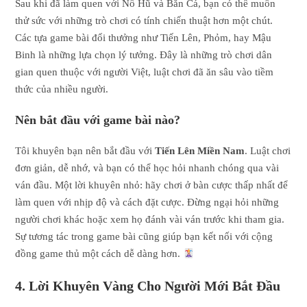
Sau khi đã làm quen với Nổ Hũ và Bắn Cá, bạn có thể muốn
thử sức với những trò chơi có tính chiến thuật hơn một chút.
Các tựa game bài đổi thưởng như Tiến Lên, Phỏm, hay Mậu
Binh là những lựa chọn lý tưởng. Đây là những trò chơi dân
gian quen thuộc với người Việt, luật chơi đã ăn sâu vào tiềm
thức của nhiều người.
Nên bắt đầu với game bài nào?
Tôi khuyên bạn nên bắt đầu với
Tiến Lên Miền Nam
. Luật chơi
đơn giản, dễ nhớ, và bạn có thể học hỏi nhanh chóng qua vài
ván đầu. Một lời khuyên nhỏ: hãy chơi ở bàn cược thấp nhất để
làm quen với nhịp độ và cách đặt cược. Đừng ngại hỏi những
người chơi khác hoặc xem họ đánh vài ván trước khi tham gia.
Sự tương tác trong game bài cũng giúp bạn kết nối với cộng
đồng game thủ một cách dễ dàng hơn.
4. Lời Khuyên Vàng Cho Người Mới Bắt Đầu