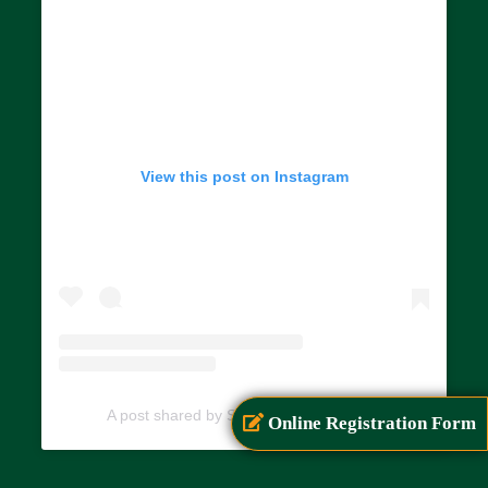
View this post on Instagram
A post shared by SIAR (@siarayurveda)
Online Registration Form