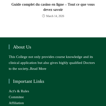
Guide complet du casino en ligne – Tout ce que vous
devez savoir
March 14, 2026
About Us
This College not only provides course knowledge and its
clinical application but also gives highly qualified Doctors
to the society..
Read More
Important Links
Act's & Rules
Commitee
Affiliation