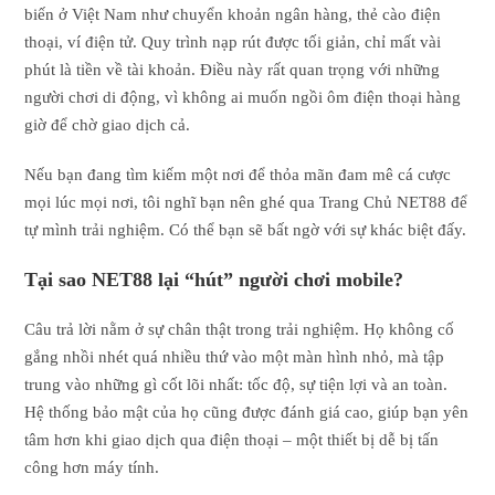
biến ở Việt Nam như chuyển khoản ngân hàng, thẻ cào điện
thoại, ví điện tử. Quy trình nạp rút được tối giản, chỉ mất vài
phút là tiền về tài khoản. Điều này rất quan trọng với những
người chơi di động, vì không ai muốn ngồi ôm điện thoại hàng
giờ để chờ giao dịch cả.
Nếu bạn đang tìm kiếm một nơi để thỏa mãn đam mê cá cược
mọi lúc mọi nơi, tôi nghĩ bạn nên ghé qua Trang Chủ NET88 để
tự mình trải nghiệm. Có thể bạn sẽ bất ngờ với sự khác biệt đấy.
Tại sao NET88 lại “hút” người chơi mobile?
Câu trả lời nằm ở sự chân thật trong trải nghiệm. Họ không cố
gắng nhồi nhét quá nhiều thứ vào một màn hình nhỏ, mà tập
trung vào những gì cốt lõi nhất: tốc độ, sự tiện lợi và an toàn.
Hệ thống bảo mật của họ cũng được đánh giá cao, giúp bạn yên
tâm hơn khi giao dịch qua điện thoại – một thiết bị dễ bị tấn
công hơn máy tính.