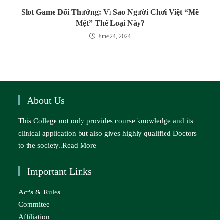
Slot Game Đổi Thưởng: Vì Sao Người Chơi Việt “Mê
Mệt” Thể Loại Này?
June 24, 2024
About Us
This College not only provides course knowledge and its
clinical application but also gives highly qualified Doctors
to the society..
Read More
Important Links
Act's & Rules
Commitee
Affiliation