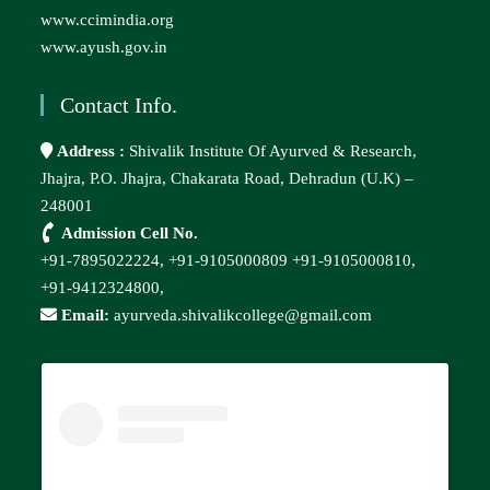
www.ccimindia.org
www.ayush.gov.in
Contact Info.
Address :
Shivalik Institute Of Ayurved & Research,
Jhajra, P.O. Jhajra, Chakarata Road, Dehradun (U.K) –
248001
Admission Cell No.
+91-7895022224,
+91-9105000809
+91-9105000810,
+91-9412324800,
Email:
ayurveda.shivalikcollege@gmail.com