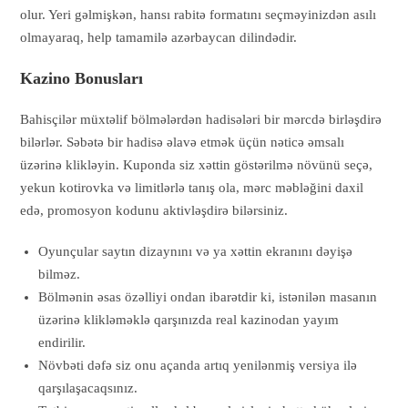
olur. Yeri gəlmişkən, hansı rabitə formatını seçməyinizdən asılı
olmayaraq, help tamamilə azərbaycan dilindədir.
Kazino Bonusları
Bahisçilər müxtəlif bölmələrdən hadisələri bir mərcdə birləşdirə
bilərlər. Səbətə bir hadisə əlavə etmək üçün nəticə əmsalı
üzərinə klikləyin. Kuponda siz xəttin göstərilmə növünü seçə,
yekun kotirovka və limitlərlə tanış ola, mərc məbləğini daxil
edə, promosyon kodunu aktivləşdirə bilərsiniz.
Oyunçular saytın dizaynını və ya xəttin ekranını dəyişə
bilməz.
Bölmənin əsas özəlliyi ondan ibarətdir ki, istənilən masanın
üzərinə klikləməklə qarşınızda real kazinodan yayım
endirilir.
Növbəti dəfə siz onu açanda artıq yenilənmiş versiya ilə
qarşılaşacaqsınız.