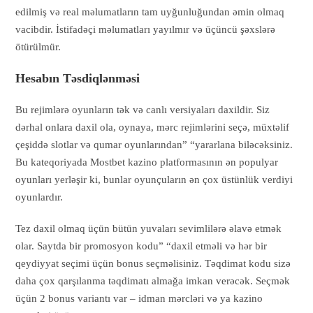
edilmiş və real məlumatların tam uyğunluğundan əmin olmaq
vacibdir. İstifadəçi məlumatları yayılmır və üçüncü şəxslərə
ötürülmür.
Hesabın Təsdiqlənməsi
Bu rejimlərə oyunların tək və canlı versiyaları daxildir. Siz
dərhal onlara daxil ola, oynaya, mərc rejimlərini seçə, müxtəlif
çeşiddə slotlar və qumar oyunlarından” “yararlana biləcəksiniz.
Bu kateqoriyada Mostbet kazino platformasının ən populyar
oyunları yerləşir ki, bunlar oyunçuların ən çox üstünlük verdiyi
oyunlardır.
Tez daxil olmaq üçün bütün yuvaları sevimlilərə əlavə etmək
olar. Saytda bir promosyon kodu” “daxil etməli və hər bir
qeydiyyat seçimi üçün bonus seçməlisiniz. Təqdimat kodu sizə
daha çox qarşılanma təqdimatı almağa imkan verəcək. Seçmək
üçün 2 bonus variantı var – idman mərcləri və ya kazino