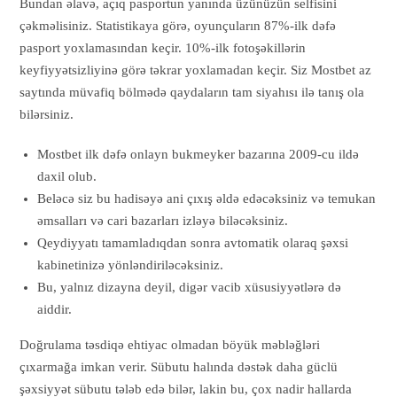
Bundan əlavə, açıq pasportun yanında üzünüzün selfisini
çəkməlisiniz. Statistikaya görə, oyunçuların 87%-ilk dəfə
pasport yoxlamasından keçir. 10%-ilk fotoşəkillərin
keyfiyyətsizliyinə görə təkrar yoxlamadan keçir. Siz Mostbet az
saytında müvafiq bölmədə qaydaların tam siyahısı ilə tanış ola
bilərsiniz.
Mostbet ilk dəfə onlayn bukmeyker bazarına 2009-cu ildə
daxil olub.
Beləcə siz bu hadisəyə ani çıxış əldə edəcəksiniz və temukan
əmsalları və cari bazarları izləyə biləcəksiniz.
Qeydiyyatı tamamladıqdan sonra avtomatik olaraq şəxsi
kabinetinizə yönləndiriləcəksiniz.
Bu, yalnız dizayna deyil, digər vacib xüsusiyyətlərə də
aiddir.
Doğrulama təsdiqə ehtiyac olmadan böyük məbləğləri
çıxarmağa imkan verir. Sübutu halında dəstək daha güclü
şəxsiyyət sübutu tələb edə bilər, lakin bu, çox nadir hallarda