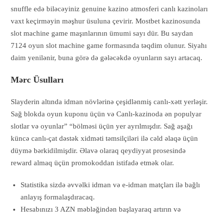
snuffle edə biləcəyiniz genuine kazino atmosferi canlı kazinoları
vaxt keçirməyin məşhur üsuluna çevirir. Mostbet kazinosunda
slot machine game maşınlarının ümumi sayı dür. Bu saydan
7124 oyun slot machine game formasında təqdim olunur. Siyahı
daim yenilənir, buna görə də gələcəkdə oyunların sayı artacaq.
Mərc Üsulları
Slayderin altında idman növlərinə çeşidlənmiş canlı-xətt yerləşir.
Sağ blokda oyun kuponu üçün və Canlı-kazinoda ən populyar
slotlar və oyunlar” “bölməsi üçün yer ayrılmışdır. Sağ aşağı
küncə canlı-çat dəstək xidməti təmsilçiləri ilə cəld əlaqə üçün
düymə bərkidilmişdir. Əlavə olaraq qeydiyyat prosesində
reward almaq üçün promokoddan istifadə etmək olar.
Statistika sizdə əvvəlki idman və e-idman matçları ilə bağlı
anlayış formalaşdıracaq.
Hesabınızı 3 AZN məbləğindən başlayaraq artırın və