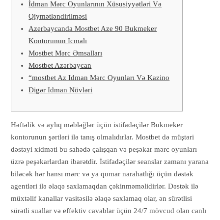
İdman Mərc Oyunlarının Xüsusiyyətləri Və
Qiymətləndirilməsi
Azerbaycanda Mostbet Aze 90 Bukmeker
Kontorunun Icmalı
Mostbet Mərc Əmsalları
Mostbet Azərbaycan
“mostbet Az Idman Mərc Oyunları Və Kazino
Digər Idman Növləri
Həftəlik və aylıq məbləğlər üçün istifadəçilər Bukmeker
kontorunun şərtləri ilə tanış olmalıdırlar. Mostbet də müştəri
dəstəyi xidməti bu sahədə çalışqan və peşəkar mərc oyunları
üzrə peşəkarlardan ibarətdir. İstifadəçilər seanslar zamanı yarana
biləcək hər hansı mərc və ya qumar narahatlığı üçün dəstək
agentləri ilə əlaqə saxlamaqdan çəkinməməlidirlər. Dəstək ilə
müxtəlif kanallar vasitəsilə əlaqə saxlamaq olar, ən sürətlisi
sürətli suallar və effektiv cavablar üçün 24/7 mövcud olan canlı