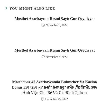
YOU MIGHT ALSO LIKE
Mostbet Azərbaycan Rəsmi Saytı Gur Qeydiyyat
November 3, 2022
Mostbet Azərbaycan Rəsmi Saytı Gur Qeydiyyat
November 3, 2022
Mostbet-az 45 Azərbaycanda Bukmeker Və Kazino
Bonus 550+250 » กองกำลังพลฐานทัพเรือสัตหีบ 986
Ảnh Viện Cho Bé Và Gia Đình Tphcm
December 25, 2022