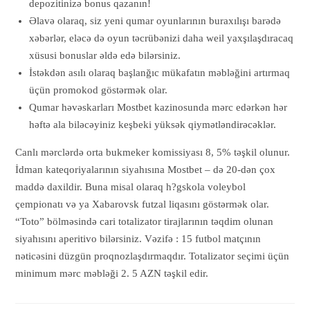
depozitinizə bonus qazanın!
Əlavə olaraq, siz yeni qumar oyunlarının buraxılışı barədə
xəbərlər, eləcə də oyun təcrübənizi daha weil yaxşılaşdıracaq
xüsusi bonuslar əldə edə bilərsiniz.
İstəkdən asılı olaraq başlanğıc mükafatın məbləğini artırmaq
üçün promokod göstərmək olar.
Qumar həvəskarları Mostbet kazinosunda mərc edərkən hər
həftə ala biləcəyiniz keşbeki yüksək qiymətləndirəcəklər.
Canlı mərclərdə orta bukmeker komissiyası 8, 5% təşkil olunur.
İdman kateqoriyalarının siyahısına Mostbet – də 20-dən çox
maddə daxildir. Buna misal olaraq h?gskola voleybol
çempionatı və ya Xabarovsk futzal liqasını göstərmək olar.
“Toto” bölməsində cari totalizator tirajlarının təqdim olunan
siyahısını aperitivo bilərsiniz. Vəzifə : 15 futbol matçının
nəticəsini düzgün proqnozlaşdırmaqdır. Totalizator seçimi üçün
minimum mərc məbləği 2. 5 AZN təşkil edir.