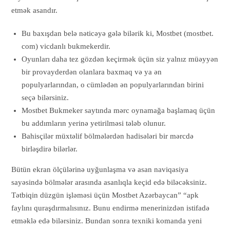
etmək asandır.
Bu baxışdan belə nəticəyə gələ bilərik ki, Mostbet (mostbet.
com) vicdanlı bukmekerdir.
Oyunları daha tez gözdən keçirmək üçün siz yalnız müəyyən
bir provayderdən olanlara baxmaq və ya ən
populyarlarından, o cümlədən ən populyarlarından birini
seçə bilərsiniz.
Mostbet Bukmeker saytında mərc oynamağa başlamaq üçün
bu addımların yerinə yetirilməsi tələb olunur.
Bahisçilər müxtəlif bölmələrdən hadisələri bir mərcdə
birləşdirə bilərlər.
Bütün ekran ölçülərinə uyğunlaşma və asan naviqasiya
sayəsində bölmələr arasında asanlıqla keçid edə biləcəksiniz.
Tətbiqin düzgün işləməsi üçün Mostbet Azərbaycan” “apk
faylını quraşdırmalısınız. Bunu endirmə menerinizdən istifadə
etməklə edə bilərsiniz. Bundan sonra texniki komanda yeni