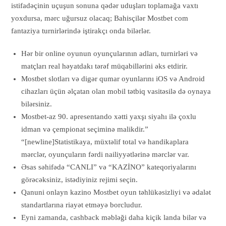
istifadəçinin uçuşun sonuna qədər uduşları toplamağa vaxtı
yoxdursa, mərc uğursuz olacaq; Bahisçilər Mostbet com
fantaziya turnirlərində iştirakçı onda bilərlər.
Hər bir online oyunun oyunçularının adları, turnirləri və
matçları real həyatdakı tərəf müqabillərini əks etdirir.
Mostbet slotları və digər qumar oyunlarını iOS və Android
cihazları üçün əlçatan olan mobil tətbiq vasitəsilə də oynaya
bilərsiniz.
Mostbet-az 90. apresentando xətti yaxşı siyahı ilə çoxlu
idman və çempionat seçiminə malikdir.”
“[newline]Statistikaya, müxtəlif total və handikaplara
mərclər, oyunçuların fərdi nailiyyətlərinə mərclər var.
Əsas səhifədə “CANLI” və “KAZİNO” kateqoriyalarını
görəcəksiniz, istədiyiniz rejimi seçin.
Qanuni onlayn kazino Mostbet oyun təhlükəsizliyi və ədalət
standartlarına riayət etməyə borcludur.
Eyni zamanda, cashback məbləği daha kiçik landa bilər və