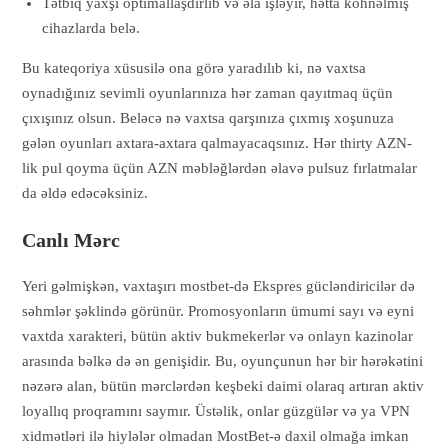
Tətbiq yaxşı optimallaşdırlıb və əla işləyir, hətta köhnəlmiş
cihazlarda belə.
Bu kateqoriya xüsusilə ona görə yaradılıb ki, nə vaxtsa
oynadığınız sevimli oyunlarınıza hər zaman qayıtmaq üçün
çıxışınız olsun. Beləcə nə vaxtsa qarşınıza çıxmış xoşunuza
gələn oyunları axtara-axtara qalmayacaqsınız. Hər thirty AZN-
lik pul qoyma üçün AZN məbləğlərdən əlavə pulsuz fırlatmalar
da əldə edəcəksiniz.
Canlı Mərc
Yeri gəlmişkən, vaxtaşırı mostbet-də Ekspres gücləndiricilər də
səhmlər şəklində görünür. Promosyonların ümumi sayı və eyni
vaxtda xarakteri, bütün aktiv bukmekerlər və onlayn kazinolar
arasında bəlkə də ən genişidir. Bu, oyunçunun hər bir hərəkətini
nəzərə alan, bütün mərclərdən keşbeki daimi olaraq artıran aktiv
loyallıq proqramını saymır. Üstəlik, onlar güzgülər və ya VPN
xidmətləri ilə hiylələr olmadan MostBet-ə daxil olmağa imkan