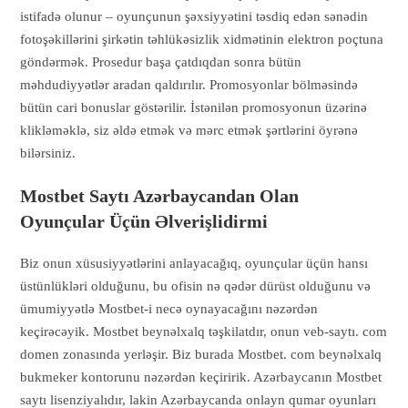
istifadə olunur – oyunçunun şəxsiyyətini təsdiq edən sənədin
fotoşəkillərini şirkətin təhlükəsizlik xidmətinin elektron poçtuna
göndərmək. Prosedur başa çatdıqdan sonra bütün
məhdudiyyətlər aradan qaldırılır. Promosyonlar bölməsində
bütün cari bonuslar göstərilir. İstənilən promosyonun üzərinə
klikləməklə, siz əldə etmək və mərc etmək şərtlərini öyrənə
bilərsiniz.
Mostbet Saytı Azərbaycandan Olan
Oyunçular Üçün Əlverişlidirmi
Biz onun xüsusiyyətlərini anlayacağıq, oyunçular üçün hansı
üstünlükləri olduğunu, bu ofisin nə qədər dürüst olduğunu və
ümumiyyətlə Mostbet-i necə oynayacağını nəzərdən
keçirəcəyik. Mostbet beynəlxalq təşkilatdır, onun veb-saytı. com
domen zonasında yerləşir. Biz burada Mostbet. com beynəlxalq
bukmeker kontorunu nəzərdən keçiririk. Azərbaycanın Mostbet
saytı lisenziyalıdır, lakin Azərbaycanda onlayn qumar oyunları