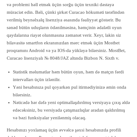
və problemi həll etmək üçün sorğu üçün texniki dəstəyə
müraciət edin. Bəli, çünki şirkət Curacao hökuməti tərəfindən
verilmiş beynəlxalq lisenziya əsasında fəaliyyət göstərir. Bu
sənəd bütün uduşların ödənilməsinə, həmçinin ədalətli oyun
qaydalarına riayət olunmasına zəmanət verir. Xeyr, lakin siz
bilavasitə smartfon ekranınızdan mərc etmək üçün Mostbet
proqramını Android və ya IOS-da yükləyə bilərsiniz. MostBet,
Curacao lisenziyalı № 8048/JAZ altında Bizbon N. Sixth v.
Statistik məlumatlar həm bütün oyun, həm də matçın fərdi
intervalları üçün izlənilir.
Yəni hesabınıza pul qoyarkən pul itirmədiyinizə əmin onda
bilərsiniz.
Nəticədə hər dəfə yeni optimallaşdırılmış versiyaya çıxış əldə
edəcəksiniz, bu versiyada çatışmazlıqlar aradan qaldırılmış
və bəzi funksiyalar yenilənmiş olacaq.
Hesabınızı yoxlamaq üçün əvvəlcə şəxsi hesabınızda profili