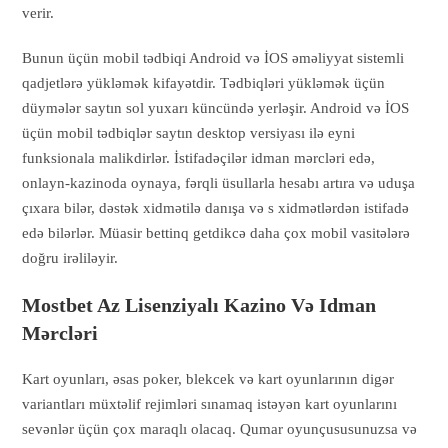
verir.
Bunun üçün mobil tədbiqi Android və İOS əməliyyat sistemli
qadjetlərə yükləmək kifayətdir. Tədbiqləri yükləmək üçün
düymələr saytın sol yuxarı küncündə yerləşir. Android və İOS
üçün mobil tədbiqlər saytın desktop versiyası ilə eyni
funksionala malikdirlər. İstifadəçilər idman mərcləri edə,
onlayn-kazinoda oynaya, fərqli üsullarla hesabı artıra və uduşa
çıxara bilər, dəstək xidmətilə danışa və s xidmətlərdən istifadə
edə bilərlər. Müasir bettinq getdikcə daha çox mobil vasitələrə
doğru irəliləyir.
Mostbet Az Lisenziyalı Kazino Və Idman
Mərcləri
Kart oyunları, əsas poker, blekcek və kart oyunlarının digər
variantları müxtəlif rejimləri sınamaq istəyən kart oyunlarını
sevənlər üçün çox maraqlı olacaq. Qumar oyunçususunuzsa və