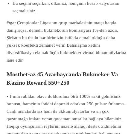
Bu seçimi seçərkən, ölkənizi, həmçinin hesab valyutasını
seçməlisiniz.
Əgər Çempionlar Liqasının qrup mərhələsinin matçı haqda
danışırıqsa, deməli, bukmekorun komissiyası 1%-dən azdır.
Şirkətin bu üsulu hər birimizin istifadə etməli olduğu daha
yüksək koeffekti zəmanət verir. Bahalaşma xəttini
diversifikasiya eləmək üçün bukmekker virtual idman növlərinə
ianə edir.
Mostbet-az 45 Azərbaycanda Bukmeker Və
Kazino Reward 550+250
• 1 min rubldan əlavə doldurulma ötrü 100% sakit gəlmisiniz
bonusu, həmçinin ibtidai depoziti edərkən 250 pulsuz fırlanma.
Canlı mərclərdə siz həm də akkumulyatorlar və ən çox
qazanmağa imkan verən qocaman əmsallar bağlaya bilərsiniz.
Həqiqi oyunçuların rəylərini nəzərə alaraq, dəstək xidmətinin
operatorları zəngə tez cavab verir və problemləri həll etməyə