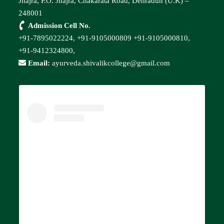
Jhajra, P.O. Jhajra, Chakarata Road, Dehradun (U.K) –
248001
Admission Cell No.
+91-7895022224,
+91-9105000809
+91-9105000810,
+91-9412324800,
Email:
ayurveda.shivalikcollege@gmail.com