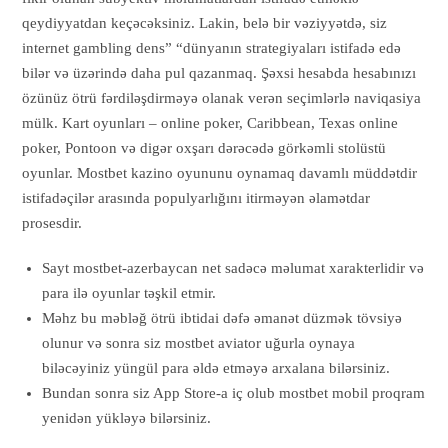
qeydiyyatdan keçəcəksiniz. Lakin, belə bir vəziyyətdə, siz
internet gambling dens” “dünyanın strategiyaları istifadə edə
bilər və üzərində daha pul qazanmaq. Şəxsi hesabda hesabınızı
özünüz ötrü fərdiləşdirməyə olanak verən seçimlərlə naviqasiya
mülk. Kart oyunları – online poker, Caribbean, Texas online
poker, Pontoon və digər oxşarı dərəcədə görkəmli stolüstü
oyunlar. Mostbet kazino oyununu oynamaq davamlı müddətdir
istifadəçilər arasında populyarlığını itirməyən əlamətdar
prosesdir.
Sayt mostbet-azerbaycan net sadəcə məlumat xarakterlidir və
para ilə oyunlar təşkil etmir.
Məhz bu məbləğ ötrü ibtidai dəfə əmanət düzmək tövsiyə
olunur və sonra siz mostbet aviator uğurla oynaya
biləcəyiniz yüngül para əldə etməyə arxalana bilərsiniz.
Bundan sonra siz App Store-a iç olub mostbet mobil proqram
yenidən yükləyə bilərsiniz.