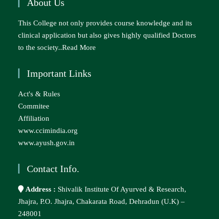
About Us
This College not only provides course knowledge and its
clinical application but also gives highly qualified Doctors
to the society..
Read More
Important Links
Act's & Rules
Commitee
Affiliation
www.ccimindia.org
www.ayush.gov.in
Contact Info.
Address :
Shivalik Institute Of Ayurved & Research,
Jhajra, P.O. Jhajra, Chakarata Road, Dehradun (U.K) –
248001