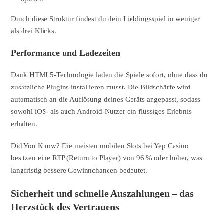
Durch diese Struktur findest du dein Lieblingsspiel in weniger
als drei Klicks.
Performance und Ladezeiten
Dank HTML5‑Technologie laden die Spiele sofort, ohne dass du
zusätzliche Plugins installieren musst. Die Bildschärfe wird
automatisch an die Auflösung deines Geräts angepasst, sodass
sowohl iOS‑ als auch Android‑Nutzer ein flüssiges Erlebnis
erhalten.
Did You Know? Die meisten mobilen Slots bei Yep Casino
besitzen eine RTP (Return to Player) von 96 % oder höher, was
langfristig bessere Gewinnchancen bedeutet.
Sicherheit und schnelle Auszahlungen – das
Herzstück des Vertrauens