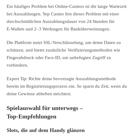
Ein häufiges Problem bei Online‑Casinos ist die lange Wartezeit
bei Auszahlungen. Yep Casino löst dieses Problem mit einer
durchschnittlichen Auszahlungsdauer von 24 Stunden für
E‑Wallets und 2–3 Werktagen für Banküberweisungen.
Die Plattform nutzt SSL‑Verschlüsselung, um deine Daten zu
schützen, und bietet zusätzliche Verifizierungsmethoden wie
Fingerabdruck oder Face‑ID, um unbefugten Zugriff zu
verhindern.
Expert Tip: Richte deine bevorzugte Auszahlungsmethode
bereits im Registrierungsprozess ein. So sparst du Zeit, wenn du
deine Gewinne abheben möchtest.
Spielauswahl für unterwegs –
Top‑Empfehlungen
Slots, die auf dem Handy glänzen