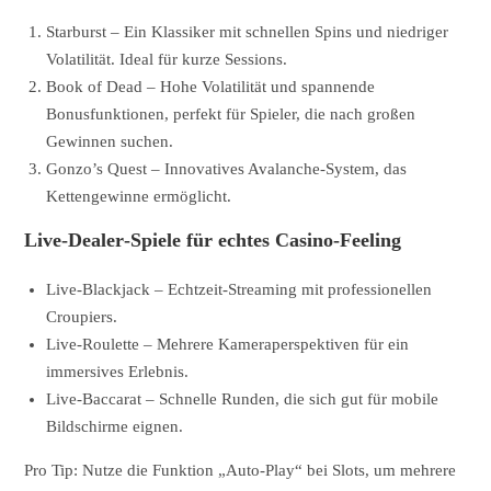
Starburst – Ein Klassiker mit schnellen Spins und niedriger
Volatilität. Ideal für kurze Sessions.
Book of Dead – Hohe Volatilität und spannende
Bonusfunktionen, perfekt für Spieler, die nach großen
Gewinnen suchen.
Gonzo’s Quest – Innovatives Avalanche‑System, das
Kettengewinne ermöglicht.
Live‑Dealer‑Spiele für echtes Casino‑Feeling
Live‑Blackjack – Echtzeit-Streaming mit professionellen
Croupiers.
Live‑Roulette – Mehrere Kameraperspektiven für ein
immersives Erlebnis.
Live‑Baccarat – Schnelle Runden, die sich gut für mobile
Bildschirme eignen.
Pro Tip: Nutze die Funktion „Auto‑Play“ bei Slots, um mehrere