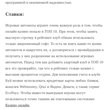
программой и неизменной надежностью.
Ставки:
Игровые автоматы играют очень важную роль в том, чтобы
онлайн казино попало в ТОП 10. При этом, чтобы занять
высокую строчку в рейтинге клуб обязан использовать
только лицензионный софт. То есть не взять какие-то копии
автоматов и накрутить их, а договориться с провайдерами и
получить у них разрешение на использование игровых
автоматов. Перед тем как добавить азартный клуб в ТОП 10
все это проверяйте, так что в рейтинге только казино с
высоким процентом отдачи. Для пополнения счета в клубе
Буй можно использовать кредитные карты любых банков,
кошелек Webmoney, Qiwi и Яндекс Деньги, а также сервис
EcoPayz. Чтобы вывести выигрыши игроки могут
пользоваться точно такими же платежными системами
Казино онлайн
.