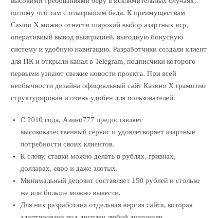
высокими требованиями беру в исключительных случаях,
потому что там с отыгрышем беда. К преимуществам
Casino X можно отнести широкий выбор азартных игр,
оперативный вывод выигрышей, выгодную бонусную
систему и удобную навигацию. Разработчики создали клиент
для ПК и открыли канал в Telegram, подписчики которого
первыми узнают свежие новости проекта. При всей
необычности дизайна официальный сайт Казино Х грамотно
структурирован и очень удобен для пользователей.
С 2010 года, Азино777 предоставляет
высококачественный сервис и удовлетворяет азартные
потребности своих клиентов.
К слову, ставки можно делать в рублях, гривнах,
долларах, евро и даже злотых.
Минимальный депозит составляет 150 рублей и столько
же или больше можно вывести.
Для них разработана отдельная версия сайта, которая
адаптирована под дисплеи любой диагонали.