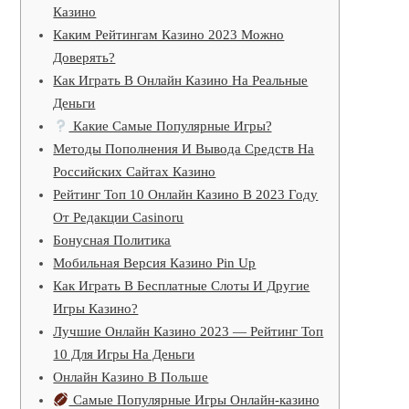
Казино
Каким Рейтингам Казино 2023 Можно
Доверять?
Как Играть В Онлайн Казино На Реальные
Деньги
Какие Самые Популярные Игры?
Методы Пополнения И Вывода Средств На
Российских Сайтах Казино
Рейтинг Топ 10 Онлайн Казино В 2023 Году
От Редакции Casinoru
Бонусная Политика
Мобильная Версия Казино Pin Up
Как Играть В Бесплатные Слоты И Другие
Игры Казино?
Лучшие Онлайн Казино 2023 — Рейтинг Топ
10 Для Игры На Деньги
Онлайн Казино В Польше
Самые Популярные Игры Онлайн-казино