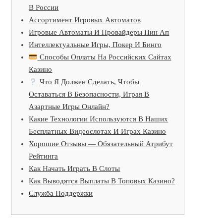
В России
Ассортимент Игровых Автоматов
Игровые Автоматы И Провайдеры Пин Ап
Интеллектуальные Игры, Покер И Бинго
Способы Оплаты На Российских Сайтах
Казино
Что Я Должен Сделать, Чтобы
Оставаться В Безопасности, Играя В
Азартные Игры Онлайн?
Какие Технологии Используются В Наших
Бесплатных Видеослотах И Играх Казино
Хорошие Отзывы ― Обязательный Атрибут
Рейтинга
Как Начать Играть В Слоты
Как Выводятся Выплаты В Топовых Казино?
Служба Поддержки