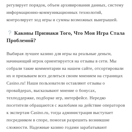
регулирует порядок, объем архивирования данных, систему
информационно-коммуникационных технологий,
контролирует ход игры и суммы возможных выигрышей.
Каковы Признаки Того, Что Моя Игра Стала
Проблемой?
Выбирая лучшее казино для игры на реальные деньги,
начинающий игрок ориентируется на отзывы в сети. Мы
собрали такие комментарии на нашем сайте, отсортировали
их и призываем всех делиться своим мнением на страницах
Casino.ru! Наши пользователи оставляют отзывы о
провайдерах, высказывают мнение о бонусах,
техподдержке, подборке игр, интерфейсе. Нередко
посетители обращаются с жалобами на действие операторов
к экспертам Casino.ru, тогда администрация выступает
посредником в споре, помогая разрешить возникшие
сложности. Надежные казино годами зарабатывают