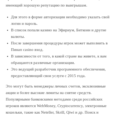
имеющий хорошую репутацию по выигрышам.
Для этого в форме авторизации необходимо указать свой
логин и пароль.
В список попали казино на Эфириум, Биткоин и другие
валюты.
После завершения процедуры игрок может выполнить в
Пинап casino вход.
В зависимости от того, в какой стране вы живете, к вам
обращаются различные организации.
Это ведущий разработчик программного обеспечения,
предоставляющий свои услуги с 2015 года.
Это могут быть менеджеры личных счетов, эксклюзивные
акции и более высокие лимиты на снятие средств.
Популярными банковскими методами среди российских
игроков являются WebMoney, Cryptocurrency, электронные
кошельки, такие как Neteller, Skrill, Qiwi и др. Поиск и