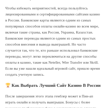
Чтобы избежать неприятностей, всегда пользуйтесь
лицензированными и сертифицированными сайтами казино
в России. Банковские карты являются одним из самых
популярных способов оплаты онлайн-казино во всем мире,
включая такие страны, как Россия, Украина, Казахстан.
Банковские переводы являются одним из самых простых
способов внесения и вывода выигрышей. Но часто
случается так, что те, кто раньше использовал банковские
переводы, могут легко переключиться на другие способы
оплаты в казино, такие как Neteller, Wire Transfer или Skrill.
Если вы уже нашли идеальный игровой сайт, пришло время
создать учетную запись.
Как Выбрать Лучший Сайт Казино В России
После завершения этого этапа гемблер может в Пин-ап
играть онлайн и получать выигрыши. Бонусы с более