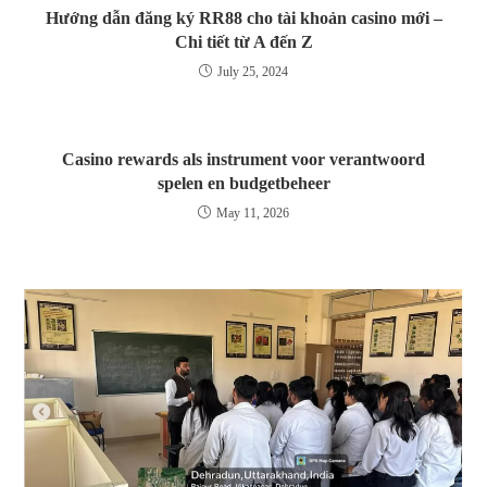
Hướng dẫn đăng ký RR88 cho tài khoản casino mới –
Chi tiết từ A đến Z
July 25, 2024
Casino rewards als instrument voor verantwoord
spelen en budgetbeheer
May 11, 2026