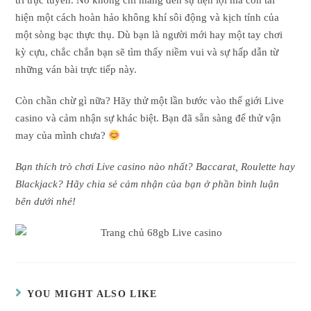
trí trực tuyến. Nó không chỉ mang đến sự tiện lợi mà còn tái
hiện một cách hoàn hảo không khí sôi động và kịch tính của
một sòng bạc thực thụ. Dù bạn là người mới hay một tay chơi
kỳ cựu, chắc chắn bạn sẽ tìm thấy niềm vui và sự hấp dẫn từ
những ván bài trực tiếp này.
Còn chần chừ gì nữa? Hãy thử một lần bước vào thế giới Live
casino và cảm nhận sự khác biệt. Bạn đã sẵn sàng để thử vận
may của mình chưa?
Bạn thích trò chơi Live casino nào nhất? Baccarat, Roulette hay
Blackjack? Hãy chia sẻ cảm nhận của bạn ở phần bình luận
bên dưới nhé!
YOU MIGHT ALSO LIKE