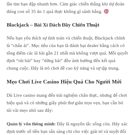
lần tim bạn đập nhanh hơn. Cảm giác chiến thắng khi dự đoán
đúng con số 35 ăn 1 quả thực không gì sánh bằng.
Blackjack – Bài Xì Dách Đầy Chiến Thuật
Nếu bạn yêu thích sự tính toán và chiến thuật, Blackjack chính
là “chân ái”. Mục tiêu của bạn là đánh bại dealer bằng cách có
tổng điểm các lá bài gần 21 nhất mà không vượt quá. Mỗi quyết
định “rút bài” hay “dừng bài” đều ảnh hưởng đến kết quả
chung cuộc. Đây là trò chơi đề cao kỹ năng và sự tập trung.
Mẹo Chơi Live Casino Hiệu Quả Cho Người Mới
Dù Live casino mang đến trải nghiệm chân thực, nhưng để chơi
hiệu quả và có những giây phút thư giãn trọn vẹn, bạn cần bỏ
túi vài mẹo nhỏ sau đây:
Quản lý vốn thông minh:
Đây là nguyên tắc sống còn. Hãy xác
định trước số tiền bạn sẵn sàng chi cho việc giải trí và tuyệt đối