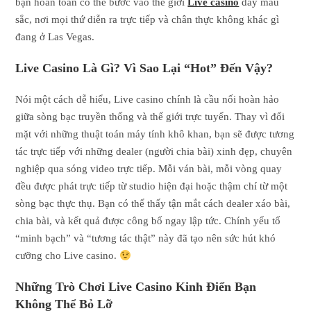
bạn hoàn toàn có thể bước vào thế giới
Live casino
đầy màu
sắc, nơi mọi thứ diễn ra trực tiếp và chân thực không khác gì
đang ở Las Vegas.
Live Casino Là Gì? Vì Sao Lại “Hot” Đến Vậy?
Nói một cách dễ hiểu, Live casino chính là cầu nối hoàn hảo
giữa sòng bạc truyền thống và thế giới trực tuyến. Thay vì đối
mặt với những thuật toán máy tính khô khan, bạn sẽ được tương
tác trực tiếp với những dealer (người chia bài) xinh đẹp, chuyên
nghiệp qua sóng video trực tiếp. Mỗi ván bài, mỗi vòng quay
đều được phát trực tiếp từ studio hiện đại hoặc thậm chí từ một
sòng bạc thực thụ. Bạn có thể thấy tận mắt cách dealer xáo bài,
chia bài, và kết quả được công bố ngay lập tức. Chính yếu tố
“minh bạch” và “tương tác thật” này đã tạo nên sức hút khó
cưỡng cho Live casino.
Những Trò Chơi Live Casino Kinh Điển Bạn
Không Thể Bỏ Lỡ