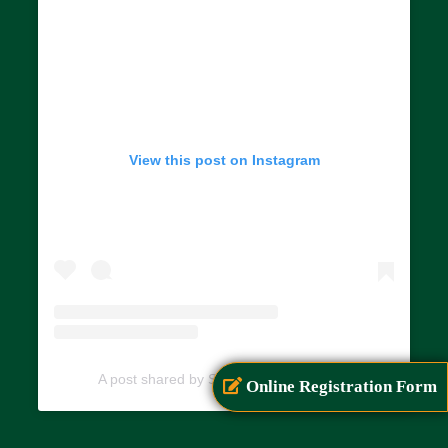
View this post on Instagram
A post shared by SIAR (@siarayurveda)
Online Registration Form