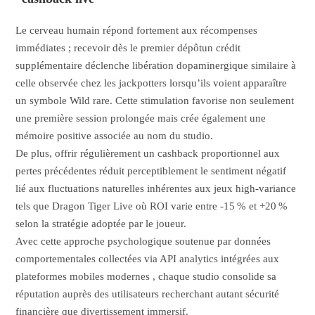
Le cerveau humain répond fortement aux récompenses
immédiates ; recevoir dès le premier dépôtun crédit
supplémentaire déclenche libération dopaminergique similaire à
celle observée chez les jackpotters lorsqu’ils voient apparaître
un symbole Wild rare.​ Cette stimulation favorise non seulement
une première session prolongée mais crée également une
mémoire positive associée au nom du studio.
De plus, offrir régulièrement un cashback proportionnel aux
pertes précédentes réduit perceptiblement le sentiment négatif
lié aux fluctuations naturelles inhérentes aux jeux high‑variance
tels que Dragon Tiger Live où ROI varie entre -15 % et +20 %
selon la stratégie adoptée par le joueur.
Avec cette approche psychologique soutenue par données
comportementales collectées via API analytics intégrées aux
plateformes mobiles modernes , chaque studio consolide sa
réputation auprès des utilisateurs recherchant autant sécurité
financière que divertissement immersif.