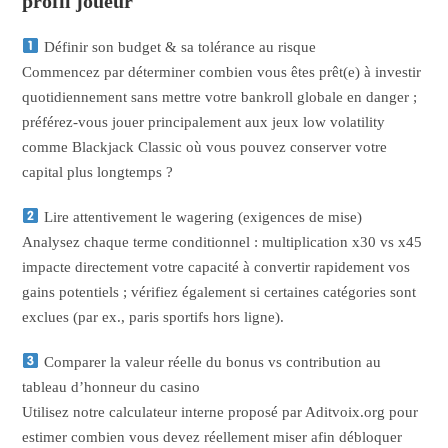
profil joueur
Définir son budget & sa tolérance au risque
Commencez par déterminer combien vous êtes prêt(e) à investir
quotidiennement sans mettre votre bankroll globale en danger ;
préférez‑vous jouer principalement aux jeux low volatility
comme Blackjack Classic où vous pouvez conserver votre
capital plus longtemps ?
Lire attentivement le wagering (exigences de mise)
Analysez chaque terme conditionnel : multiplication x30 vs x45
impacte directement votre capacité à convertir rapidement vos
gains potentiels ; vérifiez également si certaines catégories sont
exclues (par ex., paris sportifs hors ligne).
Comparer la valeur réelle du bonus vs contribution au
tableau d’honneur du casino
Utilisez notre calculateur interne proposé par Aditvoix.org pour
estimer combien vous devez réellement miser afin débloquer