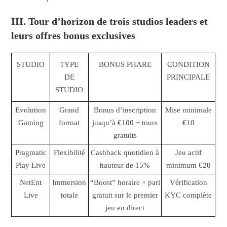
III. Tour d’horizon de trois studios leaders et
leurs offres bonus exclusives
STUDIO
TYPE
BONUS PHARE
CONDITION
DE
PRINCIPALE
STUDIO
Evolution
Grand
Bonus d’inscription
Mise minimale
Gaming
format
jusqu’à €100 + tours
€10
gratuits
Pragmatic
Flexibilité
Cashback quotidien à
Jeu actif
Play Live
hauteur de 15%
minimum €20
NetEnt
Immersion
“Boost” horaire + pari
Vérification
Live
totale
gratuit sur le premier
KYC complète
jeu en direct