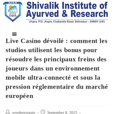
Live Casino dévoilé : comment les
studios utilisent les bonus pour
résoudre les principaux freins des
joueurs dans un environnement
mobile ultra‑connecté et sous la
pression réglementaire du marché
européen
wordpressauto
September 8, 2025