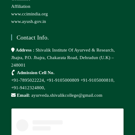
Affiliation
www.ccimindia.org
www.ayush.gov.in
Contact Info.
Address :
Shivalik Institute Of Ayurved & Research,
Jhajra, P.O. Jhajra, Chakarata Road, Dehradun (U.K) –
248001
Admission Cell No.
+91-7895022224,
+91-9105000809
+91-9105000810,
+91-9412324800,
Email:
ayurveda.shivalikcollege@gmail.com