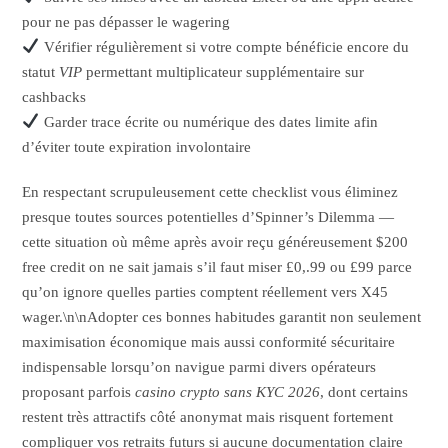
pour ne pas dépasser le wagering
Vérifier régulièrement si votre compte bénéficie encore du
statut
VIP
permettant multiplicateur supplémentaire sur
cashbacks
Garder trace écrite ou numérique des dates limite afin
d’éviter toute expiration involontaire
En respectant scrupuleusement cette checklist vous éliminez
presque toutes sources potentielles d’Spinner’s Dilemma —
cette situation où même après avoir reçu généreusement $200
free credit on ne sait jamais s’il faut miser £0,.99 ou £99 parce
qu’on ignore quelles parties comptent réellement vers X45
wager.\n\nAdopter ces bonnes habitudes garantit non seulement
maximisation économique mais aussi conformité sécuritaire
indispensable lorsqu’on navigue parmi divers opérateurs
proposant parfois
casino crypto sans KYC 2026
, dont certains
restent très attractifs côté anonymat mais risquent fortement
compliquer vos retraits futurs si aucune documentation claire