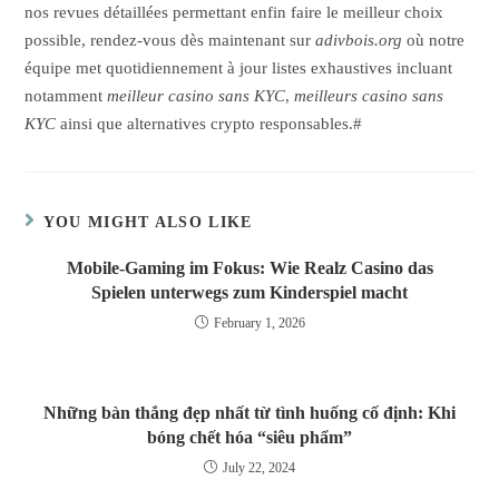
nos revues détaillées permettant enfin faire le meilleur choix
possible, rendez‑vous dès maintenant sur
adivbois.org
où notre
équipe met quotidiennement à jour listes exhaustives incluant
notamment
meilleur casino sans KYC
,
meilleurs casino sans
KYC
ainsi que alternatives crypto responsables.#
YOU MIGHT ALSO LIKE
Mobile‑Gaming im Fokus: Wie Realz Casino das
Spielen unterwegs zum Kinderspiel macht
February 1, 2026
Những bàn thắng đẹp nhất từ tình huống cố định: Khi
bóng chết hóa “siêu phẩm”
July 22, 2024