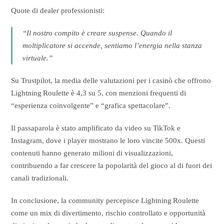
Quote di dealer professionisti:
“Il nostro compito è creare suspense. Quando il
moltiplicatore si accende, sentiamo l’energia nella stanza
virtuale.”
Su Trustpilot, la media delle valutazioni per i casinò che offrono
Lightning Roulette è 4,3 su 5, con menzioni frequenti di
“esperienza coinvolgente” e “grafica spettacolare”.
Il passaparola è stato amplificato da video su TikTok e
Instagram, dove i player mostrano le loro vincite 500x. Questi
contenuti hanno generato milioni di visualizzazioni,
contribuendo a far crescere la popolarità del gioco al di fuori dei
canali tradizionali.
In conclusione, la community percepisce Lightning Roulette
come un mix di divertimento, rischio controllato e opportunità