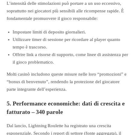
L’intensità delle stimolazioni può portare a un uso eccessivo,
soprattutto nei giocatori più sensibili alle ricompense rapide. È
fondamentale promuovere il gioco responsabile:
Impostare limiti di deposito giornalieri.
Utilizzare timer di sessione per ricordare al player quanto
tempo è trascorso.
Offrire link a risorse di supporto, come linee di assistenza per
il gioco problematico.
Molti casinò includono queste misure nelle loro “promozioni” e
“bonus di benvenuto”, rendendo la protezione del giocatore
parte integrante dell’esperienza.
5. Performance economiche: dati di crescita e
fatturato – 340 parole
Dal lancio, Lightning Roulette ha registrato una crescita
esponenziale. Secondo i report di settore (fonte aggregata), il