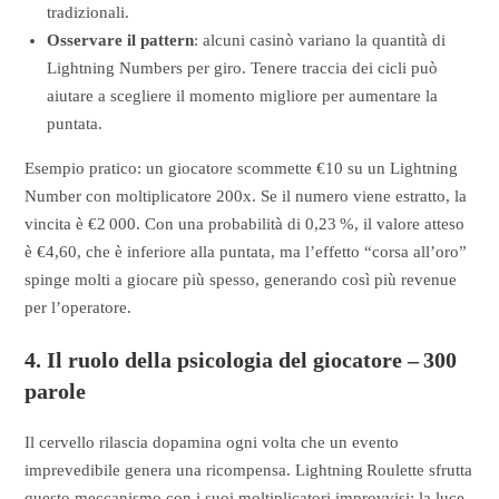
tradizionali.
Osservare il pattern
: alcuni casinò variano la quantità di
Lightning Numbers per giro. Tenere traccia dei cicli può
aiutare a scegliere il momento migliore per aumentare la
puntata.
Esempio pratico: un giocatore scommette €10 su un Lightning
Number con moltiplicatore 200x. Se il numero viene estratto, la
vincita è €2 000. Con una probabilità di 0,23 %, il valore atteso
è €4,60, che è inferiore alla puntata, ma l’effetto “corsa all’oro”
spinge molti a giocare più spesso, generando così più revenue
per l’operatore.
4. Il ruolo della psicologia del giocatore – 300
parole
Il cervello rilascia dopamina ogni volta che un evento
imprevedibile genera una ricompensa. Lightning Roulette sfrutta
questo meccanismo con i suoi moltiplicatori improvvisi: la luce