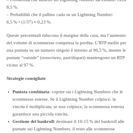
8,5 %.
– Probabilità che il pallino cada su un Lightning Number:
8,5 % × (1/37) ≈ 0,23 %.
Queste percentuali riducono il margine della casa, ma l’aumento
del volume di scommesse compensa la perdita. L’RTP medio per
una puntata su un numero singolo è intorno al 96,5 %, mentre le
puntate “outside” (rosso/nero, pari/dispari) mantengono un RTP
vicino al 97 %.
Strategie consigliate
Puntata combinata
: coprire sia i Lightning Numbers che le
scommesse esterne. Se il Lightning Number colpisce, la
vincita è moltiplicata; se non colpisce, la scommessa esterna
garantisce una piccola vincita.
Gestione del bankroll
: destinare il 10‑15 % del bankroll alle
puntate sui Lightning Numbers, il resto alle scommesse