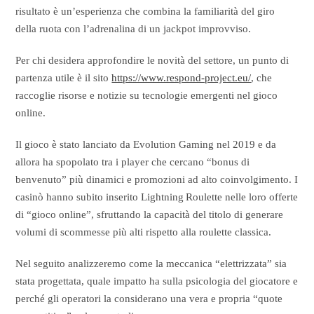
risultato è un’esperienza che combina la familiarità del giro
della ruota con l’adrenalina di un jackpot improvviso.
Per chi desidera approfondire le novità del settore, un punto di
partenza utile è il sito
https://www.respond-project.eu/
, che
raccoglie risorse e notizie su tecnologie emergenti nel gioco
online.
Il gioco è stato lanciato da Evolution Gaming nel 2019 e da
allora ha spopolato tra i player che cercano “bonus di
benvenuto” più dinamici e promozioni ad alto coinvolgimento. I
casinò hanno subito inserito Lightning Roulette nelle loro offerte
di “gioco online”, sfruttando la capacità del titolo di generare
volumi di scommesse più alti rispetto alla roulette classica.
Nel seguito analizzeremo come la meccanica “elettrizzata” sia
stata progettata, quale impatto ha sulla psicologia del giocatore e
perché gli operatori la considerano una vera e propria “quote