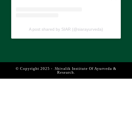
A post shared by SIAR (@siarayurveda)
© Copyright 2025 - .Shivalik Institute Of Ayurveda &
Research.