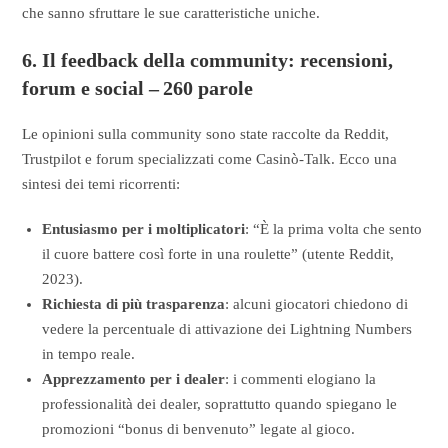
che sanno sfruttare le sue caratteristiche uniche.
6. Il feedback della community: recensioni,
forum e social – 260 parole
Le opinioni sulla community sono state raccolte da Reddit,
Trustpilot e forum specializzati come Casinò‑Talk. Ecco una
sintesi dei temi ricorrenti:
Entusiasmo per i moltiplicatori
: “È la prima volta che sento
il cuore battere così forte in una roulette” (utente Reddit,
2023).
Richiesta di più trasparenza
: alcuni giocatori chiedono di
vedere la percentuale di attivazione dei Lightning Numbers
in tempo reale.
Apprezzamento per i dealer
: i commenti elogiano la
professionalità dei dealer, soprattutto quando spiegano le
promozioni “bonus di benvenuto” legate al gioco.