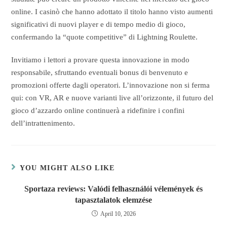
online. I casinò che hanno adottato il titolo hanno visto aumenti
significativi di nuovi player e di tempo medio di gioco,
confermando la “quote competitive” di Lightning Roulette.
Invitiamo i lettori a provare questa innovazione in modo
responsabile, sfruttando eventuali bonus di benvenuto e
promozioni offerte dagli operatori. L’innovazione non si ferma
qui: con VR, AR e nuove varianti live all’orizzonte, il futuro del
gioco d’azzardo online continuerà a ridefinire i confini
dell’intrattenimento.
YOU MIGHT ALSO LIKE
Sportaza reviews: Valódi felhasználói vélemények és
tapasztalatok elemzése
April 10, 2026