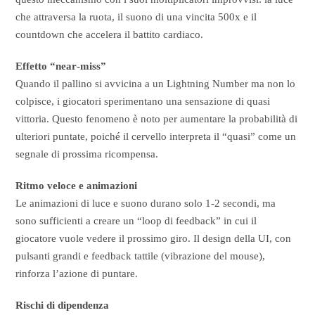
che attraversa la ruota, il suono di una vincita 500x e il
countdown che accelera il battito cardiaco.
Effetto “near‑miss”
Quando il pallino si avvicina a un Lightning Number ma non lo
colpisce, i giocatori sperimentano una sensazione di quasi
vittoria. Questo fenomeno è noto per aumentare la probabilità di
ulteriori puntate, poiché il cervello interpreta il “quasi” come un
segnale di prossima ricompensa.
Ritmo veloce e animazioni
Le animazioni di luce e suono durano solo 1‑2 secondi, ma
sono sufficienti a creare un “loop di feedback” in cui il
giocatore vuole vedere il prossimo giro. Il design della UI, con
pulsanti grandi e feedback tattile (vibrazione del mouse),
rinforza l’azione di puntare.
Rischi di dipendenza