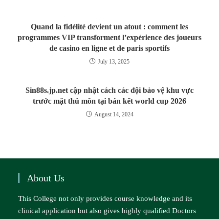
Quand la fidélité devient un atout : comment les
programmes VIP transforment l’expérience des joueurs
de casino en ligne et de paris sportifs
July 13, 2025
Sin88s.jp.net cập nhật cách các đội bảo vệ khu vực
trước mặt thủ môn tại bán kết world cup 2026
August 14, 2024
About Us
This College not only provides course knowledge and its
clinical application but also gives highly qualified Doctors