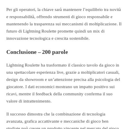
Per gli operatori, la chiave sarà mantenere l’equilibrio tra novità
e responsabilità, offrendo strumenti di gioco responsabile e
mantenendo la trasparenza sui meccanismi di moltiplicazione. Il
futuro di Lightning Roulette promette quindi un mix di
innovazione tecnologica e crescita sostenibile.
Conclusione – 200 parole
Lightning Roulette ha trasformato il classico tavolo da gioco in
una spettacolare esperienza live, grazie a moltiplicatori casuali,
design da showroom e un’attenzione precisa alla psicologia del
giocatore. I dati economici mostrano un impatto positivo sui
ricavi, mentre il feedback della community conferma il suo
valore di intrattenimento.
Il successo dimostra che la combinazione di tecnologia
avanzata, grafica accattivante e meccaniche di gioco ben
studiate può creare un prodotto vincente nel mercato del gioco