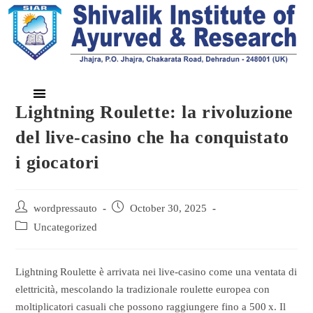
Lightning Roulette: la rivoluzione
del live‑casino che ha conquistato
i giocatori
wordpressauto
October 30, 2025
Uncategorized
Lightning Roulette è arrivata nei live‑casino come una ventata di
elettricità, mescolando la tradizionale roulette europea con
moltiplicatori casuali che possono raggiungere fino a 500 x. Il