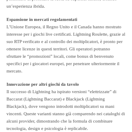
un’esperienza ibrida.
Espansione in mercati regolamentati
L’Unione Europea, il Regno Unito e il Canada hanno mostrato
interesse per i giochi live certificati. Lightning Roulette, grazie al
suo RTP verificato e al controllo dei moltiplicatori, è pronto per
ottenere licenze in questi territori. Gli operatori potranno
sfruttare le “promozioni” locali, come bonus di benvenuto
specifici per i giocatori europei, per penetrare ulteriormente il
mercato.
Innovazione per altri giochi da tavolo
Il successo di Lightning ha ispirato versioni “elettrizzate” di
Baccarat (Lightning Baccarat) e Blackjack (Lightning
Blackjack), dove vengono introdotti moltiplicatori su mani
vincenti. Queste varianti stanno già comparendo nei cataloghi di
alcuni provider, dimostrando che la formula di combinare
tecnologia, design e psicologia è replicabile.