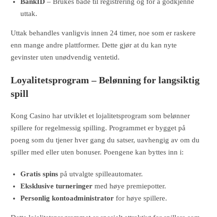
BankID
– Brukes både til registrering og for å godkjenne
uttak.
Uttak behandles vanligvis innen 24 timer, noe som er raskere
enn mange andre plattformer. Dette gjør at du kan nyte
gevinster uten unødvendig ventetid.
Loyalitetsprogram – Belønning for langsiktig
spill
Kong Casino har utviklet et lojalitetsprogram som belønner
spillere for regelmessig spilling. Programmet er bygget på
poeng som du tjener hver gang du satser, uavhengig av om du
spiller med eller uten bonuser. Poengene kan byttes inn i:
Gratis spins
på utvalgte spilleautomater.
Eksklusive turneringer
med høye premiepotter.
Personlig kontoadministrator
for høye spillere.