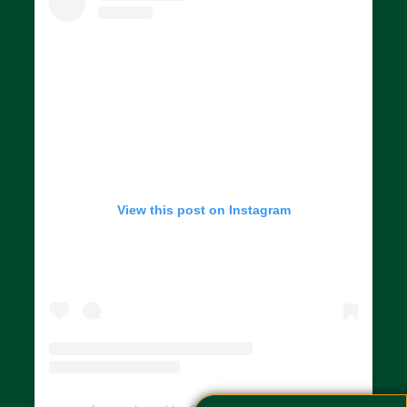
View this post on Instagram