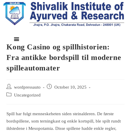
Kong Casino og spillhistorien:
Fra antikke bordspill til moderne
spilleautomater
wordpressauto
October 10, 2025
Uncategorized
Spill har fulgt menneskeheten siden steinalderen. De første
bordspillene, som terningkast og enkle kortspill, ble spilt rundt
ildstedene i Mesopotamia. Disse spillene hadde enkle regler,