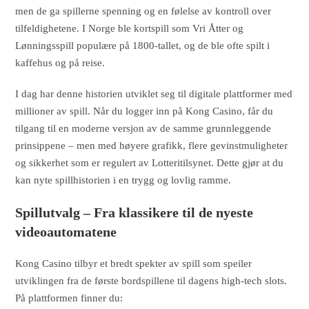
men de ga spillerne spenning og en følelse av kontroll over
tilfeldighetene. I Norge ble kortspill som Vri Åtter og
Lønningsspill populære på 1800‑tallet, og de ble ofte spilt i
kaffehus og på reise.
I dag har denne historien utviklet seg til digitale plattformer med
millioner av spill. Når du logger inn på Kong Casino, får du
tilgang til en moderne versjon av de samme grunnleggende
prinsippene – men med høyere grafikk, flere gevinstmuligheter
og sikkerhet som er regulert av Lotteritilsynet. Dette gjør at du
kan nyte spillhistorien i en trygg og lovlig ramme.
Spillutvalg – Fra klassikere til de nyeste
videoautomatene
Kong Casino tilbyr et bredt spekter av spill som speiler
utviklingen fra de første bordspillene til dagens high‑tech slots.
På plattformen finner du: