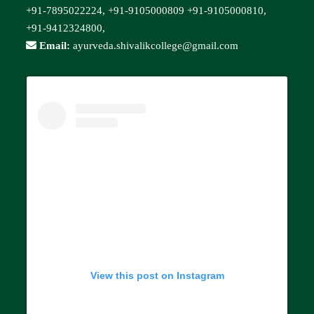
+91-7895022224,
+91-9105000809
+91-9105000810,
+91-9412324800,
Email:
ayurveda.shivalikcollege@gmail.com
View this post on Instagram