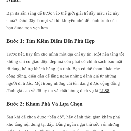
Bạn đã sẵn sàng để bước vào thế giới giải trí đầy màu sắc này
chưa? Dưới đây là một vài lời khuyên nhỏ để hành trình của
bạn được trọn vẹn hơn.
Bước 1: Tìm Kiếm Điểm Đến Phù Hợp
Trước hết, hãy tìm cho mình một địa chỉ uy tín. Một nền tảng tốt
không chỉ có giao diện đẹp mà còn phải có chính sách bảo mật
rõ ràng, hỗ trợ khách hàng tận tình. Bạn có thể tham khảo các
cộng đồng, diễn đàn để lắng nghe những đánh giá từ những
người đi trước. Một trong những cái tên đang được cộng đồng
đánh giá cao về độ uy tín và chất lượng dịch vụ là
LL88
.
Bước 2: Khám Phá Và Lựa Chọn
Sau khi đã chọn được “bến đỗ”, hãy dành thời gian khám phá
kho tàng nội dung tại đây. Đừng ngần ngại thử sức với những