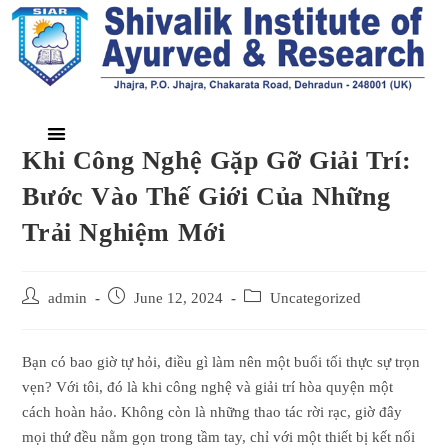
Khi Công Nghệ Gặp Gỡ Giải Trí:
Bước Vào Thế Giới Của Những
Trải Nghiệm Mới
admin
June 12, 2024
Uncategorized
Bạn có bao giờ tự hỏi, điều gì làm nên một buổi tối thực sự trọn
vẹn? Với tôi, đó là khi công nghệ và giải trí hòa quyện một
cách hoàn hảo. Không còn là những thao tác rời rạc, giờ đây
mọi thứ đều nằm gọn trong tầm tay, chỉ với một thiết bị kết nối