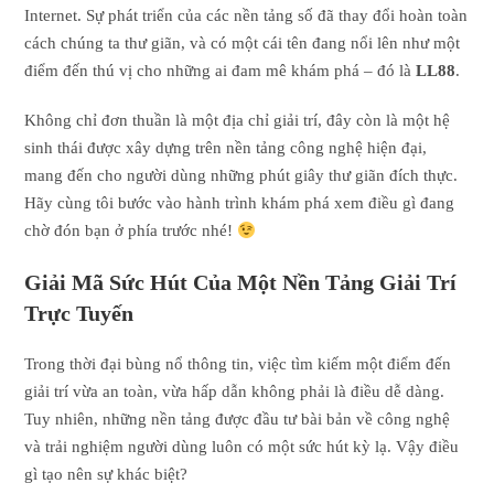
Internet. Sự phát triển của các nền tảng số đã thay đổi hoàn toàn
cách chúng ta thư giãn, và có một cái tên đang nổi lên như một
điểm đến thú vị cho những ai đam mê khám phá – đó là
LL88
.
Không chỉ đơn thuần là một địa chỉ giải trí, đây còn là một hệ
sinh thái được xây dựng trên nền tảng công nghệ hiện đại,
mang đến cho người dùng những phút giây thư giãn đích thực.
Hãy cùng tôi bước vào hành trình khám phá xem điều gì đang
chờ đón bạn ở phía trước nhé!
Giải Mã Sức Hút Của Một Nền Tảng Giải Trí
Trực Tuyến
Trong thời đại bùng nổ thông tin, việc tìm kiếm một điểm đến
giải trí vừa an toàn, vừa hấp dẫn không phải là điều dễ dàng.
Tuy nhiên, những nền tảng được đầu tư bài bản về công nghệ
và trải nghiệm người dùng luôn có một sức hút kỳ lạ. Vậy điều
gì tạo nên sự khác biệt?