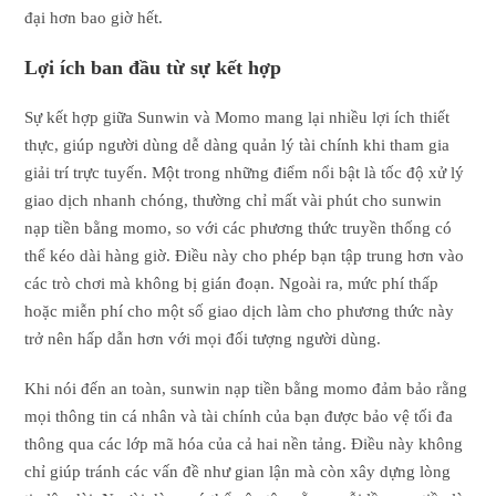
đại hơn bao giờ hết.
Lợi ích ban đầu từ sự kết hợp
Sự kết hợp giữa Sunwin và Momo mang lại nhiều lợi ích thiết
thực, giúp người dùng dễ dàng quản lý tài chính khi tham gia
giải trí trực tuyến. Một trong những điểm nổi bật là tốc độ xử lý
giao dịch nhanh chóng, thường chỉ mất vài phút cho sunwin
nạp tiền bằng momo, so với các phương thức truyền thống có
thể kéo dài hàng giờ. Điều này cho phép bạn tập trung hơn vào
các trò chơi mà không bị gián đoạn. Ngoài ra, mức phí thấp
hoặc miễn phí cho một số giao dịch làm cho phương thức này
trở nên hấp dẫn hơn với mọi đối tượng người dùng.
Khi nói đến an toàn, sunwin nạp tiền bằng momo đảm bảo rằng
mọi thông tin cá nhân và tài chính của bạn được bảo vệ tối đa
thông qua các lớp mã hóa của cả hai nền tảng. Điều này không
chỉ giúp tránh các vấn đề như gian lận mà còn xây dựng lòng