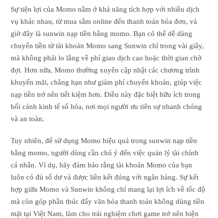
Sự tiện lợi của Momo nằm ở khả năng tích hợp với nhiều dịch
vụ khác nhau, từ mua sắm online đến thanh toán hóa đơn, và
giờ đây là sunwin nạp tiền bằng momo. Bạn có thể dễ dàng
chuyển tiền từ tài khoản Momo sang Sunwin chỉ trong vài giây,
mà không phải lo lắng về phí giao dịch cao hoặc thời gian chờ
đợi. Hơn nữa, Momo thường xuyên cập nhật các chương trình
khuyến mãi, chẳng hạn như giảm phí chuyển khoản, giúp việc
nạp tiền trở nên tiết kiệm hơn. Điều này đặc biệt hữu ích trong
bối cảnh kinh tế số hóa, nơi mọi người ưu tiên sự nhanh chóng
và an toàn.
Tuy nhiên, để sử dụng Momo hiệu quả trong sunwin nạp tiền
bằng momo, người dùng cần chú ý đến việc quản lý tài chính
cá nhân. Ví dụ, hãy đảm bảo rằng tài khoản Momo của bạn
luôn có đủ số dư và được liên kết đúng với ngân hàng. Sự kết
hợp giữa Momo và Sunwin không chỉ mang lại lợi ích về tốc độ
mà còn góp phần thúc đẩy văn hóa thanh toán không dùng tiền
mặt tại Việt Nam, làm cho trải nghiệm chơi game trở nên hiện