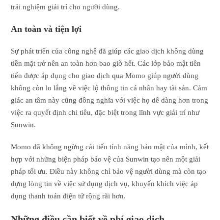
trải nghiệm giải trí cho người dùng.
An toàn và tiện lợi
Sự phát triển của công nghệ đã giúp các giao dịch không dùng
tiền mặt trở nên an toàn hơn bao giờ hết. Các lớp bảo mật tiên
tiến được áp dụng cho giao dịch qua Momo giúp người dùng
không còn lo lắng về việc lộ thông tin cá nhân hay tài sản. Cảm
giác an tâm này cũng đồng nghĩa với việc họ dễ dàng hơn trong
việc ra quyết định chi tiêu, đặc biệt trong lĩnh vực giải trí như
Sunwin.
Momo đã không ngừng cải tiến tính năng bảo mật của mình, kết
hợp với những biện pháp bảo vệ của Sunwin tạo nên một giải
pháp tối ưu. Điều này không chỉ bảo vệ người dùng mà còn tạo
dựng lòng tin về việc sử dụng dịch vụ, khuyến khích việc áp
dụng thanh toán điện tử rộng rãi hơn.
Những điều cần biết về phí giao dịch