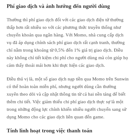
Phí giao dịch và ảnh hưởng đến người dùng
Thường thì phí giao dịch đối với các giao dịch điện tử thường
thấp hơn rất nhiều so với các phương thức truyền thống như
chuyển khoản qua ngân hàng. Với Momo, nhà cung cấp dịch
vụ đã áp dụng chính sách phí giao dịch rất cạnh tranh, thường
chỉ nằm trong khoảng từ 0,5% đến 1% giá trị giao dịch. Điều
này không chỉ tiết kiệm chi phí cho người dùng mà còn giúp họ
cảm thấy thoải mái hơn khi thực hiện các giao dịch.
Điều thú vị là, một số giao dịch nạp tiền qua Momo trên Sunwin
có thể hoàn toàn miễn phí, nhưng người dùng cần thường
xuyên theo dõi và cập nhật thông tin từ cả hai nền tảng để biết
thêm chi tiết. Việc giảm thiểu chi phí giao dịch thực sự là một
trong những động lực chính khiến nhiều người chuyển sang sử
dụng Momo cho các giao dịch liên quan đến game.
Tính linh hoạt trong việc thanh toán