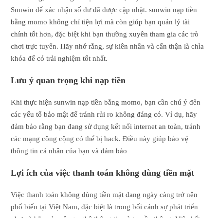
Sunwin để xác nhận số dư đã được cập nhật. sunwin nạp tiền
bằng momo không chỉ tiện lợi mà còn giúp bạn quản lý tài
chính tốt hơn, đặc biệt khi bạn thường xuyên tham gia các trò
chơi trực tuyến. Hãy nhớ rằng, sự kiên nhẫn và cẩn thận là chìa
khóa để có trải nghiệm tốt nhất.
Lưu ý quan trọng khi nạp tiền
Khi thực hiện sunwin nạp tiền bằng momo, bạn cần chú ý đến
các yếu tố bảo mật để tránh rủi ro không đáng có. Ví dụ, hãy
đảm bảo rằng bạn đang sử dụng kết nối internet an toàn, tránh
các mạng công cộng có thể bị hack. Điều này giúp bảo vệ
thông tin cá nhân của bạn và đảm bảo
Lợi ích của việc thanh toán không dùng tiền mặt
Việc thanh toán không dùng tiền mặt đang ngày càng trở nên
phổ biến tại Việt Nam, đặc biệt là trong bối cảnh sự phát triển