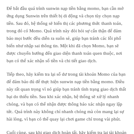
Để bắt đầu quá trình sunwin nạp tiền bằng momo, bạn cần mở
ứng dụng Sunwin trên thiết bị di động và chọn tùy chọn nạp
tiền. Sau đó, hệ thống sẽ hiển thị các phương thức thanh toán,
trong đó có Momo. Quá trình này đòi hỏi sự cẩn thận để đảm
bảo mọi bước đều diễn ra suôn sẻ, giúp bạn tránh các lỗi phổ
biến như nhập sai thông tin. Một khi đã chọn Momo, bạn sẽ
được chuyển hướng đến giao diện thanh toán quen thuộc, nơi
bạn có thể xác nhận số tiền và chi tiết giao dịch.
Tiếp theo, hãy kiểm tra lại số dư trong tài khoản Momo của bạn
để đảm bảo đủ để thực hiện sunwin nạp tiền bằng momo. Điều
này rất quan trọng vì nó giúp bạn tránh tình trạng giao dịch thất
bại do thiếu tiền. Sau khi xác nhận, hệ thống sẽ xử lý nhanh
chóng, và bạn có thể nhận được thông báo xác nhận ngay lập
tức. Quá trình này không chỉ nhanh chóng mà còn mang lại sự
hài lòng, vì bạn có thể quay lại chơi game chỉ trong vài phút.
Cuối cùng, sau khi giao dịch hoàn tất, hãy kiểm tra lại tài khoản