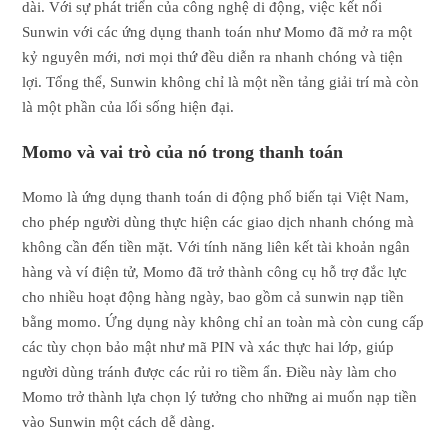
dài. Với sự phát triển của công nghệ di động, việc kết nối
Sunwin với các ứng dụng thanh toán như Momo đã mở ra một
kỷ nguyên mới, nơi mọi thứ đều diễn ra nhanh chóng và tiện
lợi. Tổng thể, Sunwin không chỉ là một nền tảng giải trí mà còn
là một phần của lối sống hiện đại.
Momo và vai trò của nó trong thanh toán
Momo là ứng dụng thanh toán di động phổ biến tại Việt Nam,
cho phép người dùng thực hiện các giao dịch nhanh chóng mà
không cần đến tiền mặt. Với tính năng liên kết tài khoản ngân
hàng và ví điện tử, Momo đã trở thành công cụ hỗ trợ đắc lực
cho nhiều hoạt động hàng ngày, bao gồm cả sunwin nạp tiền
bằng momo. Ứng dụng này không chỉ an toàn mà còn cung cấp
các tùy chọn bảo mật như mã PIN và xác thực hai lớp, giúp
người dùng tránh được các rủi ro tiềm ẩn. Điều này làm cho
Momo trở thành lựa chọn lý tưởng cho những ai muốn nạp tiền
vào Sunwin một cách dễ dàng.