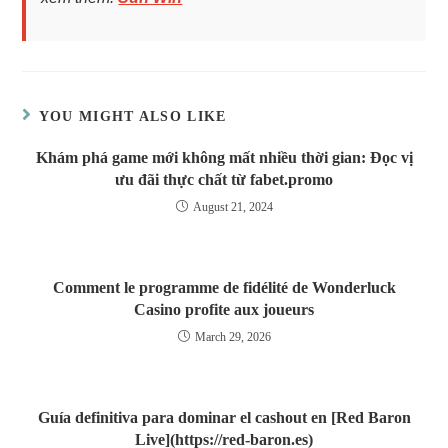
YOU MIGHT ALSO LIKE
Khám phá game mới không mất nhiều thời gian: Đọc vị
ưu đãi thực chất từ fabet.promo
August 21, 2024
Comment le programme de fidélité de Wonderluck
Casino profite aux joueurs
March 29, 2026
Guía definitiva para dominar el cashout en [Red Baron
Live](https://red-baron.es)