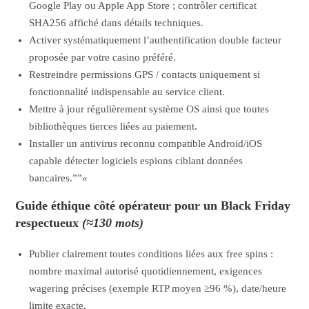
Google Play ou Apple App Store ; contrôler certificat
SHA256 affiché dans détails techniques.
Activer systématiquement l’authentification double facteur
proposée par votre casino préféré.
Restreindre permissions GPS / contacts uniquement si
fonctionnalité indispensable au service client.
Mettre à jour régulièrement système OS ainsi que toutes
bibliothèques tierces liées au paiement.
Installer un antivirus reconnu compatible Android/iOS
capable détecter logiciels espions ciblant données
bancaires.””«
Guide éthique côté opérateur pour un Black Friday
respectueux
(≈130 mots)
Publier clairement toutes conditions liées aux free spins :
nombre maximal autorisé quotidiennement, exigences
wagering précises (exemple RTP moyen ≥96 %), date/heure
limite exacte.