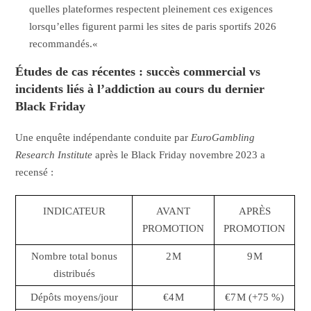
quelles plateformes respectent pleinement ces exigences
lorsqu’elles figurent parmi les sites de paris sportifs 2026
recommandés.«
Études de cas récentes : succès commercial vs
incidents liés à l’addiction au cours du dernier
Black Friday
Une enquête indépendante conduite par
EuroGambling
Research Institute
après le Black Friday novembre 2023 a
recensé :
INDICATEUR
AVANT
APRÈS
PROMOTION
PROMOTION
Nombre total bonus
2 M
9 M
distribués
Dépôts moyens/jour
€4 M
€7 M (+75 %)