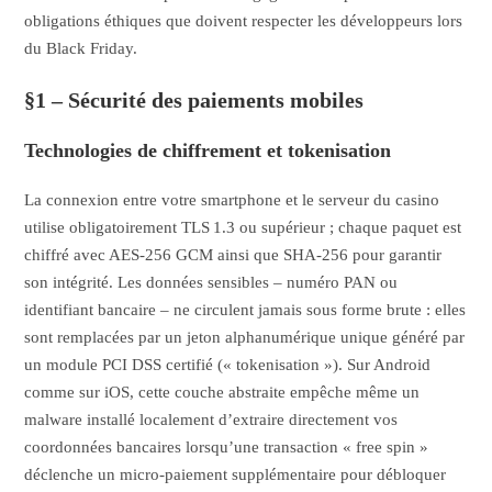
obligations éthiques que doivent respecter les développeurs lors
du Black Friday.
§1 – Sécurité des paiements mobiles
Technologies de chiffrement et tokenisation
La connexion entre votre smartphone et le serveur du casino
utilise obligatoirement TLS 1.3 ou supérieur ; chaque paquet est
chiffré avec AES‑256 GCM ainsi que SHA‑256 pour garantir
son intégrité. Les données sensibles – numéro PAN ou
identifiant bancaire – ne circulent jamais sous forme brute : elles
sont remplacées par un jeton alphanumérique unique généré par
un module PCI DSS certifié (« tokenisation »). Sur Android
comme sur iOS, cette couche abstraite empêche même un
malware installé localement d’extraire directement vos
coordonnées bancaires lorsqu’une transaction « free spin »
déclenche un micro‑paiement supplémentaire pour débloquer