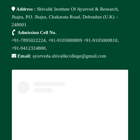
Address :
Shivalik Institute Of Ayurved & Research,
Jhajra, P.O. Jhajra, Chakarata Road, Dehradun (U.K) –
248001
Admission Cell No.
+91-7895022224,
+91-9105000809
+91-9105000810,
+91-9412324800,
Email:
ayurveda.shivalikcollege@gmail.com