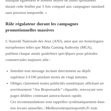
multiplie également
le nombre moyen
de mises spontanées
durant cette fenêtre par 3 fois comparé aux campagnes standard
sans pression temporelle. »
Rôle régulateur durant les campagnes
promotionnelles massives
L’Autorité Nationale des Jeux (ANJ), ainsi que ses homologues
européennes telles que Malta Gaming Authority (MGA),
publient chaque année
guidelines spécifiques
pour périodes
commerciales majeures afin :
Interdire tout message incitant directement au dépôt
supérieur à €100 pendant moins de vingt minutes.
Obliger clairement toutes publicités numériques affichant
un
avertissement “Jeu Responsable” cliquable
, renvoyant vers
pages dédiées contenant autoexclusion rapide.
Ces recommandations sont rappelées systématiquement dans
nos revues annuelles ; Meilleurssitesparissportifs.Fr note