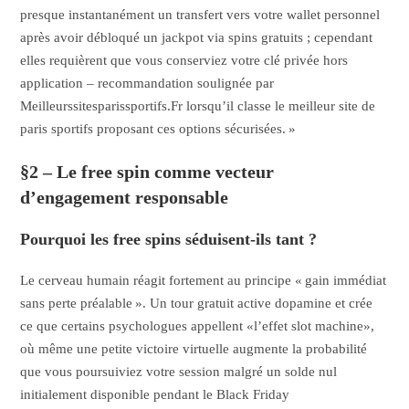
presque instantanément un transfert vers votre wallet personnel
après avoir débloqué un jackpot via spins gratuits ; cependant
elles requièrent que vous conserviez votre clé privée hors
application – recommandation soulignée par
Meilleurssitesparissportifs.Fr lorsqu’il classe le meilleur site de
paris sportifs proposant ces options sécurisées. »
§2 – Le free spin comme vecteur
d’engagement responsable
Pourquoi les free spins séduisent-ils tant ?
Le cerveau humain réagit fortement au principe « gain immédiat
sans perte préalable ». Un tour gratuit active dopamine et crée
ce que certains psychologues appellent «l’effet slot machine»,
où même une petite victoire virtuelle augmente la probabilité
que vous poursuiviez votre session malgré un solde nul
initialement disponible pendant le Black Friday