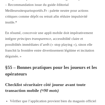
– Recommandation issue du guide éditorial
Meilleurssitesparissportifs.Fr : palette neutre pour actions
critiques comme dépôt ou retrait afin réduire impulsivité
inutile.*
En résumé, concevoir une appli mobile doit impérativement
intégrer
principes transparence
, accessibilité claire et
possibilités immédiates d’arrêt (« stop playing »), sinon elle
franchit la frontière entre divertissement légitime et incitation
déguisée. »
§55 – Bonnes pratiques pour les joueurs et les
opérateurs
Checklist sécuritaire côté joueur avant toute
transaction mobile
(≈90 mots)
Vérifier que l’application provient bien du magasin officiel