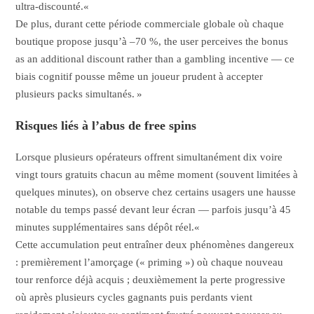
ultra‑discounté.«
De plus, durant cette période commerciale globale où chaque
boutique propose jusqu’à –70 %, the user perceives the bonus
as an additional discount rather than a gambling incentive — ce
biais cognitif pousse même un joueur prudent à accepter
plusieurs packs simultanés. »
Risques liés à l’abus de free spins
Lorsque plusieurs opérateurs offrent simultanément dix voire
vingt tours gratuits chacun au même moment (souvent limitées à
quelques minutes), on observe chez certains usagers une hausse
notable du temps passé devant leur écran — parfois jusqu’à 45
minutes supplémentaires sans dépôt réel.«
Cette accumulation peut entraîner deux phénomènes dangereux
: premièrement l’amorçage (« priming ») où chaque nouveau
tour renforce déjà acquis ; deuxièmement la perte progressive
où après plusieurs cycles gagnants puis perdants vient