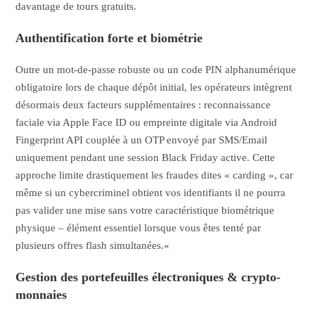
davantage de tours gratuits.
Authentification forte et biométrie
Outre un mot‑de‑passe robuste ou un code PIN alphanumérique
obligatoire lors de chaque dépôt initial, les opérateurs intègrent
désormais deux facteurs supplémentaires : reconnaissance
faciale via Apple Face ID ou empreinte digitale via Android
Fingerprint API couplée à un OTP envoyé par SMS/Email
uniquement pendant une session Black Friday active. Cette
approche limite drastiquement les fraudes dites « carding », car
même si un cybercriminel obtient vos identifiants il ne pourra
pas valider une mise sans votre caractéristique biométrique
physique – élément essentiel lorsque vous êtes tenté par
plusieurs offres flash simultanées.«
Gestion des portefeuilles électroniques & crypto-
monnaies