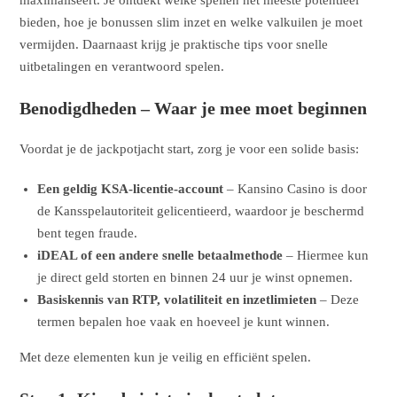
maximaliseert. Je ontdekt welke spellen het meeste potentieel
bieden, hoe je bonussen slim inzet en welke valkuilen je moet
vermijden. Daarnaast krijg je praktische tips voor snelle
uitbetalingen en verantwoord spelen.
Benodigdheden – Waar je mee moet beginnen
Voordat je de jackpotjacht start, zorg je voor een solide basis:
Een geldig KSA‑licentie‑account
– Kansino Casino is door
de Kansspelautoriteit gelicentieerd, waardoor je beschermd
bent tegen fraude.
iDEAL of een andere snelle betaalmethode
– Hiermee kun
je direct geld storten en binnen 24 uur je winst opnemen.
Basiskennis van RTP, volatiliteit en inzetlimieten
– Deze
termen bepalen hoe vaak en hoeveel je kunt winnen.
Met deze elementen kun je veilig en efficiënt spelen.