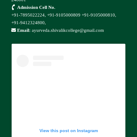
Admission Cell No.
+91-7895022224,
+91-9105000809
+91-9105000810,
+91-9412324800,
Email:
ayurveda.shivalikcollege@gmail.com
View this post on Instagram