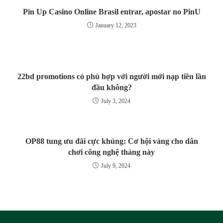
Pin Up Casino Online Brasil entrar, apostar no PinU
January 12, 2023
22bd promotions có phù hợp với người mới nạp tiền lần
đầu không?
July 3, 2024
OP88 tung ưu đãi cực khủng: Cơ hội vàng cho dân
chơi công nghệ tháng này
July 9, 2024