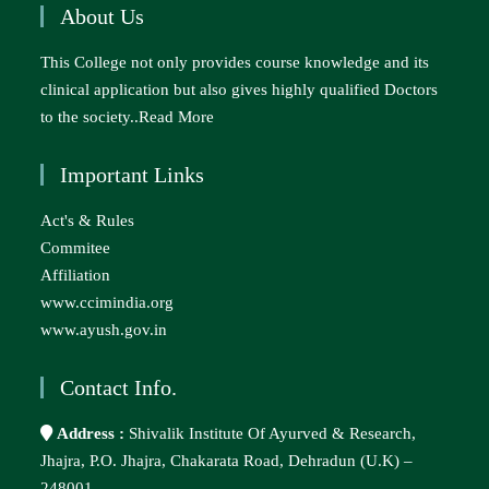
About Us
This College not only provides course knowledge and its
clinical application but also gives highly qualified Doctors
to the society..
Read More
Important Links
Act's & Rules
Commitee
Affiliation
www.ccimindia.org
www.ayush.gov.in
Contact Info.
Address :
Shivalik Institute Of Ayurved & Research,
Jhajra, P.O. Jhajra, Chakarata Road, Dehradun (U.K) –
248001