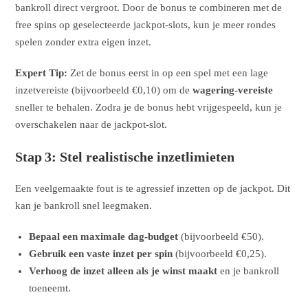
bankroll direct vergroot. Door de bonus te combineren met de
free spins op geselecteerde jackpot‑slots, kun je meer rondes
spelen zonder extra eigen inzet.
Expert Tip:
Zet de bonus eerst in op een spel met een lage
inzetvereiste (bijvoorbeeld €0,10) om de
wagering‑vereiste
sneller te behalen. Zodra je de bonus hebt vrijgespeeld, kun je
overschakelen naar de jackpot‑slot.
Stap 3: Stel realistische inzetlimieten
Een veelgemaakte fout is te agressief inzetten op de jackpot. Dit
kan je bankroll snel leegmaken.
Bepaal een maximale dag‑budget
(bijvoorbeeld €50).
Gebruik een vaste inzet per spin
(bijvoorbeeld €0,25).
Verhoog de inzet alleen als je winst maakt
en je bankroll
toeneemt.