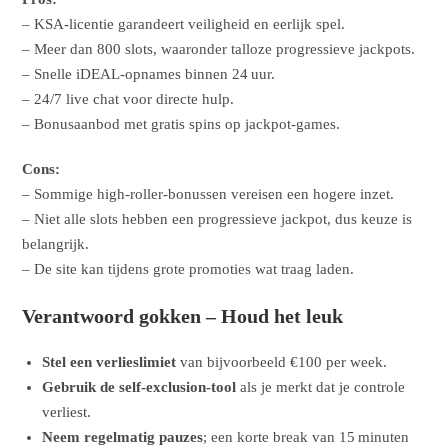
– KSA‑licentie garandeert veiligheid en eerlijk spel.
– Meer dan 800 slots, waaronder talloze progressieve jackpots.
– Snelle iDEAL‑opnames binnen 24 uur.
– 24/7 live chat voor directe hulp.
– Bonusaanbod met gratis spins op jackpot‑games.
Cons:
– Sommige high‑roller‑bonussen vereisen een hogere inzet.
– Niet alle slots hebben een progressieve jackpot, dus keuze is
belangrijk.
– De site kan tijdens grote promoties wat traag laden.
Verantwoord gokken – Houd het leuk
Stel een verlieslimiet
van bijvoorbeeld €100 per week.
Gebruik de self‑exclusion‑tool
als je merkt dat je controle
verliest.
Neem regelmatig pauzes
; een korte break van 15 minuten