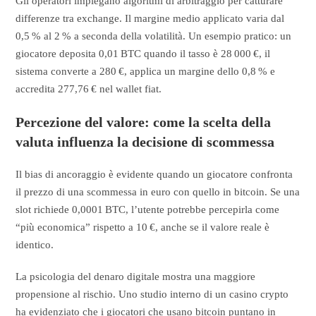
Gli operatori impiegano algoritmi di arbitraggio per catturare
differenze tra exchange. Il margine medio applicato varia dal
0,5 % al 2 % a seconda della volatilità. Un esempio pratico: un
giocatore deposita 0,01 BTC quando il tasso è 28 000 €, il
sistema converte a 280 €, applica un margine dello 0,8 % e
accredita 277,76 € nel wallet fiat.
Percezione del valore: come la scelta della
valuta influenza la decisione di scommessa
Il bias di ancoraggio è evidente quando un giocatore confronta
il prezzo di una scommessa in euro con quello in bitcoin. Se una
slot richiede 0,0001 BTC, l’utente potrebbe percepirla come
“più economica” rispetto a 10 €, anche se il valore reale è
identico.
La psicologia del denaro digitale mostra una maggiore
propensione al rischio. Uno studio interno di un casino crypto
ha evidenziato che i giocatori che usano bitcoin puntano in