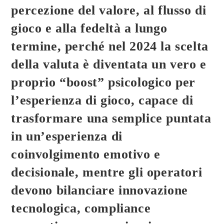
percezione del valore, al flusso di
gioco e alla fedeltà a lungo
termine, perché nel 2024 la scelta
della valuta è diventata un vero e
proprio “boost” psicologico per
l’esperienza di gioco, capace di
trasformare una semplice puntata
in un’esperienza di
coinvolgimento emotivo e
decisionale, mentre gli operatori
devono bilanciare innovazione
tecnologica, compliance