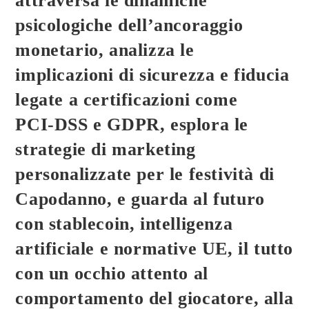
attraversa le dinamiche
psicologiche dell’ancoraggio
monetario, analizza le
implicazioni di sicurezza e fiducia
legate a certificazioni come
PCI‑DSS e GDPR, esplora le
strategie di marketing
personalizzate per le festività di
Capodanno, e guarda al futuro
con stablecoin, intelligenza
artificiale e normative UE, il tutto
con un occhio attento al
comportamento del giocatore, alla