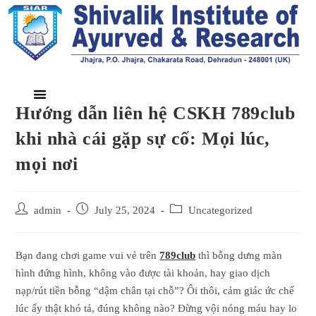
Hướng dẫn liên hệ CSKH 789club
khi nhà cái gặp sự cố: Mọi lúc,
mọi nơi
admin
July 25, 2024
Uncategorized
Bạn đang chơi game vui vẻ trên
789club
thì bỗng dưng màn
hình đứng hình, không vào được tài khoản, hay giao dịch
nạp/rút tiền bỗng “dậm chân tại chỗ”? Ôi thôi, cảm giác ức chế
lúc ấy thật khó tả, đúng không nào? Đừng vội nóng máu hay lo