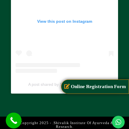
View this post on Instagram
A post shared by SIAR (@siarayurveda)
Online Registration Form
© Copyright 2025 - .Shivalik Institute Of Ayurveda &
Research.