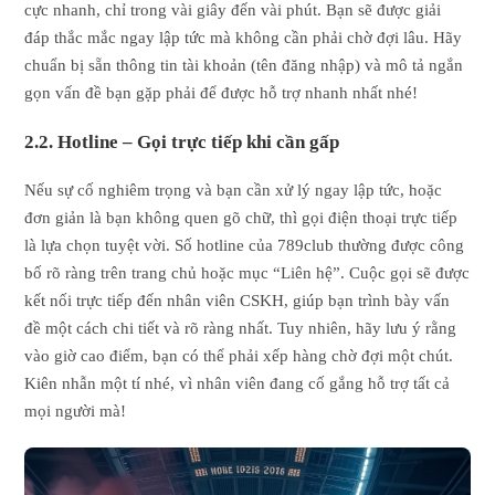
cực nhanh, chỉ trong vài giây đến vài phút. Bạn sẽ được giải
đáp thắc mắc ngay lập tức mà không cần phải chờ đợi lâu. Hãy
chuẩn bị sẵn thông tin tài khoản (tên đăng nhập) và mô tả ngắn
gọn vấn đề bạn gặp phải để được hỗ trợ nhanh nhất nhé!
2.2. Hotline – Gọi trực tiếp khi cần gấp
Nếu sự cố nghiêm trọng và bạn cần xử lý ngay lập tức, hoặc
đơn giản là bạn không quen gõ chữ, thì gọi điện thoại trực tiếp
là lựa chọn tuyệt vời. Số hotline của 789club thường được công
bố rõ ràng trên trang chủ hoặc mục “Liên hệ”. Cuộc gọi sẽ được
kết nối trực tiếp đến nhân viên CSKH, giúp bạn trình bày vấn
đề một cách chi tiết và rõ ràng nhất. Tuy nhiên, hãy lưu ý rằng
vào giờ cao điểm, bạn có thể phải xếp hàng chờ đợi một chút.
Kiên nhẫn một tí nhé, vì nhân viên đang cố gắng hỗ trợ tất cả
mọi người mà!