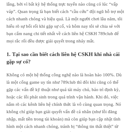
lắng, bởi vì bất kỳ hệ thống trực tuyến nào cũng có lúc “vấp
váp”. Quan trọng là bạn biết cách “cầu cứu” đội ngũ hỗ trợ một
cách nhanh chóng và hiệu quả. Là một người chơi lâu năm, tôi
hiểu rõ sự bối rối khi gặp sự cố, và hôm nay tôi sẽ chia sẻ với
bạn cẩm nang chi tiết nhất về cách liên hệ CSKH 789club để
mọi rắc rối đều được giải quyết trong nháy mắt.
1. Tại sao cần biết cách liên hệ CSKH khi nhà cái
gặp sự cố?
Không có một hệ thống công nghệ nào là hoàn hảo 100%. Dù
là một cổng game uy tín như 789club thì đôi khi cũng có thể
gặp các vấn đề kỹ thuật như quá tải máy chủ, bảo trì định kỳ,
hoặc các lỗi phát sinh trong quá trình vận hành. Khi đó, việc
nắm rõ các kênh liên hệ chính thức là vô cùng quan trọng. Nó
không chỉ giúp bạn giải quyết vấn đề cá nhân (như lỗi đăng
nhập, mất tiền trong tài khoản) mà còn giúp bạn cập nhật tình
hình một cách nhanh chóng, tránh bị “thông tin thất thiệt” từ