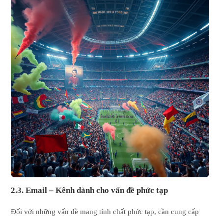
2.3. Email – Kênh dành cho vấn đề phức tạp
Đối với những vấn đề mang tính chất phức tạp, cần cung cấp