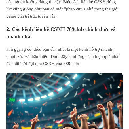
các nguồn không đáng tin cậy. Biết cách liên hệ CSKH đúng
lúc cũng giống như bạn có một “phao cứu sinh” trong thế giới
game giải trí trực tuyến vậy.
2. Các kênh liên hệ CSKH 789club chính thức và
nhanh nhất
Khi gặp sự cố, điều bạn cần nhất là một kênh hỗ trợ nhanh,
chính xác và thân thiện. Dưới đây là những cách hiệu quả nhất
để “alô” tới đội ngũ CSKH của 789club: