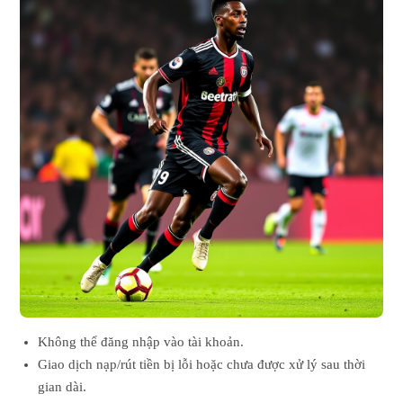
Không thể đăng nhập vào tài khoản.
Giao dịch nạp/rút tiền bị lỗi hoặc chưa được xử lý sau thời
gian dài.