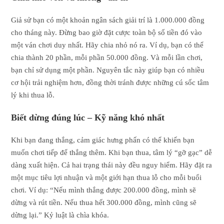
Giả sử bạn có một khoản ngân sách giải trí là 1.000.000 đồng
cho tháng này. Đừng bao giờ đặt cược toàn bộ số tiền đó vào
một ván chơi duy nhất. Hãy chia nhỏ nó ra. Ví dụ, bạn có thể
chia thành 20 phần, mỗi phần 50.000 đồng. Và mỗi lần chơi,
bạn chỉ sử dụng một phần. Nguyên tắc này giúp bạn có nhiều
cơ hội trải nghiệm hơn, đồng thời tránh được những cú sốc tâm
lý khi thua lỗ.
Biết dừng đúng lúc – Kỹ năng khó nhất
Khi bạn đang thắng, cảm giác hưng phấn có thể khiến bạn
muốn chơi tiếp để thắng thêm. Khi bạn thua, tâm lý “gỡ gạc” dễ
dàng xuất hiện. Cả hai trạng thái này đều nguy hiểm. Hãy đặt ra
một mục tiêu lợi nhuận và một giới hạn thua lỗ cho mỗi buổi
chơi. Ví dụ: “Nếu mình thắng được 200.000 đồng, mình sẽ
dừng và rút tiền. Nếu thua hết 300.000 đồng, mình cũng sẽ
dừng lại.” Kỷ luật là chìa khóa.