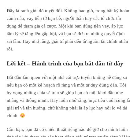
Đây là ranh giới đỏ tuyệt đối. Không bao giờ, trong bất kỳ hoàn
cảnh nào, vay tiền từ bạn bè, người thân hay các tổ chức tín
dụng để tham gia cá cược. Một khi bạn dùng tiền vay, áp lực
tâm lý sẽ tăng lên gấp bội, và bạn sẽ đưa ra những quyết định
sai lầm. Hãy nhớ rằng, giải trí phải đến từ nguồn tài chính nhàn
rỗi.
Lời kết – Hành trình của bạn bắt đầu từ đây
Bắt đầu làm quen với một nhà cái trực tuyến không hề đáng sợ
nếu bạn có một kế hoạch rõ ràng và một tư duy đúng đắn. Tôi
hy vọng những chia sẻ trên sẽ giúp bạn có một khởi đầu nhẹ
nhàng và thông minh. Hãy luôn nhớ rằng, mục tiêu cuối cùng là
giải trí và tận hưởng, chứ không phải là áp lực hay nỗi lo về tài
chính.
Còn bạn, bạn đã có chiến thuật riêng nào để giữ cho mình luôn