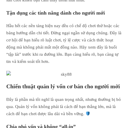
sân chơi khiến bạn cảm thấy thoải mái nhất.
Tận dụng các tính năng dành cho người mới
Hầu hết các nền tảng hiện nay đều có chế độ chơi thử hoặc các
bảng hướng dẫn chi tiết. Đừng ngại ngần sử dụng chúng. Đây là
cơ hội để bạn hiểu rõ luật chơi, tỷ lệ cược và cách thức hoạt
động mà không phải mất một đồng nào. Hãy xem đây là buổi
“tập lái” trước khi ra đường lớn. Bạn càng hiểu rõ, bạn càng tự
tin và kiểm soát tốt hơn.
Chiến thuật quản lý vốn cơ bản cho người mới
Đây là phần mà tôi nghĩ là quan trọng nhất, nhưng thường bị bỏ
qua. Quản lý vốn không phải là cách để bạn thắng lớn, mà là
cách để bạn chơi được lâu dài và bền vững.
Chia nhỏ vốn và không “all-in”