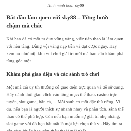
Hình minh hoạ:
sky88
Bắt đầu làm quen với sky88 – Từng bước
chậm mà chắc
Khi bạn đã có một tư duy vững vàng, việc tiếp theo là làm quen
với nền tảng. Đừng vội vàng nạp tiền và đặt cược ngay. Hãy
xem nó như một khu vui chơi giải trí mới mà bạn cần khám phá
từng góc một.
Khám phá giao diện và các sảnh trò chơi
Một nhà cái uy tín thường có giao diện trực quan và dễ sử dụng.
Hãy dành thời gian click vào từng mục: thể thao, casino trực
tuyến, slot game, bắn cá,… Mỗi sảnh có một đặc thù riêng. Ví
dụ, nếu bạn là người thích sự nhanh nhạy và phân tích, sảnh thể
thao có thể phù hợp. Còn nếu bạn muốn sự giải trí nhẹ nhàng,
slot game với đồ họa bắt mắt là một lựa chọn thú vị. Hãy tìm ra