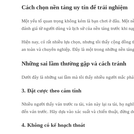
Cách chọn nền tảng uy tín để trải nghiệm
Một yếu tố quan trọng không kém là bạn chơi ở đâu. Một nề
đánh giá từ người dùng và lịch sử của nền tảng trước khi nạp
Hiện nay, có rất nhiều lựa chọn, nhưng tôi thấy cộng đồng 
an toàn và chuyên nghiệp. Đây là một trong những nền tảng
Những sai lầm thường gặp và cách tránh
Dưới đây là những sai lầm mà tôi thấy nhiều người mắc phải
3. Đặt cược theo cảm tính
Nhiều người thấy ván trước ra tài, ván này lại ra tài, họ ng
đến ván trước. Hãy dựa vào xác suất và chiến thuật, đừng d
4. Không có kế hoạch thoát