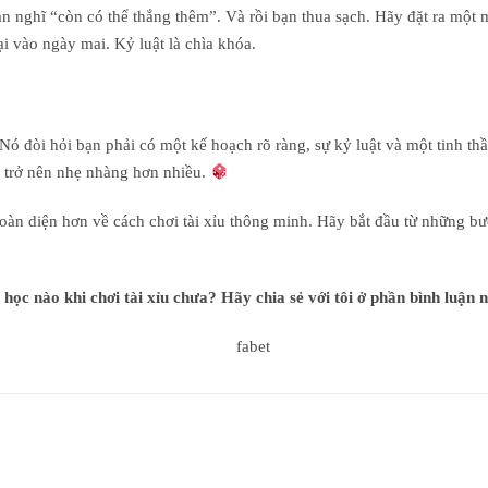
n nghĩ “còn có thể thắng thêm”. Và rồi bạn thua sạch. Hãy đặt ra một mụ
ại vào ngày mai. Kỷ luật là chìa khóa.
Nó đòi hỏi bạn phải có một kế hoạch rõ ràng, sự kỷ luật và một tinh thầ
ẽ trở nên nhẹ nhàng hơn nhiều.
 toàn diện hơn về cách chơi tài xỉu thông minh. Hãy bắt đầu từ những b
 học nào khi chơi tài xỉu chưa? Hãy chia sẻ với tôi ở phần bình luận 