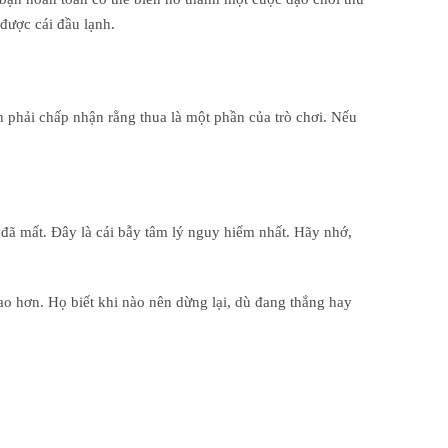
được cái đầu lạnh.
n phải chấp nhận rằng thua là một phần của trò chơi. Nếu
 đã mất. Đây là cái bẫy tâm lý nguy hiểm nhất. Hãy nhớ,
ao hơn. Họ biết khi nào nên dừng lại, dù đang thắng hay