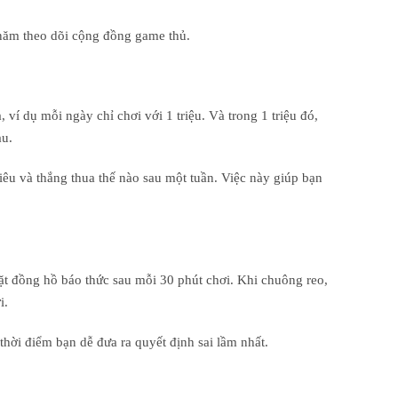
 năm theo dõi cộng đồng game thủ.
ví dụ mỗi ngày chỉ chơi với 1 triệu. Và trong 1 triệu đó,
au.
êu và thắng thua thế nào sau một tuần. Việc này giúp bạn
ặt đồng hồ báo thức sau mỗi 30 phút chơi. Khi chuông reo,
i.
hời điểm bạn dễ đưa ra quyết định sai lầm nhất.