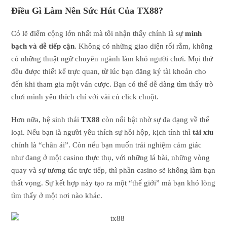
Điều Gì Làm Nên Sức Hút Của TX88?
Có lẽ điểm cộng lớn nhất mà tôi nhận thấy chính là sự
minh
bạch và dễ tiếp cận
. Không có những giao diện rối rắm, không
có những thuật ngữ chuyên ngành làm khó người chơi. Mọi thứ
đều được thiết kế trực quan, từ lúc bạn đăng ký tài khoản cho
đến khi tham gia một ván cược. Bạn có thể dễ dàng tìm thấy trò
chơi mình yêu thích chỉ với vài cú click chuột.
Hơn nữa, hệ sinh thái
TX88
còn nổi bật nhờ sự đa dạng về thể
loại. Nếu bạn là người yêu thích sự hồi hộp, kịch tính thì
tài xỉu
chính là “chân ái”. Còn nếu bạn muốn trải nghiệm cảm giác
như đang ở một casino thực thụ, với những lá bài, những vòng
quay và sự tương tác trực tiếp, thì phần casino sẽ không làm bạn
thất vọng. Sự kết hợp này tạo ra một “thế giới” mà bạn khó lòng
tìm thấy ở một nơi nào khác.