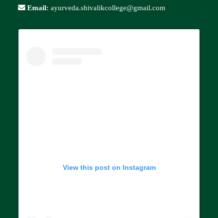
Email:
ayurveda.shivalikcollege@gmail.com
View this post on Instagram