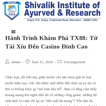
Hành Trình Khám Phá TX88: Từ
Tài Xỉu Đến Casino Đỉnh Cao
admin
June 21, 2024
Uncategorized
Chào bạn, tôi biết mà, giữa muôn vàn lựa chọn giải trí trực
tuyến hiện nay, việc tìm được một điểm đến thực sự uy tín và
thú vị không khác gì “mò kim đáy bể”. Bạn có từng cảm thấy
hoang mang khi nghe đâu đó về những cổng game, những hệ
sinh thái cá cược rồi lại sợ “tiền mất tật mang”? Yên tâm đi,