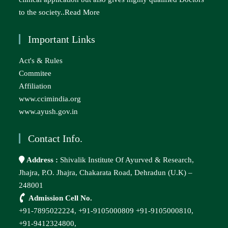
to the society..
Read More
Important Links
Act's & Rules
Commitee
Affiliation
www.ccimindia.org
www.ayush.gov.in
Contact Info.
Address :
Shivalik Institute Of Ayurved & Research,
Jhajra, P.O. Jhajra, Chakarata Road, Dehradun (U.K) –
248001
Admission Cell No.
+91-7895022224,
+91-9105000809
+91-9105000810,
+91-9412324800,