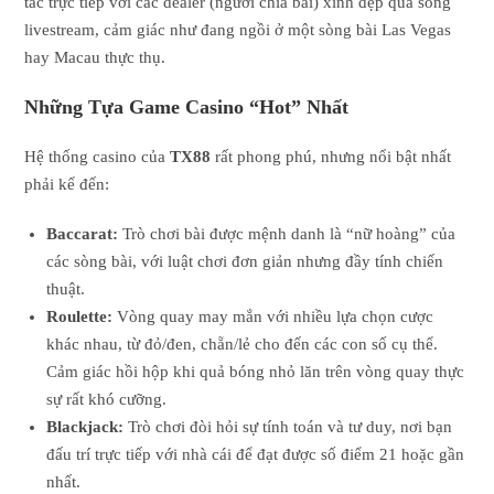
tác trực tiếp với các dealer (người chia bài) xinh đẹp qua sóng
livestream, cảm giác như đang ngồi ở một sòng bài Las Vegas
hay Macau thực thụ.
Những Tựa Game Casino “Hot” Nhất
Hệ thống casino của
TX88
rất phong phú, nhưng nổi bật nhất
phải kể đến:
Baccarat:
Trò chơi bài được mệnh danh là “nữ hoàng” của
các sòng bài, với luật chơi đơn giản nhưng đầy tính chiến
thuật.
Roulette:
Vòng quay may mắn với nhiều lựa chọn cược
khác nhau, từ đỏ/đen, chẵn/lẻ cho đến các con số cụ thể.
Cảm giác hồi hộp khi quả bóng nhỏ lăn trên vòng quay thực
sự rất khó cưỡng.
Blackjack:
Trò chơi đòi hỏi sự tính toán và tư duy, nơi bạn
đấu trí trực tiếp với nhà cái để đạt được số điểm 21 hoặc gần
nhất.