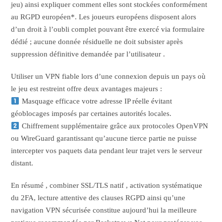
jeu) ainsi expliquer comment elles sont stockées conformément
au RGPD européen*. Les joueurs européens disposent alors
d’un droit à l’oubli complet pouvant être exercé via formulaire
dédié ; aucune donnée résiduelle ne doit subsister après
suppression définitive demandée par l’utilisateur .
Utiliser un VPN fiable lors d’une connexion depuis un pays où
le jeu est restreint offre deux avantages majeurs :
Masquage efficace votre adresse IP réelle évitant
géoblocages imposés par certaines autorités locales.
Chiffrement supplémentaire grâce aux protocoles OpenVPN
ou WireGuard garantissant qu’aucune tierce partie ne puisse
intercepter vos paquets data pendant leur trajet vers le serveur
distant.
En résumé , combiner SSL/TLS natif , activation systématique
du 2FA, lecture attentive des clauses RGPD ainsi qu’une
navigation VPN sécurisée constitue aujourd’hui la meilleure