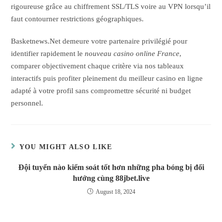
rigoureuse grâce au chiffrement SSL/TLS voire au VPN lorsqu’il
faut contourner restrictions géographiques.
Basketnews.Net demeure votre partenaire privilégié pour
identifier rapidement le
nouveau casino online France
,
comparer objectivement chaque critère via nos tableaux
interactifs puis profiter pleinement du meilleur casino en ligne
adapté à votre profil sans compromettre sécurité ni budget
personnel.
YOU MIGHT ALSO LIKE
Đội tuyển nào kiểm soát tốt hơn những pha bóng bị đổi
hướng cùng 88jbet.live
August 18, 2024