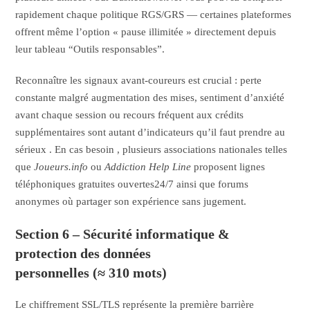
rapidement chaque politique RGS/GRS — certaines plateformes
offrent même l’option « pause illimitée » directement depuis
leur tableau “Outils responsables”.
Reconnaître les signaux avant-coureurs est crucial : perte
constante malgré augmentation des mises, sentiment d’anxiété
avant chaque session ou recours fréquent aux crédits
supplémentaires sont autant d’indicateurs qu’il faut prendre au
sérieux . En cas besoin , plusieurs associations nationales telles
que
Joueurs.info
ou
Addiction Help Line
proposent lignes
téléphoniques gratuites ouvertes24/7 ainsi que forums
anonymes où partager son expérience sans jugement.
Section 6 – Sécurité informatique &
protection des données
personnelles (≈ 310 mots)
Le chiffrement SSL/TLS représente la première barrière