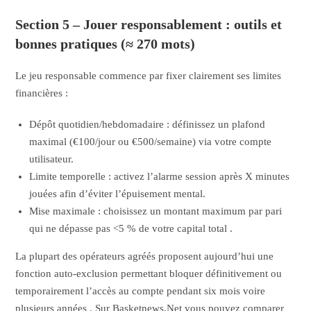
Section 5 – Jouer responsablement : outils et
bonnes pratiques (≈ 270 mots)
Le jeu responsable commence par fixer clairement ses limites
financières :
Dépôt quotidien/hebdomadaire : définissez un plafond
maximal (€100/jour ou €500/semaine) via votre compte
utilisateur.
Limite temporelle : activez l’alarme session après X minutes
jouées afin d’éviter l’épuisement mental.
Mise maximale : choisissez un montant maximum par pari
qui ne dépasse pas <5 % de votre capital total .
La plupart des opérateurs agréés proposent aujourd’hui une
fonction auto‑exclusion permettant bloquer définitivement ou
temporairement l’accès au compte pendant six mois voire
plusieurs années . Sur Basketnews.Net vous pouvez comparer