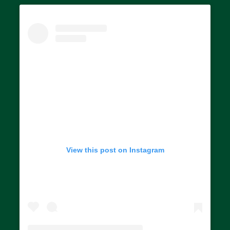
View this post on Instagram