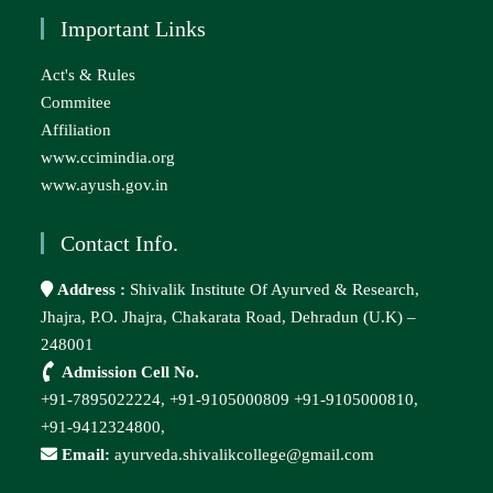
Important Links
Act's & Rules
Commitee
Affiliation
www.ccimindia.org
www.ayush.gov.in
Contact Info.
Address :
Shivalik Institute Of Ayurved & Research,
Jhajra, P.O. Jhajra, Chakarata Road, Dehradun (U.K) –
248001
Admission Cell No.
+91-7895022224,
+91-9105000809
+91-9105000810,
+91-9412324800,
Email:
ayurveda.shivalikcollege@gmail.com