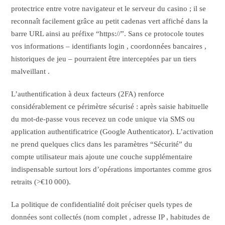
protectrice entre votre navigateur et le serveur du casino ; il se
reconnaît facilement grâce au petit cadenas vert affiché dans la
barre URL ainsi au préfixe “https://”. Sans ce protocole toutes
vos informations – identifiants login , coordonnées bancaires ,
historiques de jeu – pourraient être interceptées par un tiers
malveillant .
L’authentification à deux facteurs (2FA) renforce
considérablement ce périmètre sécurisé : après saisie habituelle
du mot‑de‑passe vous recevez un code unique via SMS ou
application authentificatrice (Google Authenticator). L’activation
ne prend quelques clics dans les paramètres “Sécurité” du
compte utilisateur mais ajoute une couche supplémentaire
indispensable surtout lors d’opérations importantes comme gros
retraits (>€10 000).
La politique de confidentialité doit préciser quels types de
données sont collectés (nom complet , adresse IP , habitudes de