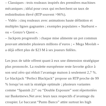
– Classiques : trois rouleaux inspirés des premières machines
mécaniques ; idéal pour ceux qui recherchent un taux de
redistribution élevé (RTP souvent >96%).
– Vidéo : cinq rouleaux avec animations haute définition et
multiples lignes gagnantes ; exemples populaires « Starburst »
ou « Gonzo’s Quest ».
– Jackpots progressifs : chaque mise alimente un pot commun
pouvant atteindre plusieurs millions d’euros ; « Mega Moolah »
a déjà offert plus de $23 M à ses joueurs fidèles.
Les jeux de table offrent quant à eux une dimension stratégique
plus prononcée. La roulette européenne reste favorite grâce à
son seul zéro qui réduit l’avantage maison à seulement 2,7 %.
Le blackjack “Perfect Blackjack” propose un RTP proche de 99
% lorsqu’on suit la stratégie optimale ; plusieurs variantes
comme “Spanish 21” ou “Double Exposure” sont répertoriées
sur Basketnews.Net avec leurs taux respectifs d’avantage du
croupier. Le baccarat “Punto Banco” attire surtout les high