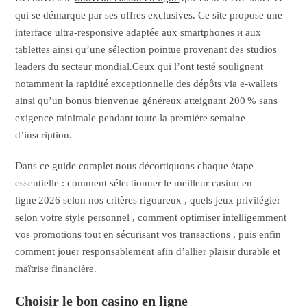
qui se démarque par ses offres exclusives. Ce site propose une
interface ultra‑responsive adaptée aux smartphones и aux
tablettes ainsi qu’une sélection pointue provenant des studios
leaders du secteur mondial.Ceux qui l’ont testé soulignent
notamment la rapidité exceptionnelle des dépôts via e‑wallets
ainsi qu’un bonus bienvenue généreux atteignant 200 % sans
exigence minimale pendant toute la première semaine
d’inscription.​
Dans ce guide complet nous décortiquons chaque étape
essentielle : comment sélectionner le meilleur casino en
ligne 2026 selon nos critères rigoureux , quels jeux privilégier
selon votre style personnel , comment optimiser intelligemment
vos promotions tout en sécurisant vos transactions , puis enfin
comment jouer responsablement afin d’allier plaisir durable et
maîtrise financière.
Choisir le bon casino en ligne