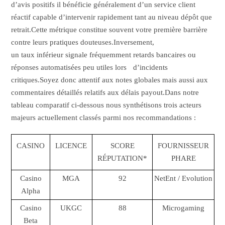
d’avis positifs il bénéficie généralement d’un service client
réactif capable d’intervenir rapidement tant au niveau dépôt que
retrait.Cette métrique constitue souvent votre première barrière
contre leurs pratiques douteuses.Inversement,
un taux inférieur signale fréquemment retards bancaires ou
réponses automatisées peu utiles lors d’incidents
critiques.Soyez donc attentif aux notes globales mais aussi aux
commentaires détaillés relatifs aux délais payout.Dans notre
tableau comparatif ci-dessous nous synthétisons trois acteurs
majeurs actuellement classés parmi nos recommandations :
CASINO
LICENCE
SCORE
FOURNISSEUR
RÉPUTATION*
PHARE
Casino
MGA
92
NetEnt / Evolution
Alpha
Casino
UKGC
88
Microgaming
Beta