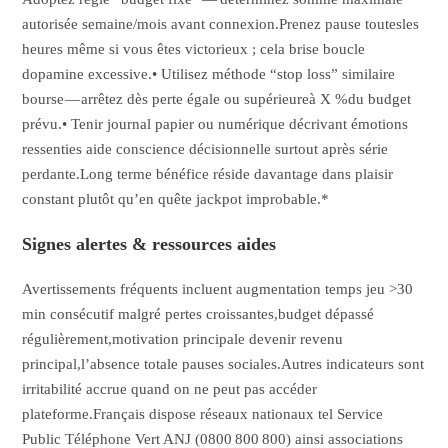
autorisée semaine/mois avant connexion.Prenez pause toutesles
heures même si vous êtes victorieux ; cela brise boucle
dopamine excessive.• Utilisez méthode “stop loss” similaire
bourse — arrêtez dès perte égale ou supérieureà X %du budget
prévu.• Tenir journal papier ou numérique décrivant émotions
ressenties aide conscience décisionnelle surtout après série
perdante.Long terme bénéfice réside davantage dans plaisir
constant plutôt qu’en quête jackpot improbable.*
Signes alertes & ressources aides
Avertissements fréquents incluent augmentation temps jeu >30
min consécutif malgré pertes croissantes,budget dépassé
régulièrement,motivation principale devenir revenu
principal,l’absence totale pauses sociales.Autres indicateurs sont
irritabilité accrue quand on ne peut pas accéder
plateforme.Français dispose réseaux nationaux tel Service
Public Téléphone Vert ANJ (0800 800 800) ainsi associations