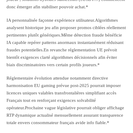
donc émerger afin stabiliser pouvoir achat.*
IA personnalisée façonne expérience utilisateur.Algorithmes
analysent historique jeu afin proposer promos ciblées réellement
pertinentes plutôt génériques.Même détection fraude bénéficie
IA capable repérer patterns anormaux instantanément réduisant
fraudes potentielles.En revanche réglementation UE prévoit
bientôt exigences clarté algorithmes décisionnels afin éviter
biais discriminatoires vers certain profils joueurs.*
Réglementaire évolution attendue notamment directive
harmonisation EU gaming prévue post‑2025 pourrait imposer
licences uniques valables transfrontalières simplifiant accès
Français tout en renforçant exigences solvabilité
opérateur.Prochaine vague législative pourrait obliger affichage
RTP dynamique actualisé mensuellement assurant transparence
totale envers consommateur français avide info fiable.*