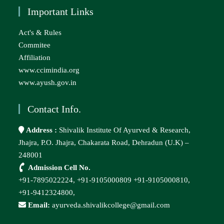
Important Links
Act's & Rules
Commitee
Affiliation
www.ccimindia.org
www.ayush.gov.in
Contact Info.
Address :
Shivalik Institute Of Ayurved & Research,
Jhajra, P.O. Jhajra, Chakarata Road, Dehradun (U.K) –
248001
Admission Cell No.
+91-7895022224,
+91-9105000809
+91-9105000810,
+91-9412324800,
Email:
ayurveda.shivalikcollege@gmail.com