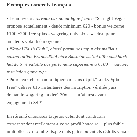
Exemples concrets français
• Le nouveau
nouveau casino en ligne france
“Starlight Vegas”
propose actuellement ‑ dépôt minimum €20 ‑ bonus welcome
€100 +200 free spins ‑ wagering only slots → idéal pour
amateurs volatilité moyenne.
• “Royal Flush Club”, classé parmi nos top picks meilleur
casino online France2024 chez Basketnews.Net offre cashback
hebdo ‎5 %‎ valable dès perte nette supérieure à €100 — aucune
restriction game type.
• Pour ceux cherchant uniquement sans dépôt,“Lucky Spin
Free” délivre €15 instantanés dès inscription vérifiée puis
demande wagering modéré ‎20x‎ — parfait test avant
engagement réel.*
En résumé choisissez toujours celui dont conditions
correspondent réellement à votre profil bancaire —plus faible
multiplier ↔️ moindre risque mais gains potentiels réduits versus