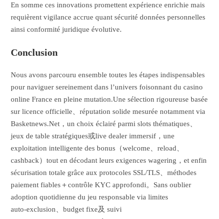
En somme ces innovations promettent expérience enrichie mais
requièrent vigilance accrue quant sécurité données personnelles
ainsi conformité juridique évolutive.
Conclusion
Nous avons parcouru ensemble toutes les étapes indispensables
pour naviguer sereinement dans l’univers foisonnant du casino
online France en pleine mutation.Une sélection rigoureuse basée
sur licence officielle、réputation solide mesurée notamment via
Basketnews.Net，un choix éclairé parmi slots thématiques、
jeux de table stratégiques或live dealer immersif，une
exploitation intelligente des bonus（welcome、reload、
cashback）tout en décodant leurs exigences wagering，et enfin
sécurisation totale grâce aux protocoles SSL/TLS、méthodes
paiement fiables＋contrôle KYC approfondi。Sans oublier
adoption quotidienne du jeu responsable via limites
auto‑exclusion、budget fixe及 suivi