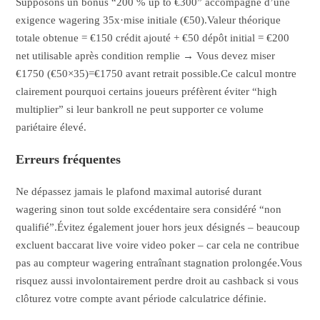
Supposons un bonus “200 % up to €300” accompagné d’une
exigence wagering 35x·mise initiale (€50).Valeur théorique
totale obtenue = €150 crédit ajouté + €50 dépôt initial = €200
net utilisable après condition remplie → Vous devez miser
€1750 (€50×35)=€1750 avant retrait possible.Ce calcul montre
clairement pourquoi certains joueurs préfèrent éviter “high
multiplier” si leur bankroll ne peut supporter ce volume
pariétaire élevé.​
Erreurs fréquentes
Ne dépassez jamais le plafond maximal autorisé durant
wagering sinon tout solde excédentaire sera considéré “non
qualifié”.Évitez également jouer hors jeux désignés – beaucoup
excluent baccarat live voire video poker – car cela ne contribue
pas au compteur wagering entraînant stagnation prolongée.Vous
risquez aussi involontairement perdre droit au cashback si vous
clôturez votre compte avant période calculatrice définie.​