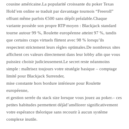
cousine américaine.La popularité croissante du poker Texas
Hold’em online se traduit par davantage tournois “Freeroll”
offrant même parfois €500 sans dépôt préalable.Chaque
variante possède son propre RTP moyen : Blackjack standard
tourne autour 99 %, Roulette européenne atteint 97 %, tandis
que certains craps virtuels flirtent avec 98 % lorsqu’ils
respectent strictement leurs règles optimales.De nombreux sites
affichent ces valeurs directement dans leur lobby afin que vous
puissiez choisir judicieusement.Le secret reste néanmoins
simple : maîtrisez toujours votre stratégie basique – comptage
limité pour Blackjack Surrender,
mise constante hors bordure intérieure pour Roulette
européenne,
et gestion serrée du stack size lorsque vous jouez au poker.– ces
petites habitudes permettent déjà​d’améliorer significativement
votre espérance théorique sans recourir à aucun système
complexe inutile.​